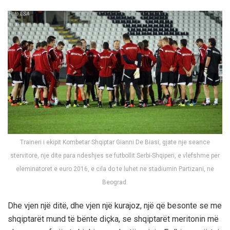
Traineri i ekipit Kombetar Shqiptar Gianni De Biasi, gjate nje seance
stervitore, nje dite para ndeshjes se futbollit Serbi-Shqiperi, e vlefshme per
eleminatoret e euro 2016, e cila do te luhet ne stadiumin Partizani, ne
Beograd.
Dhe vjen një ditë, dhe vjen një kurajoz, një që besonte se me
shqiptarët mund të bënte diçka, se shqiptarët meritonin më