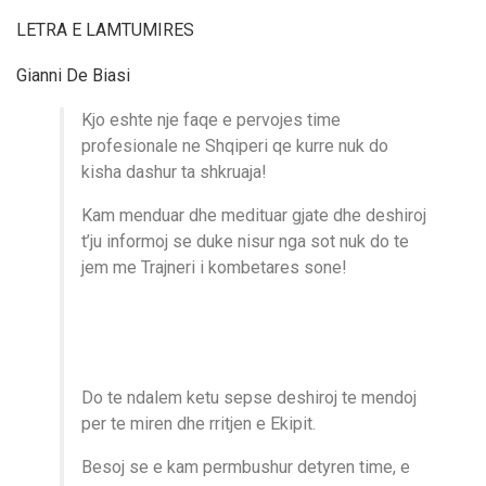
LETRA E LAMTUMIRES
Gianni De Biasi
Kjo eshte nje faqe e pervojes time
profesionale ne Shqiperi qe kurre nuk do
kisha dashur ta shkruaja!
Kam menduar dhe medituar gjate dhe deshiroj
t’ju informoj se duke nisur nga sot nuk do te
jem me Trajneri i kombetares sone!
Do te ndalem ketu sepse deshiroj te mendoj
per te miren dhe rritjen e Ekipit.
Besoj se e kam permbushur detyren time, e