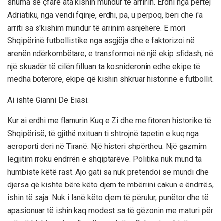
shuma se çfarë ata kishin mundur të arrinin. Erdhi nga përtej
Adriatiku, nga vendi fqinjë, erdhi, pa, u përpoq, bëri dhe i'a
arriti sa s'kishim mundur të arrinim asnjëherë. E mori
Shqipërinë futbollistike nga asgjëja dhe e faktorizoi në
arenën ndërkombëtare, e transformoi në një ekip sfidash, në
një skuadër të cilën filluan ta kosnideronin edhe ekipe të
mëdha botërore, ekipe që kishin shkruar historinë e futbollit.
Ai ishte Gianni De Biasi.
Kur ai erdhi me flamurin Kuq e Zi dhe me fitoren historike të
Shqipërisë, të gjithë nxituan ti shtrojnë tapetin e kuq nga
aeroporti deri në Tiranë. Një histeri shpërtheu. Një gazmim
legjitim rroku ëndrrën e shqiptarëve. Politika nuk mund ta
humbiste këtë rast. Ajo gati sa nuk pretendoi se mundi dhe
djersa që kishte bërë këto djem të mbërrini cakun e ëndrrës,
ishin të saja. Nuk i lanë këto djem të përulur, punëtor dhe të
apasionuar të ishin kaq modest sa të gëzonin me maturi për