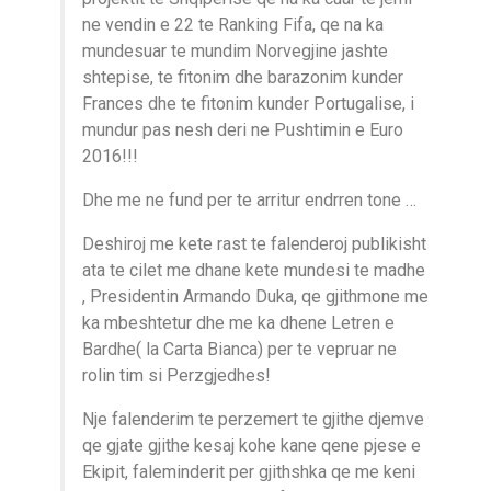
ne vendin e 22 te Ranking Fifa, qe na ka
mundesuar te mundim Norvegjine jashte
shtepise, te fitonim dhe barazonim kunder
Frances dhe te fitonim kunder Portugalise, i
mundur pas nesh deri ne Pushtimin e Euro
2016!!!
Dhe me ne fund per te arritur endrren tone …
Deshiroj me kete rast te falenderoj publikisht
ata te cilet me dhane kete mundesi te madhe
, Presidentin Armando Duka, qe gjithmone me
ka mbeshtetur dhe me ka dhene Letren e
Bardhe( la Carta Bianca) per te vepruar ne
rolin tim si Perzgjedhes!
Nje falenderim te perzemert te gjithe djemve
qe gjate gjithe kesaj kohe kane qene pjese e
Ekipit, faleminderit per gjithshka qe me keni