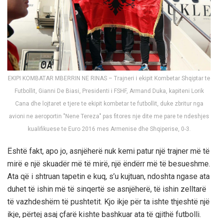
EKIPI KOMBATAR MBERRIN NE RINAS – Trajneri i ekipit Kombetar Shqiptar te
Futbollit, Gianni De Biasi, Presidenti i FSHF, Armand Duka, kapiteni Lorik
Cana dhe lojtaret e tjere te ekipit kombetar te futbollit, duke zbritur nga
avioni ne aeroportin "Nene Tereza" pas fitores nje dite me pare te ndeshjes
kualifikuese te Euro 2016 mes Armenise dhe Shqiperise, 0-3.
Është fakt, apo jo, asnjëherë nuk kemi patur një trajner më të
mirë e një skuadër më të mirë, një ëndërr më të besueshme.
Ata që i shtruan tapetin e kuq, s’u kujtuan, ndoshta ngase ata
duhet të ishin më të sinqertë se asnjëherë, të ishin zelltarë
të vazhdeshëm të pushtetit. Kjo ikje për ta ishte thjeshtë një
ikje, përtej asaj çfarë kishte bashkuar ata të gjithë futbolli.