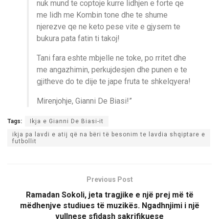
nuk mund te coptoje kurre lidhjen e forte qe
me lidh me Kombin tone dhe te shume
njerezve qe ne keto pese vite e gjysem te
bukura pata fatin ti takoj!
Tani fara eshte mbjelle ne toke, po rritet dhe
me angazhimin, perkujdesjen dhe punen e te
gjitheve do te dije te jape fruta te shkelqyera!
Mirenjohje, Gianni De Biasi!”
Tags:
Ikja e Gianni De Biasi-it
ikja pa lavdi e atij që na bëri të besonim te lavdia shqiptare e
futbollit
Previous Post
Ramadan Sokoli, jeta tragjike e një prej më të
mëdhenjve studiues të muzikës. Ngadhnjimi i një
vullnese sfidash sakrifikuese