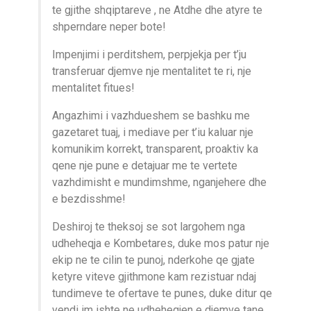
te gjithe shqiptareve , ne Atdhe dhe atyre te
shperndare neper bote!
Impenjimi i perditshem, perpjekja per t’ju
transferuar djemve nje mentalitet te ri, nje
mentalitet fitues!
Angazhimi i vazhdueshem se bashku me
gazetaret tuaj, i mediave per t’iu kaluar nje
komunikim korrekt, transparent, proaktiv ka
qene nje pune e detajuar me te vertete
vazhdimisht e mundimshme, nganjehere dhe
e bezdisshme!
Deshiroj te theksoj se sot largohem nga
udheheqja e Kombetares, duke mos patur nje
ekip ne te cilin te punoj, nderkohe qe gjate
ketyre viteve gjithmone kam rezistuar ndaj
tundimeve te ofertave te punes, duke ditur qe
vendi im ishte ne udheheqjen e djemve tane