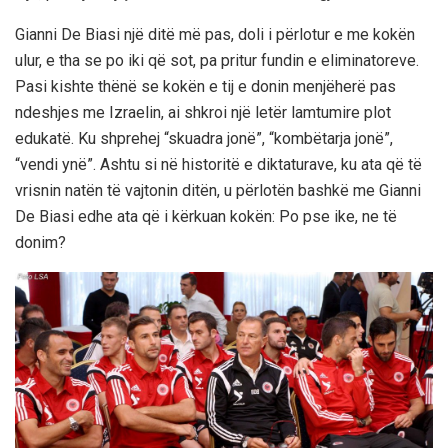
Gianni De Biasi një ditë më pas, doli i përlotur e me kokën
ulur, e tha se po iki që sot, pa pritur fundin e eliminatoreve.
Pasi kishte thënë se kokën e tij e donin menjëherë pas
ndeshjes me Izraelin, ai shkroi një letër lamtumire plot
edukatë. Ku shprehej “skuadra jonë”, “kombëtarja jonë”,
“vendi ynë”. Ashtu si në historitë e diktaturave, ku ata që të
vrisnin natën të vajtonin ditën, u përlotën bashkë me Gianni
De Biasi edhe ata që i kërkuan kokën: Po pse ike, ne të
donim?