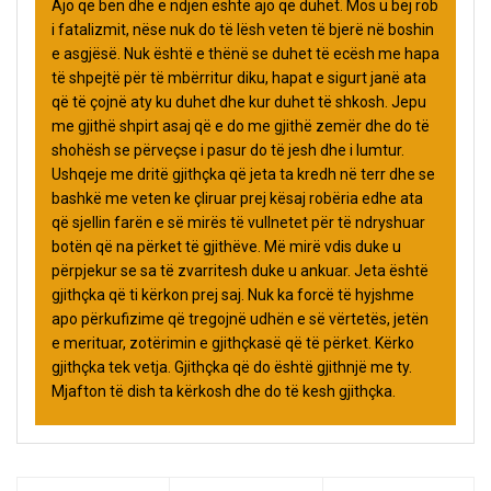
Ajo që bën dhe e ndjen është ajo që duhet. Mos u bëj rob
i fatalizmit, nëse nuk do të lësh veten të bjerë në boshin
e asgjësë. Nuk është e thënë se duhet të ecësh me hapa
të shpejtë për të mbërritur diku, hapat e sigurt janë ata
që të çojnë aty ku duhet dhe kur duhet të shkosh. Jepu
me gjithë shpirt asaj që e do me gjithë zemër dhe do të
shohësh se përveçse i pasur do të jesh dhe i lumtur.
Ushqeje me dritë gjithçka që jeta ta kredh në terr dhe se
bashkë me veten ke çliruar prej kësaj robëria edhe ata
që sjellin farën e së mirës të vullnetet për të ndryshuar
botën që na përket të gjithëve. Më mirë vdis duke u
përpjekur se sa të zvarritesh duke u ankuar. Jeta është
gjithçka që ti kërkon prej saj. Nuk ka forcë të hyjshme
apo përkufizime që tregojnë udhën e së vërtetës, jetën
e merituar, zotërimin e gjithçkasë që të përket. Kërko
gjithçka tek vetja. Gjithçka që do është gjithnjë me ty.
Mjafton të dish ta kërkosh dhe do të kesh gjithçka.