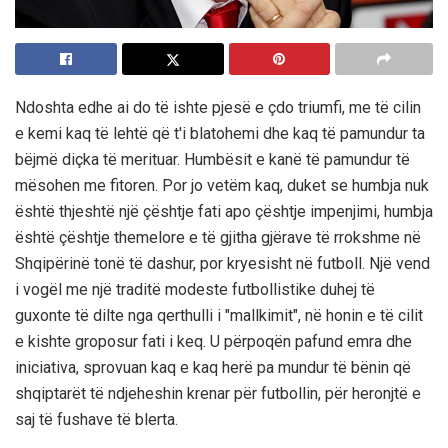
Ndoshta edhe ai do të ishte pjesë e çdo triumfi, me të cilin
e kemi kaq të lehtë që t'i blatohemi dhe kaq të pamundur ta
bëjmë diçka të merituar. Humbësit e kanë të pamundur të
mësohen me fitoren. Por jo vetëm kaq, duket se humbja nuk
është thjeshtë një çështje fati apo çështje impenjimi, humbja
është çështje themelore e të gjitha gjërave të rrokshme në
Shqipërinë tonë të dashur, por kryesisht në futboll. Një vend
i vogël me një traditë modeste futbollistike duhej të
guxonte të dilte nga qerthulli i "mallkimit", në honin e të cilit
e kishte groposur fati i keq. U përpoqën pafund emra dhe
iniciativa, sprovuan kaq e kaq herë pa mundur të bënin që
shqiptarët të ndjeheshin krenar për futbollin, për heronjtë e
saj të fushave të blerta.