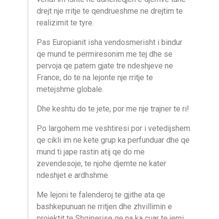
drejt nje rritje te qendrueshme ne drejtim te
realizimit te tyre.
Pas Europianit isha vendosmerisht i bindur
qe mund te permiresonim me tej dhe se
pervoja qe patem gjate tre ndeshjeve ne
France, do te na lejonte nje rritje te
metejshme globale.
Dhe keshtu do te jete, por me nje trajner te ri!
Po largohem me veshtiresi por i vetedijshem
qe cikli im ne kete grup ka perfunduar dhe qe
mund ti jape rastin atij qe do me
zevendesoje, te njohe djemte ne kater
ndeshjet e ardhshme.
Me lejoni te falenderoj te gjithe ata qe
bashkepunuan ne rritjen dhe zhvillimin e
projektit te Shqiperise qe na ka cuar te jemi