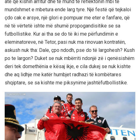
atë që kishin arritur dhe të mund të reflektonin mbi të
mundshmet e mbetura ende larg tyre. Një festë që tejkaloi
çdo cak e arsye, një glori e pompuar me eter e fanfare, që
në të vërtetë ishte më shumë propogandisitike se sa
futbollistike. Kur ai tha se do të iki me përfundimin e
eleminatoreve, në Tetor, pasi nuk ma rinovuan kontratën,
askush nuk tha: Dale, çpo ndodh, pse do të largohesh? Kush
po te largon? Duket se nuk mbërriti ndonjë zë i qenësishëm
deri tek domethënia e kësaj ikje, e cila dukej se nuk kishte
dhe aq lidhje me katër humbjet radhazi të kombëtares
shqiptare, se sa kishte me piksynime jashtëfutbollistike.