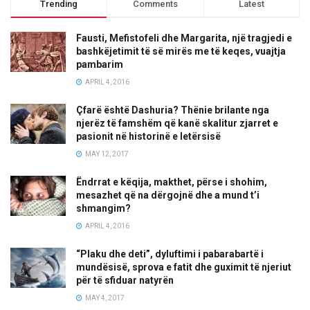
Trending
Comments
Latest
Fausti, Mefistofeli dhe Margarita, një tragjedi e
bashkëjetimit të së mirës me të keqes, vuajtja
pambarim
APRIL 4, 2016
Çfarë është Dashuria? Thënie brilante nga
njerëz të famshëm që kanë skalitur zjarret e
pasionit në historinë e letërsisë
MAY 12, 2017
Ëndrrat e këqija, makthet, përse i shohim,
mesazhet që na dërgojnë dhe a mund t’i
shmangim?
APRIL 4, 2016
“Plaku dhe deti”, dyluftimi i pabarabartë i
mundësisë, sprova e fatit dhe guximit të njeriut
për të sfiduar natyrën
MAY 4, 2017