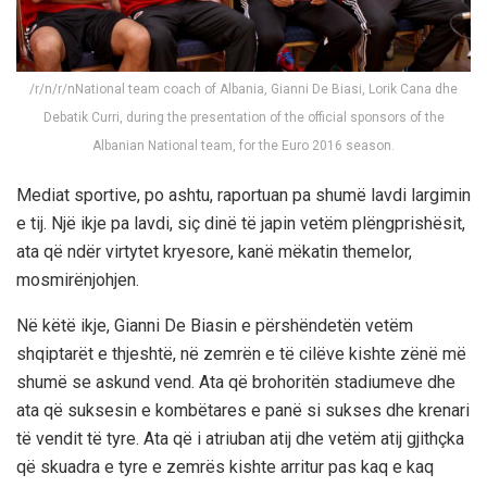
/r/n/r/nNational team coach of Albania, Gianni De Biasi, Lorik Cana dhe
Debatik Curri, during the presentation of the official sponsors of the
Albanian National team, for the Euro 2016 season.
Mediat sportive, po ashtu, raportuan pa shumë lavdi largimin
e tij. Një ikje pa lavdi, siç dinë të japin vetëm plëngprishësit,
ata që ndër virtytet kryesore, kanë mëkatin themelor,
mosmirënjohjen.
Në këtë ikje, Gianni De Biasin e përshëndetën vetëm
shqiptarët e thjeshtë, në zemrën e të cilëve kishte zënë më
shumë se askund vend. Ata që brohoritën stadiumeve dhe
ata që suksesin e kombëtares e panë si sukses dhe krenari
të vendit të tyre. Ata që i atriuban atij dhe vetëm atij gjithçka
që skuadra e tyre e zemrës kishte arritur pas kaq e kaq