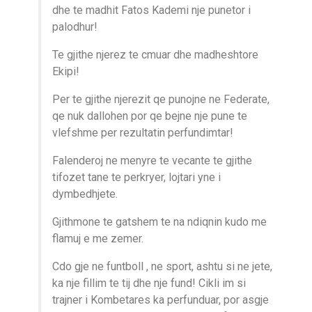
dhe te madhit Fatos Kademi nje punetor i
palodhur!
Te gjithe njerez te cmuar dhe madheshtore
Ekipi!
Per te gjithe njerezit qe punojne ne Federate,
qe nuk dallohen por qe bejne nje pune te
vlefshme per rezultatin perfundimtar!
Falenderoj ne menyre te vecante te gjithe
tifozet tane te perkryer, lojtari yne i
dymbedhjete.
Gjithmone te gatshem te na ndiqnin kudo me
flamuj e me zemer.
Cdo gje ne funtboll , ne sport, ashtu si ne jete,
ka nje fillim te tij dhe nje fund! Cikli im si
trajner i Kombetares ka perfunduar, por asgje