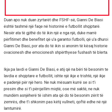
Duan apo nuk duan zyrtarët dhe FSHF-së, Gianni De Biasi
është tashmë një faqe në historinë e futbollit shqiptarë.
Nesër ata të gjithë do të ikin një e nga një, duke marrë
përfitimet dhe benefitet që u'a garantoi futbolli, që u'a dhuroi
Gianni De Biasi, por ata do të ikin si anonim të kësaj historie
ovacionesh dhe emocionesh shpërthyese fushash të blerta.
Ikja pa lavdi e Gianni De Biasi, e atij që na bëri të besonim te
lavdia e shqiptare e futbollit, ishte një ikje e trishtë, një ikje
e padenjë për një hero. Ne nuk mësuam kurrë se si t'i
presim dhe si t'i përcjellim miqtë, ose më saktë, ne nuk
mundëm asnjëherë të ishim ata që do të besonim zërit të
zemrës, dhe t'i shkonim pas këtij vullneti, qoftë edhe në një
lamtumirë.