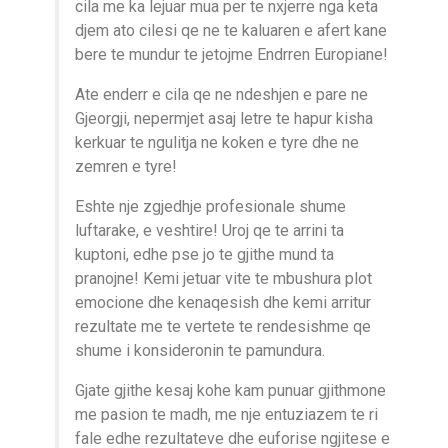
cila me ka lejuar mua per te nxjerre nga keta
djem ato cilesi qe ne te kaluaren e afert kane
bere te mundur te jetojme Endrren Europiane!
Ate enderr e cila qe ne ndeshjen e pare ne
Gjeorgji, nepermjet asaj letre te hapur kisha
kerkuar te ngulitja ne koken e tyre dhe ne
zemren e tyre!
Eshte nje zgjedhje profesionale shume
luftarake, e veshtire! Uroj qe te arrini ta
kuptoni, edhe pse jo te gjithe mund ta
pranojne! Kemi jetuar vite te mbushura plot
emocione dhe kenaqesish dhe kemi arritur
rezultate me te vertete te rendesishme qe
shume i konsideronin te pamundura.
Gjate gjithe kesaj kohe kam punuar gjithmone
me pasion te madh, me nje entuziazem te ri
fale edhe rezultateve dhe euforise ngjitese e