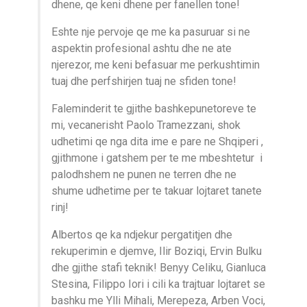
dhene, qe keni dhene per fanellen tone!
Eshte nje pervoje qe me ka pasuruar si ne
aspektin profesional ashtu dhe ne ate
njerezor, me keni befasuar me perkushtimin
tuaj dhe perfshirjen tuaj ne sfiden tone!
Faleminderit te gjithe bashkepunetoreve te
mi, vecanerisht Paolo Tramezzani, shok
udhetimi qe nga dita ime e pare ne Shqiperi ,
gjithmone i gatshem per te me mbeshtetur i
palodhshem ne punen ne terren dhe ne
shume udhetime per te takuar lojtaret tanete
rinj!
Albertos qe ka ndjekur pergatitjen dhe
rekuperimin e djemve, Ilir Boziqi, Ervin Bulku
dhe gjithe stafi teknik! Benyy Celiku, Gianluca
Stesina, Filippo Iori i cili ka trajtuar lojtaret se
bashku me Ylli Mihali, Merepeza, Arben Voci,