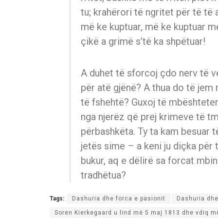
tu; krahërori të ngritet për të t
më ke kuptuar, më ke kuptuar me 
çikë a grimë s’të ka shpëtuar!
A duhet të sforcoj çdo nerv të v
për atë gjënë? A thua do të jem
të fshehtë? Guxoj të mbështetem
nga njerëz që prej krimeve të tme
përbashkëta. Ty ta kam besuar t
jetës sime – a keni ju diçka për
bukur, aq e dëlirë sa forcat mbin
tradhëtua?
Tags:
Dashuria dhe forca e pasionit
Dashuria dhe i
Soren Kierkegaard u lind më 5 maj 1813 dhe vdiq m