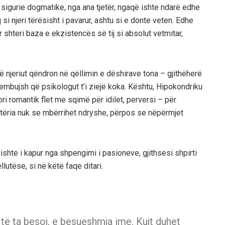
sigurie dogmatike, nga ana tjetër, ngaqë ishte ndarë edhe
 si njeri tërësisht i pavarur, ashtu si e donte veten. Edhe
r shteri baza e ekzistencës së tij si absolut vetmitar,
 njeriut qëndron në qëllimin e dëshirave tona – gjithëherë
hembujsh që psikologut t’i ziejë koka. Kështu, Hipokondriku
i romantik flet me sqimë për idilet, perversi – për
jtëria nuk se mbërrihet ndryshe, përpos se nëpërmjet
 ishte i kapur nga shpengimi i pasioneve, gjithsesi shpirti
lutëse, si në këtë faqe ditari.
të ta besoj, e besueshmja ime. Kujt duhet