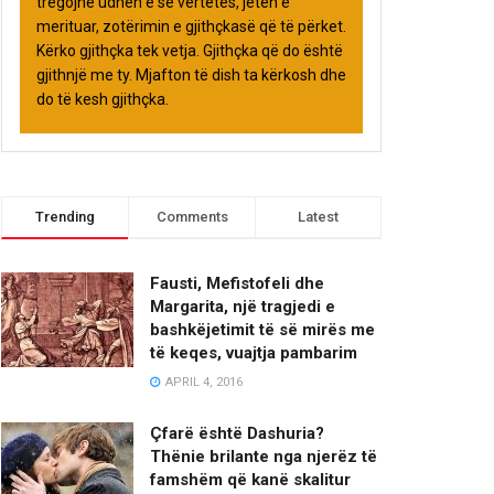
tregojnë udhën e së vërtetës, jetën e
merituar, zotërimin e gjithçkasë që të përket.
Kërko gjithçka tek vetja. Gjithçka që do është
gjithnjë me ty. Mjafton të dish ta kërkosh dhe
do të kesh gjithçka.
Trending
Comments
Latest
Fausti, Mefistofeli dhe
Margarita, një tragjedi e
bashkëjetimit të së mirës me
të keqes, vuajtja pambarim
APRIL 4, 2016
Çfarë është Dashuria?
Thënie brilante nga njerëz të
famshëm që kanë skalitur