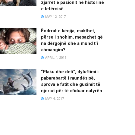
zjarret e pasionit në historinë
e letërsisë
MAY 12, 2017
Ëndrrat e këqija, makthet,
përse i shohim, mesazhet që
na dërgojnë dhe a mund t’i
shmangim?
APRIL 4, 2016
“Plaku dhe deti”, dyluftimi i
pabarabartë i mundësisë,
sprova e fatit dhe guximit të
njeriut për të sfiduar natyrën
MAY 4, 2017