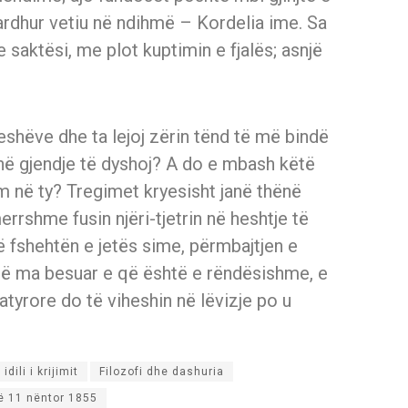
ë ardhur vetiu në ndihmë – Kordelia ime. Sa
saktësi, me plot kuptimin e fjalës; asnjë
eshëve dhe ta lejoj zërin tënd të më bindë
 në gjendje të dyshoj? A do e mbash këtë
 në ty? Tregimet kryesisht janë thënë
rrshme fusin njëri-tjetrin në heshtje të
ë fshehtën e jetës sime, përmbajtjen e
 të ma besuar e që është e rëndësishme, e
atyrore do të viheshin në lëvizje po u
dili i krijimit
Filozofi dhe dashuria
ë 11 nëntor 1855