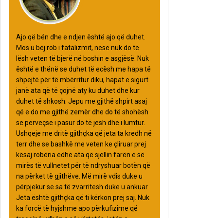
Ajo që bën dhe e ndjen është ajo që duhet.
Mos u bëj rob i fatalizmit, nëse nuk do të
lësh veten të bjerë në boshin e asgjësë. Nuk
është e thënë se duhet të ecësh me hapa të
shpejtë për të mbërritur diku, hapat e sigurt
janë ata që të çojnë aty ku duhet dhe kur
duhet të shkosh. Jepu me gjithë shpirt asaj
që e do me gjithë zemër dhe do të shohësh
se përveçse i pasur do të jesh dhe i lumtur.
Ushqeje me dritë gjithçka që jeta ta kredh në
terr dhe se bashkë me veten ke çliruar prej
kësaj robëria edhe ata që sjellin farën e së
mirës të vullnetet për të ndryshuar botën që
na përket të gjithëve. Më mirë vdis duke u
përpjekur se sa të zvarritesh duke u ankuar.
Jeta është gjithçka që ti kërkon prej saj. Nuk
ka forcë të hyjshme apo përkufizime që