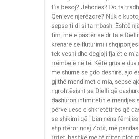
t’ia besoj? Jehonës? Do ta trad
Qenieve njerëzore? Nuk e kuptoj
sepse ti di si ta mbash. Është nj
tim, më e pastër se drita e Dielli
krenare se fluturimi i shqiponjë
tek veshi dhe degjoji fjalët e mi
rrëmbejë në të. Këtë grua e dua
më shumë se çdo dëshirë, ajo ë
gjithë mendimet e mia, sepse a
ngrohtësisht se Dielli që dashur
dashuron intimitetin e mendjes 
përvëluese e shkretëtirës që da
se shikimi që i bën nëna fëmijë
shpirtëror ndaj Zotit, më panda
rritet, bashkë me të rriten plot