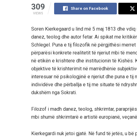
309
Share on Facebook
VIEWS
Soren Kierkegaard u lind më 5 maj 1813 dhe vdiq m
danez, teolog dhe autor fetar. Ai spikat me kritikën
Schlegel. Puna e tij filozofik në përgjithësi merret
përparësi konkrete realitetit të njeriut mbi të men
në etikën e krishtere dhe institucionin të Kishës
objektive të krishterimit në marrëdhënie subjektiv
interesuar në psikologjinë e njeriut dhe puna e ti
individëve dhe përballja e tij me situate të ndryshm
dukshëm nga Sokrati.
Filozof i madh danez, teolog, shkrimtar, paraprijë
mbi shumë shkrimtarë e artistë europianë, veçanër
Kierkegardi nuk jetoi gjatë. Në fund të jetës, u b