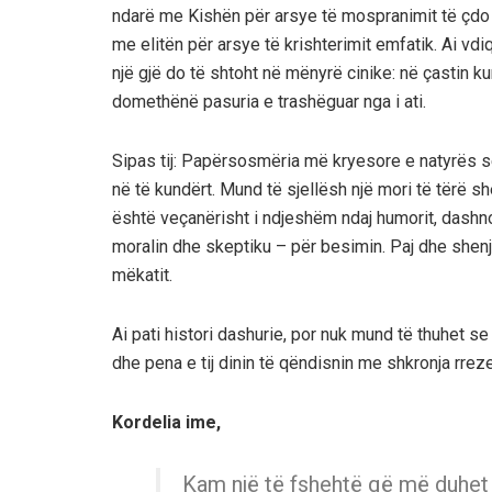
ndarë me Kishën për arsye të mospranimit të çdo 
me elitën për arsye të krishterimit emfatik. Ai vdiq
një gjë do të shtoht në mënyrë cinike: në çastin ku
domethënë pasuria e trashëguar nga i ati.
Sipas tij: Papërsosmëria më kryesore e natyrës së
në të kundërt. Mund të sjellësh një mori të tërë s
është veçanërisht i ndjeshëm ndaj humorit, dashnor
moralin dhe skeptiku – për besimin. Paj dhe shen
mëkatit.
Ai pati histori dashurie, por nuk mund të thuhet se
dhe pena e tij dinin të qëndisnin me shkronja rrezel
Kordelia ime,
Kam një të fshehtë që më duhet 