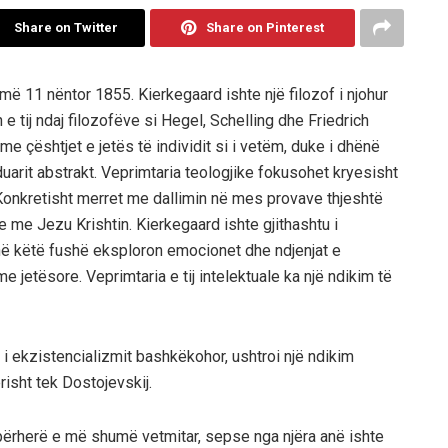
Share on Twitter
Share on Pinterest
ë 11 nëntor 1855. Kierkegaard ishte një filozof i njohur
 e tij ndaj filozofëve si Hegel, Schelling dhe Friedrich
 me çështjet e jetës të individit si i vetëm, duke i dhënë
duarit abstrakt. Veprimtaria teologjike fokusohet kryesisht
. Konkretisht merret me dallimin në mes provave thjeshtë
e me Jezu Krishtin. Kierkegaard ishte gjithashtu i
j në këtë fushë eksploron emocionet dhe ndjenjat e
e jetësore. Veprimtaria e tij intelektuale ka një ndikim të
s i ekzistencializmit bashkëkohor, ushtroi një ndikim
isht tek Dostojevskij.
ë përherë e më shumë vetmitar, sepse nga njëra anë ishte