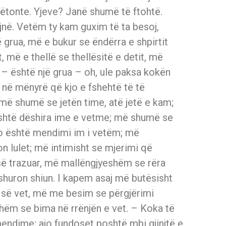
hëtonte. Yjeve? Janë shumë të ftohtë.
në. Vetëm ty kam guxim të ta besoj,
ë grua, më e bukur se ëndërra e shpirtit
t, më e thellë se thellësitë e detit, më
s – është një grua – oh, ule paksa kokën
a në mënyrë që kjo e fshehtë të të
 më shumë se jetën time, atë jetë e kam;
shtë dëshira ime e vetme; më shumë se
jo është mendimi im i vetëm; më
on lulet; më intimisht se mjerimi që
së trazuar, më mallëngjyeshëm se rëra
shuron shiun. I kapem asaj më butësisht
s së vet, më me besim se përgjërimi
shëm se bima në rrënjën e vet. – Koka të
 mendime; ajo fundoset poshtë mbi gjinjtë e