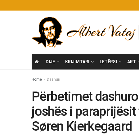
DIJE
KRIJIMTARI
LETËRSI
ART
Home
Dashuri
Përbetimet dashurore
joshës i paraprijësit
Søren Kierkegaard