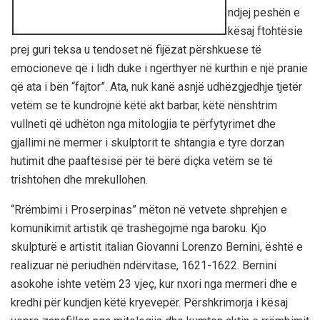
ndjej peshën e
kësaj ftohtësie
prej guri teksa u tendoset në fijëzat përshkuese të
emocioneve që i lidh duke i ngërthyer në kurthin e një pranie
që ata i bën “fajtor”. Ata, nuk kanë asnjë udhëzgjedhje tjetër
vetëm se të kundrojnë këtë akt barbar, këtë nënshtrim
vullneti që udhëton nga mitologjia te përfytyrimet dhe
gjallimi në mermer i skulptorit te shtangia e tyre dorzan
hutimit dhe paaftësisë për të bërë diçka vetëm se të
trishtohen dhe mrekullohen.
“Rrëmbimi i Proserpinas” mëton në vetvete shprehjen e
komunikimit artistik që trashëgojmë nga baroku. Kjo
skulpturë e artistit italian Giovanni Lorenzo Bernini, është e
realizuar në periudhën ndërvitase, 1621-1622. Bernini
asokohe ishte vetëm 23 vjeç, kur nxori nga mermeri dhe e
kredhi për kundjen këtë kryevepër. Përshkrimorja i kësaj