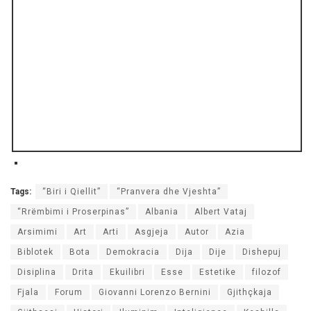
Tags:
“Biri i Qiellit”
“Pranvera dhe Vjeshta”
“Rrëmbimi i Proserpinas”
Albania
Albert Vataj
Arsimimi
Art
Arti
Asgjeja
Autor
Azia
Biblotek
Bota
Demokracia
Dija
Dije
Dishepuj
Disiplina
Drita
Ekuilibri
Esse
Estetike
filozof
Fjala
Forum
Giovanni Lorenzo Bernini
Gjithçkaja