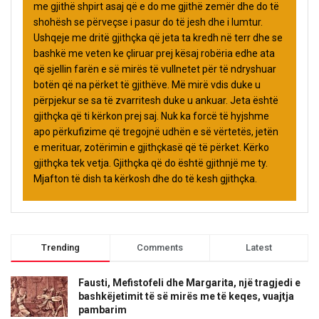
me gjithë shpirt asaj që e do me gjithë zemër dhe do të
shohësh se përveçse i pasur do të jesh dhe i lumtur.
Ushqeje me dritë gjithçka që jeta ta kredh në terr dhe se
bashkë me veten ke çliruar prej kësaj robëria edhe ata
që sjellin farën e së mirës të vullnetet për të ndryshuar
botën që na përket të gjithëve. Më mirë vdis duke u
përpjekur se sa të zvarritesh duke u ankuar. Jeta është
gjithçka që ti kërkon prej saj. Nuk ka forcë të hyjshme
apo përkufizime që tregojnë udhën e së vërtetës, jetën
e merituar, zotërimin e gjithçkasë që të përket. Kërko
gjithçka tek vetja. Gjithçka që do është gjithnjë me ty.
Mjafton të dish ta kërkosh dhe do të kesh gjithçka.
Trending
Comments
Latest
Fausti, Mefistofeli dhe Margarita, një tragjedi e
bashkëjetimit të së mirës me të keqes, vuajtja
pambarim