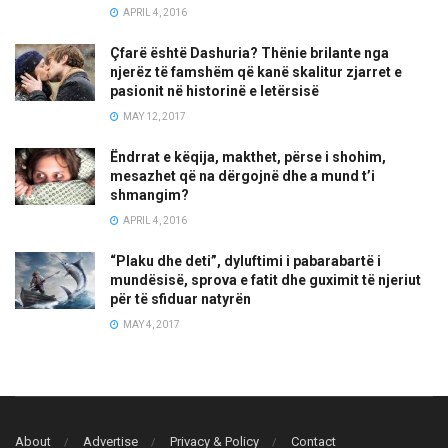
APRIL 4, 2016
Çfarë është Dashuria? Thënie brilante nga
njerëz të famshëm që kanë skalitur zjarret e
pasionit në historinë e letërsisë
MAY 12, 2017
Ëndrrat e këqija, makthet, përse i shohim,
mesazhet që na dërgojnë dhe a mund t’i
shmangim?
APRIL 4, 2016
“Plaku dhe deti”, dyluftimi i pabarabartë i
mundësisë, sprova e fatit dhe guximit të njeriut
për të sfiduar natyrën
MAY 4, 2017
About
Advertise
Privacy & Policy
Contact