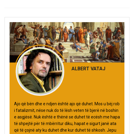
ALBERT VATAJ
Ajo që bën dhe e ndjen është ajo që duhet. Mos u bëj rob
i fatalizmit, nëse nuk do të lësh veten të bjerë në boshin
e asgjësë. Nuk është e thënë se duhet të ecësh me hapa
të shpejtë për të mbërritur diku, hapat e sigurt janë ata
që të çojnë aty ku duhet dhe kur duhet të shkosh. Jepu