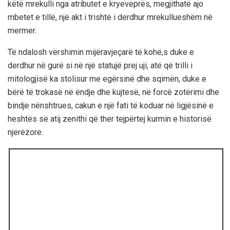
këtë mrekulli nga atributet e kryeveprës, megjithatë ajo
mbetet e tillë, një akt i trishtë i derdhur mrekullueshëm në
mermer.
Të ndalosh vërshimin mijëravjeçarë të kohë,s duke e
derdhur në gurë si në një statujë prej uji, atë që trilli i
mitologjisë ka stolisur me egërsinë dhe sqimën, duke e
bërë të trokasë në ëndje dhe kujtesë, në forcë zotërimi dhe
bindje nënshtrues, cakun e një fati të koduar në ligjësinë e
heshtës së atij zenithi që ther tejpërtej kurmin e historisë
njerëzore.