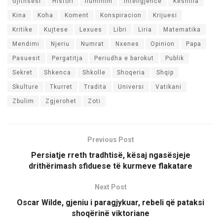
Gjithsesi
Histori
Iluminim
Inteligjence
Keshilla
Kina
Koha
Koment
Konspiracion
Krijuesi
Kritike
Kujtese
Lexues
Libri
Liria
Matematika
Mendimi
Njeriu
Numrat
Nxenes
Opinion
Papa
Pasuesit
Pergatitja
Periudha e barokut
Publik
Sekret
Shkenca
Shkolle
Shoqeria
Shqip
Skulture
Tkurret
Tradita
Universi
Vatikani
Zbulim
Zgjerohet
Zoti
Previous Post
Persiatje rreth tradhtisë, kësaj ngasësjeje
drithërimash sfiduese të kurmeve flakatare
Next Post
Oscar Wilde, gjeniu i paragjykuar, rebeli që pataksi
shoqërinë viktoriane