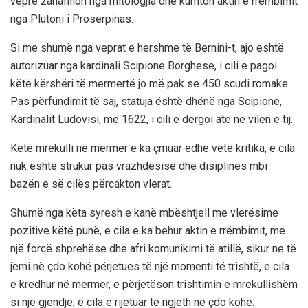
vepre zanafillon nga mitologjia dhe kumton aktin e rrëmbimit
nga Plutoni i Proserpinas.
Si me shumë nga veprat e hershme të Bernini-t, ajo është
autorizuar nga kardinali Scipione Borghese, i cili e pagoi
këtë kërshëri të mermertë jo më pak se 450 scudi romake.
Pas përfundimit të saj, statuja është dhënë nga Scipione,
Kardinalit Ludovisi, më 1622, i cili e dërgoi atë në vilën e tij.
Këtë mrekulli në mermer e ka çmuar edhe vetë kritika, e cila
nuk është strukur pas vrazhdësisë dhe disiplinës mbi
bazën e së cilës përcakton vlerat.
Shumë nga këta syresh e kanë mbështjell me vlerësime
pozitive këtë punë, e cila e ka behur aktin e rrëmbimit, me
një forcë shprehëse dhe afri komunikimi të atillë, sikur ne të
jemi në çdo kohë përjetues të një momenti të trishtë, e cila
e kredhur në mermer, e përjetëson trishtimin e mrekullishëm
si një gjendje, e cila e rijetuar të ngjeth në çdo kohë.