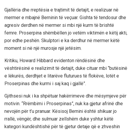
Gjallëria dhe rreptësia e trajtimit të detajit, e realizuar në
mermer e mbajnë Berninin të veçuar. Gishta të tendosur dhe
agresiv derdhen në mermer si mbi një kurm të brishtë
femre. Proserpina shëmbëllen jo vetëm viktimën e këtij akti,
por edhe peshën. Skulptori e ka derdhur në mermer këtë
moment si në një murosje një jetësim.
Kritiku, Howard Hibbard evidenton rëndësinë dhe
vështirësinë e realizimit të detajit, duke cituar mbi “butësinë
e lëkurës, derdhjet e litarëve fluturues të flokëve, lotët e
Proserpinas dhe kurmi i saj kaq i gjallë”.
Gjithsesi nuk i ka shpëtuar hakërrimeve dhe mësymjeve për
motivin. “Rrëmbimi i Proserpinas”, nuk ka gjetur afrinë dhe
nevojën për t’u pranuar. Kësisoj Bernini është shikuar jo
rrallë, vëngër, dhe sulmuar zellshëm duke yshtur këtë
kategori kundështishë për të gjetur detaje që e zhveshin