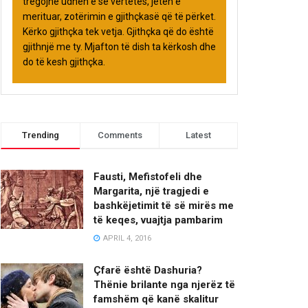
tregojnë udhën e së vërtetës, jetën e
merituar, zotërimin e gjithçkasë që të përket.
Kërko gjithçka tek vetja. Gjithçka që do është
gjithnjë me ty. Mjafton të dish ta kërkosh dhe
do të kesh gjithçka.
Trending
Comments
Latest
Fausti, Mefistofeli dhe
Margarita, një tragjedi e
bashkëjetimit të së mirës me
të keqes, vuajtja pambarim
APRIL 4, 2016
Çfarë është Dashuria?
Thënie brilante nga njerëz të
famshëm që kanë skalitur