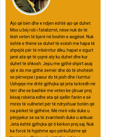
Ajo që bën dhe e ndjen është ajo që duhet.
Mos u bëj rob i fatalizmit, nëse nuk do të
lësh veten të bjerë në boshin e asgjësë. Nuk
është e thënë se duhet të ecësh me hapa të
shpejtë për të mbërritur diku, hapat e sigurt
janë ata që të çojnë aty ku duhet dhe kur
duhet të shkosh. Jepu me gjithë shpirt asaj
që e do me gjithë zemër dhe do të shohësh
se përveçse i pasur do të jesh dhe i lumtur.
Ushqeje me dritë gjithçka që jeta ta kredh në
terr dhe se bashkë me veten ke çliruar prej
kësaj robëria edhe ata që sjellin farën e së
mirës të vullnetet për të ndryshuar botën që
na përket të gjithëve. Më mirë vdis duke u
përpjekur se sa të zvarritesh duke u ankuar.
Jeta është gjithçka që ti kërkon prej saj. Nuk
ka forcë të hyjshme apo përkufizime që