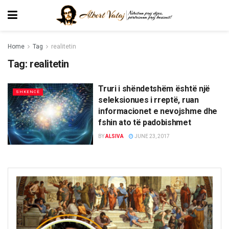
Home
Tag
realitetin
Tag:
realitetin
Truri i shëndetshëm është një
SHKENCË
seleksionues i rreptë, ruan
informacionet e nevojshme dhe
fshin ato të padobishmet
BY
ALSIVA
JUNE 23, 2017