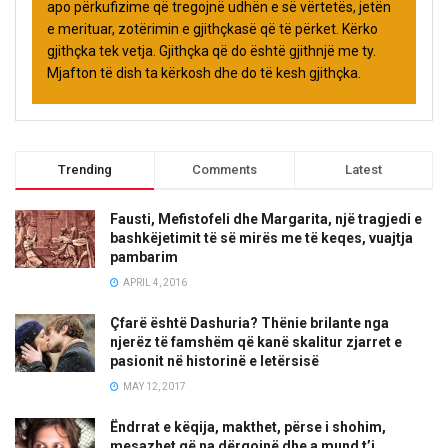
apo përkufizime që tregojnë udhën e së vërtetës, jetën
e merituar, zotërimin e gjithçkasë që të përket. Kërko
gjithçka tek vetja. Gjithçka që do është gjithnjë me ty.
Mjafton të dish ta kërkosh dhe do të kesh gjithçka.
Trending
Comments
Latest
Fausti, Mefistofeli dhe Margarita, një tragjedi e
bashkëjetimit të së mirës me të keqes, vuajtja
pambarim
APRIL 4, 2016
Çfarë është Dashuria? Thënie brilante nga
njerëz të famshëm që kanë skalitur zjarret e
pasionit në historinë e letërsisë
MAY 12, 2017
Ëndrrat e këqija, makthet, përse i shohim,
mesazhet që na dërgojnë dhe a mund t’i