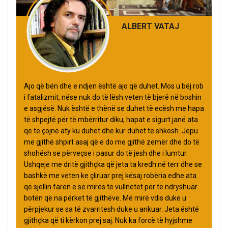
ALBERT VATAJ
Ajo që bën dhe e ndjen është ajo që duhet. Mos u bëj rob
i fatalizmit, nëse nuk do të lësh veten të bjerë në boshin
e asgjësë. Nuk është e thënë se duhet të ecësh me hapa
të shpejtë për të mbërritur diku, hapat e sigurt janë ata
që të çojnë aty ku duhet dhe kur duhet të shkosh. Jepu
me gjithë shpirt asaj që e do me gjithë zemër dhe do të
shohësh se përveçse i pasur do të jesh dhe i lumtur.
Ushqeje me dritë gjithçka që jeta ta kredh në terr dhe se
bashkë me veten ke çliruar prej kësaj robëria edhe ata
që sjellin farën e së mirës të vullnetet për të ndryshuar
botën që na përket të gjithëve. Më mirë vdis duke u
përpjekur se sa të zvarritesh duke u ankuar. Jeta është
gjithçka që ti kërkon prej saj. Nuk ka forcë të hyjshme