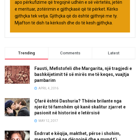
apo përkufizime që tregojnë udhën e së vërtetës, jetën
e merituar, zotërimin e gjithçkasë që të përket. Kërko
gjithçka tek vetja. Gjithçka që do është gjithnjë me ty.
Mjafton të dish ta kërkosh dhe do të kesh gjithçka.
Trending
Comments
Latest
Fausti, Mefistofeli dhe Margarita, një tragjedi e
bashkëjetimit të së mirës me të keqes, vuajtja
pambarim
APRIL 4, 2016
Çfarë është Dashuria? Thënie brilante nga
njerëz të famshëm që kanë skalitur zjarret e
pasionit në historinë e letërsisë
MAY 12, 2017
Ëndrrat e këqija, makthet, përse i shohim,
mesazhet që na dërgojnë dhe a mund t’i