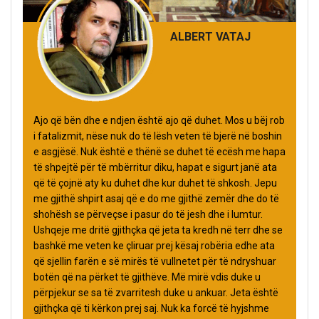
ALBERT VATAJ
Ajo që bën dhe e ndjen është ajo që duhet. Mos u bëj rob
i fatalizmit, nëse nuk do të lësh veten të bjerë në boshin
e asgjësë. Nuk është e thënë se duhet të ecësh me hapa
të shpejtë për të mbërritur diku, hapat e sigurt janë ata
që të çojnë aty ku duhet dhe kur duhet të shkosh. Jepu
me gjithë shpirt asaj që e do me gjithë zemër dhe do të
shohësh se përveçse i pasur do të jesh dhe i lumtur.
Ushqeje me dritë gjithçka që jeta ta kredh në terr dhe se
bashkë me veten ke çliruar prej kësaj robëria edhe ata
që sjellin farën e së mirës të vullnetet për të ndryshuar
botën që na përket të gjithëve. Më mirë vdis duke u
përpjekur se sa të zvarritesh duke u ankuar. Jeta është
gjithçka që ti kërkon prej saj. Nuk ka forcë të hyjshme