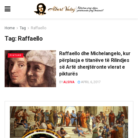
Home
Tag
Raffaello
Tag:
Raffaello
Raffaello dhe Michelangelo, kur
PIKTURË
përplasja e titanëve të Rilindjes
së Artë shenjtëronte vlerat e
pikturës
BY
ALSIVA
APRIL 6, 2017