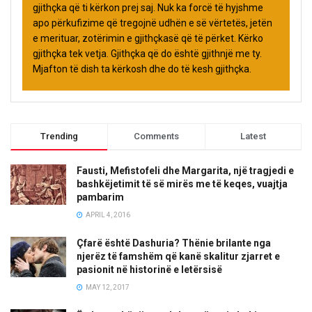
gjithçka që ti kërkon prej saj. Nuk ka forcë të hyjshme
apo përkufizime që tregojnë udhën e së vërtetës, jetën
e merituar, zotërimin e gjithçkasë që të përket. Kërko
gjithçka tek vetja. Gjithçka që do është gjithnjë me ty.
Mjafton të dish ta kërkosh dhe do të kesh gjithçka.
Trending
Comments
Latest
Fausti, Mefistofeli dhe Margarita, një tragjedi e
bashkëjetimit të së mirës me të keqes, vuajtja
pambarim
APRIL 4, 2016
Çfarë është Dashuria? Thënie brilante nga
njerëz të famshëm që kanë skalitur zjarret e
pasionit në historinë e letërsisë
MAY 12, 2017