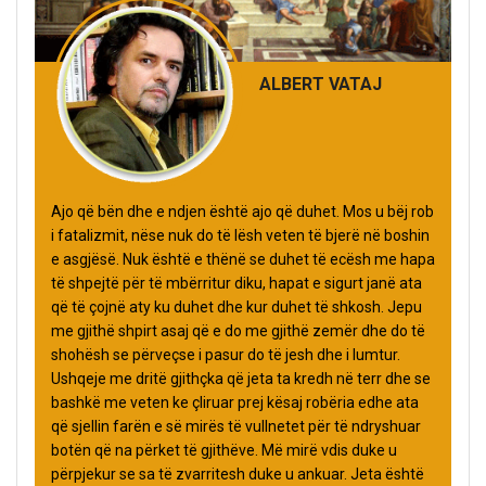
ALBERT VATAJ
Ajo që bën dhe e ndjen është ajo që duhet. Mos u bëj rob
i fatalizmit, nëse nuk do të lësh veten të bjerë në boshin
e asgjësë. Nuk është e thënë se duhet të ecësh me hapa
të shpejtë për të mbërritur diku, hapat e sigurt janë ata
që të çojnë aty ku duhet dhe kur duhet të shkosh. Jepu
me gjithë shpirt asaj që e do me gjithë zemër dhe do të
shohësh se përveçse i pasur do të jesh dhe i lumtur.
Ushqeje me dritë gjithçka që jeta ta kredh në terr dhe se
bashkë me veten ke çliruar prej kësaj robëria edhe ata
që sjellin farën e së mirës të vullnetet për të ndryshuar
botën që na përket të gjithëve. Më mirë vdis duke u
përpjekur se sa të zvarritesh duke u ankuar. Jeta është