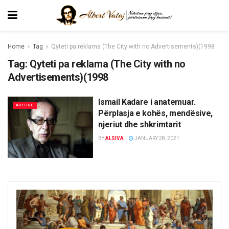
Home
Tag
Qyteti pa reklama (The City with no Advertisements)(1998
Tag:
Qyteti pa reklama (The City with no
Advertisements)(1998
Ismail Kadare i anatemuar.
AUTORË
Përplasja e kohës, mendësive,
njeriut dhe shkrimtarit
BY
ALSIVA
JANUARY 28, 2021