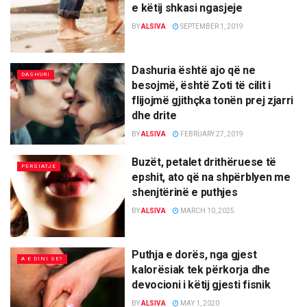
e këtij shkasi ngasjeje
BY
ALSIVA
SEPTEMBER 1, 2019
Dashuria është ajo që ne
DASHURI
besojmë, është Zoti të cilit i
flijojmë gjithçka tonën prej zjarri
dhe drite
BY
ALSIVA
FEBRUARY 27, 2019
Buzët, petalet drithëruese të
PERSIATJE
epshit, ato që na shpërblyen me
shenjtërinë e puthjes
BY
ALSIVA
MARCH 10, 2025
Puthja e dorës, nga gjest
A E DINI SE?
kalorësiak tek përkorja dhe
devocioni i këtij gjesti fisnik
BY
ALSIVA
MAY 1, 2020