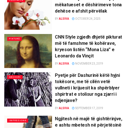
PERSIATJE
mëkatueset e dëshirimeve tona
dehëse e afshit përvëlak
BY
ALSIVA
OCTOBER 24, 2025
CNN Style zgjedh dhjetë pikturat
PIKTURË
më të famshme të kohërave,
kryeson listën “Mona Liza” e
Leonardo da Vinçit
BY
ALSIVA
NOVEMBER 23, 2019
Pyetje për Dashurinë këtë hyjni
DASHURI
tokësore, me të cilën vetë
vullneti i krijuesit ka shpërblyer
shpirtrat e stolisur nga zjarri i
ndjenjave?
BY
ALSIVA
SEPTEMBER 17, 2019
Ngjitesh në majë të gishtërinjve,
IMPRESIONE
e ashtu mbetesh në përjetësinë