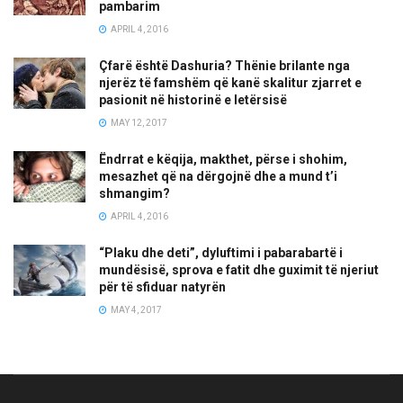
pambarim
APRIL 4, 2016
Çfarë është Dashuria? Thënie brilante nga
njerëz të famshëm që kanë skalitur zjarret e
pasionit në historinë e letërsisë
MAY 12, 2017
Ëndrrat e këqija, makthet, përse i shohim,
mesazhet që na dërgojnë dhe a mund t’i
shmangim?
APRIL 4, 2016
“Plaku dhe deti”, dyluftimi i pabarabartë i
mundësisë, sprova e fatit dhe guximit të njeriut
për të sfiduar natyrën
MAY 4, 2017