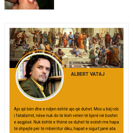
ALBERT VATAJ
Ajo që bën dhe e ndjen është ajo që duhet. Mos u bëj rob
i fatalizmit, nëse nuk do të lësh veten të bjerë në boshin
e asgjësë. Nuk është e thënë se duhet të ecësh me hapa
të shpejtë për të mbërritur diku, hapat e sigurt janë ata