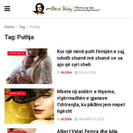
Home
Tag
Puthja
Tag:
Puthja
Kur një nënë puth fëmijën e saj,
PERSIATJE
ndodh shumë më shumë se sa
ajo që syri sheh
BY
ALSIVA
JULY 6, 2026
Mbete nji andërr e thyeme,
PERSIATJE
n’gërmadhën e gjanave
t’shtrenjta, ku pikllimi jem nepet
ligësht
BY
ALSIVA
JANUARY 10, 2023
Albert Vataj: Femra dhe lulja,