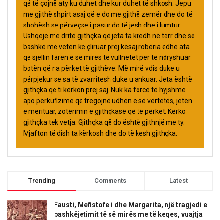
që të çojnë aty ku duhet dhe kur duhet të shkosh. Jepu
me gjithë shpirt asaj që e do me gjithë zemër dhe do të
shohësh se përveçse i pasur do të jesh dhe i lumtur.
Ushqeje me dritë gjithçka që jeta ta kredh në terr dhe se
bashkë me veten ke çliruar prej kësaj robëria edhe ata
që sjellin farën e së mirës të vullnetet për të ndryshuar
botën që na përket të gjithëve. Më mirë vdis duke u
përpjekur se sa të zvarritesh duke u ankuar. Jeta është
gjithçka që ti kërkon prej saj. Nuk ka forcë të hyjshme
apo përkufizime që tregojnë udhën e së vërtetës, jetën
e merituar, zotërimin e gjithçkasë që të përket. Kërko
gjithçka tek vetja. Gjithçka që do është gjithnjë me ty.
Mjafton të dish ta kërkosh dhe do të kesh gjithçka.
Trending
Comments
Latest
Fausti, Mefistofeli dhe Margarita, një tragjedi e
bashkëjetimit të së mirës me të keqes, vuajtja