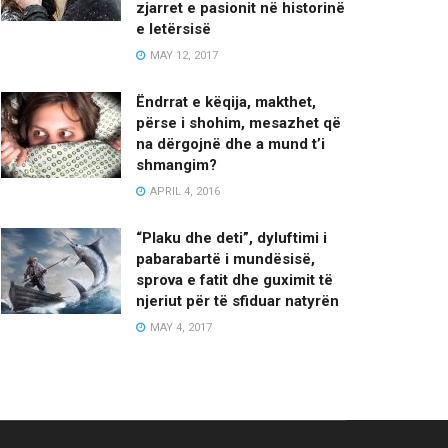
zjarret e pasionit në historinë
e letërsisë
MAY 12, 2017
Ëndrrat e këqija, makthet,
përse i shohim, mesazhet që
na dërgojnë dhe a mund t’i
shmangim?
APRIL 4, 2016
“Plaku dhe deti”, dyluftimi i
pabarabartë i mundësisë,
sprova e fatit dhe guximit të
njeriut për të sfiduar natyrën
MAY 4, 2017