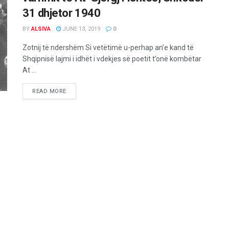
31 dhjetor 1940
BY
ALSIVA
JUNE 13, 2019
0
Zotnij të ndershëm Si vetëtimë u-perhap an’e kand të
Shqipnisë lajmi i idhët i vdekjes së poetit t’onë kombëtar
At ...
READ MORE