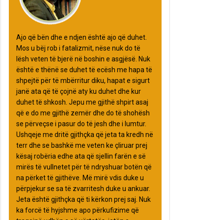
Ajo që bën dhe e ndjen është ajo që duhet.
Mos u bëj rob i fatalizmit, nëse nuk do të
lësh veten të bjerë në boshin e asgjësë. Nuk
është e thënë se duhet të ecësh me hapa të
shpejtë për të mbërritur diku, hapat e sigurt
janë ata që të çojnë aty ku duhet dhe kur
duhet të shkosh. Jepu me gjithë shpirt asaj
që e do me gjithë zemër dhe do të shohësh
se përveçse i pasur do të jesh dhe i lumtur.
Ushqeje me dritë gjithçka që jeta ta kredh në
terr dhe se bashkë me veten ke çliruar prej
kësaj robëria edhe ata që sjellin farën e së
mirës të vullnetet për të ndryshuar botën që
na përket të gjithëve. Më mirë vdis duke u
përpjekur se sa të zvarritesh duke u ankuar.
Jeta është gjithçka që ti kërkon prej saj. Nuk
ka forcë të hyjshme apo përkufizime që