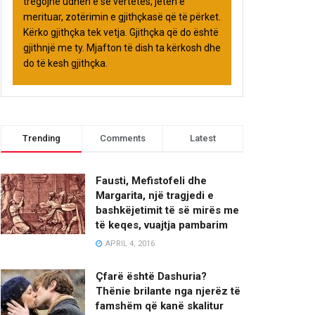
tregojnë udhën e së vërtetës, jetën e
merituar, zotërimin e gjithçkasë që të përket.
Kërko gjithçka tek vetja. Gjithçka që do është
gjithnjë me ty. Mjafton të dish ta kërkosh dhe
do të kesh gjithçka.
Trending
Comments
Latest
Fausti, Mefistofeli dhe
Margarita, një tragjedi e
bashkëjetimit të së mirës me
të keqes, vuajtja pambarim
APRIL 4, 2016
Çfarë është Dashuria?
Thënie brilante nga njerëz të
famshëm që kanë skalitur