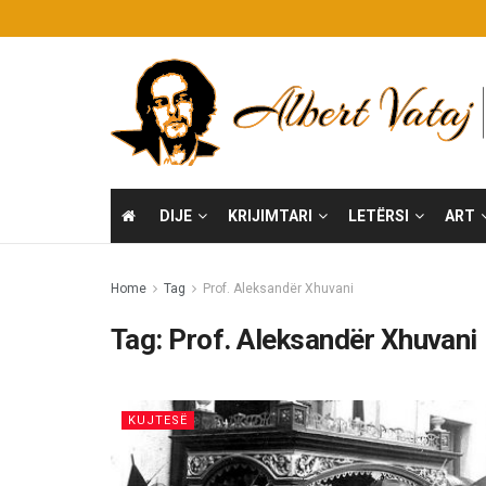
DIJE
KRIJIMTARI
LETËRSI
ART
Home
Tag
Prof. Aleksandër Xhuvani
Tag:
Prof. Aleksandër Xhuvani
KUJTESË