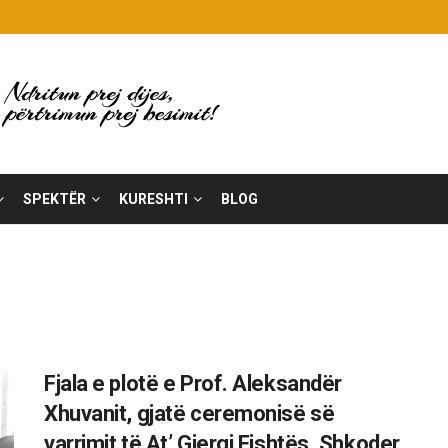
SPEKTËR
KURESHTI
BLOG
Fjala e plotë e Prof. Aleksandër
Xhuvanit, gjatë ceremonisë së
varrimit të At’ Gjergj Fishtës, Shkoder