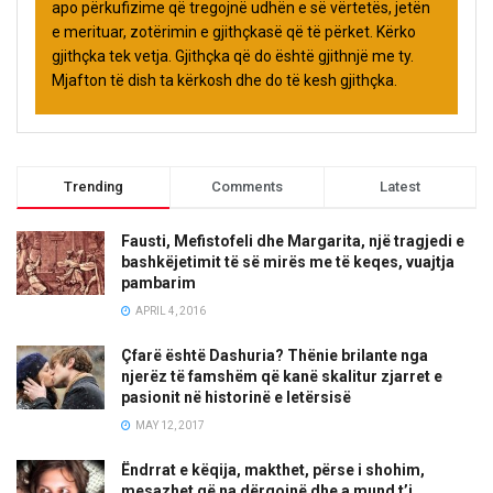
apo përkufizime që tregojnë udhën e së vërtetës, jetën
e merituar, zotërimin e gjithçkasë që të përket. Kërko
gjithçka tek vetja. Gjithçka që do është gjithnjë me ty.
Mjafton të dish ta kërkosh dhe do të kesh gjithçka.
Trending
Comments
Latest
Fausti, Mefistofeli dhe Margarita, një tragjedi e
bashkëjetimit të së mirës me të keqes, vuajtja
pambarim
APRIL 4, 2016
Çfarë është Dashuria? Thënie brilante nga
njerëz të famshëm që kanë skalitur zjarret e
pasionit në historinë e letërsisë
MAY 12, 2017
Ëndrrat e këqija, makthet, përse i shohim,
mesazhet që na dërgojnë dhe a mund t’i