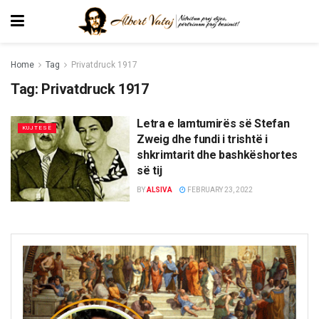
Home
Tag
Privatdruck 1917
Tag:
Privatdruck 1917
Letra e lamtumirës së Stefan
KUJTESË
Zweig dhe fundi i trishtë i
shkrimtarit dhe bashkëshortes
së tij
BY
ALSIVA
FEBRUARY 23, 2022