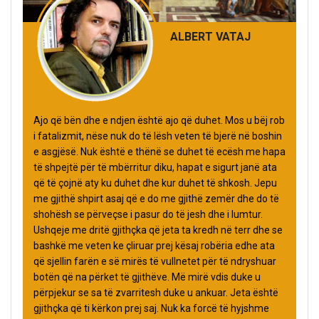
ALBERT VATAJ
Ajo që bën dhe e ndjen është ajo që duhet. Mos u bëj rob
i fatalizmit, nëse nuk do të lësh veten të bjerë në boshin
e asgjësë. Nuk është e thënë se duhet të ecësh me hapa
të shpejtë për të mbërritur diku, hapat e sigurt janë ata
që të çojnë aty ku duhet dhe kur duhet të shkosh. Jepu
me gjithë shpirt asaj që e do me gjithë zemër dhe do të
shohësh se përveçse i pasur do të jesh dhe i lumtur.
Ushqeje me dritë gjithçka që jeta ta kredh në terr dhe se
bashkë me veten ke çliruar prej kësaj robëria edhe ata
që sjellin farën e së mirës të vullnetet për të ndryshuar
botën që na përket të gjithëve. Më mirë vdis duke u
përpjekur se sa të zvarritesh duke u ankuar. Jeta është
gjithçka që ti kërkon prej saj. Nuk ka forcë të hyjshme