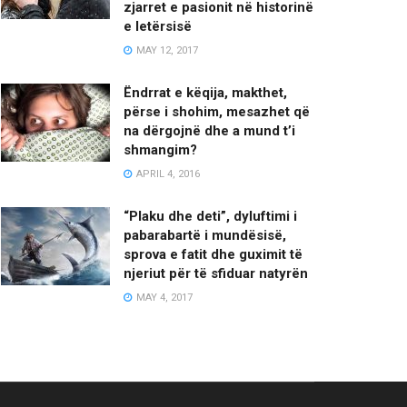
zjarret e pasionit në historinë
e letërsisë
MAY 12, 2017
Ëndrrat e këqija, makthet,
përse i shohim, mesazhet që
na dërgojnë dhe a mund t’i
shmangim?
APRIL 4, 2016
“Plaku dhe deti”, dyluftimi i
pabarabartë i mundësisë,
sprova e fatit dhe guximit të
njeriut për të sfiduar natyrën
MAY 4, 2017