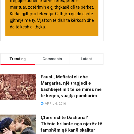
tregojnë udhën e së vërtetës, jetën e
merituar, zotërimin e gjithçkasë që të përket.
Kërko gjithçka tek vetja. Gjithçka që do është
gjithnjë me ty. Mjafton të dish ta kërkosh dhe
do të kesh gjithçka.
Trending
Comments
Latest
Fausti, Mefistofeli dhe
Margarita, një tragjedi e
bashkëjetimit të së mirës me
të keqes, vuajtja pambarim
APRIL 4, 2016
Çfarë është Dashuria?
Thënie brilante nga njerëz të
famshëm që kanë skalitur