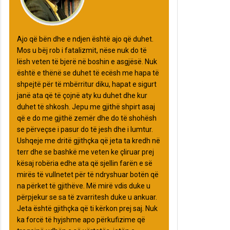
Ajo që bën dhe e ndjen është ajo që duhet.
Mos u bëj rob i fatalizmit, nëse nuk do të
lësh veten të bjerë në boshin e asgjësë. Nuk
është e thënë se duhet të ecësh me hapa të
shpejtë për të mbërritur diku, hapat e sigurt
janë ata që të çojnë aty ku duhet dhe kur
duhet të shkosh. Jepu me gjithë shpirt asaj
që e do me gjithë zemër dhe do të shohësh
se përveçse i pasur do të jesh dhe i lumtur.
Ushqeje me dritë gjithçka që jeta ta kredh në
terr dhe se bashkë me veten ke çliruar prej
kësaj robëria edhe ata që sjellin farën e së
mirës të vullnetet për të ndryshuar botën që
na përket të gjithëve. Më mirë vdis duke u
përpjekur se sa të zvarritesh duke u ankuar.
Jeta është gjithçka që ti kërkon prej saj. Nuk
ka forcë të hyjshme apo përkufizime që