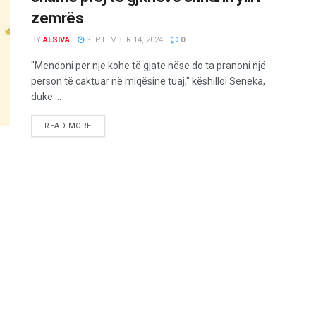
zemrës
BY
ALSIVA
SEPTEMBER 14, 2024
0
"Mendoni për një kohë të gjatë nëse do ta pranoni një
person të caktuar në miqësinë tuaj," këshilloi Seneka,
duke ...
READ MORE