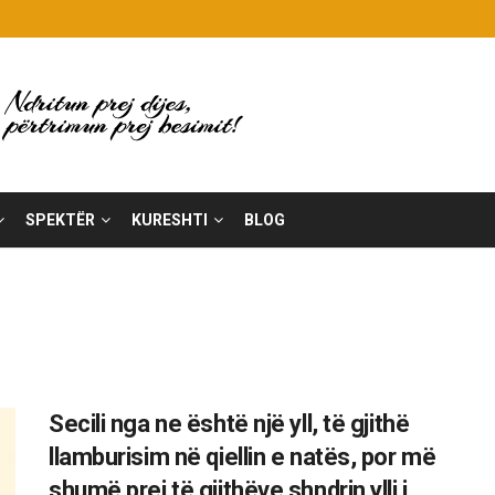
SPEKTËR
KURESHTI
BLOG
Secili nga ne është një yll, të gjithë
llamburisim në qiellin e natës, por më
shumë prej të gjithëve shndrin ylli i