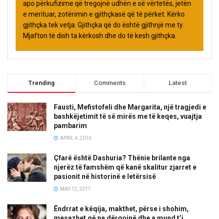
apo përkufizime që tregojnë udhën e së vërtetës, jetën
e merituar, zotërimin e gjithçkasë që të përket. Kërko
gjithçka tek vetja. Gjithçka që do është gjithnjë me ty.
Mjafton të dish ta kërkosh dhe do të kesh gjithçka.
Trending
Comments
Latest
Fausti, Mefistofeli dhe Margarita, një tragjedi e
bashkëjetimit të së mirës me të keqes, vuajtja
pambarim
APRIL 4, 2016
Çfarë është Dashuria? Thënie brilante nga
njerëz të famshëm që kanë skalitur zjarret e
pasionit në historinë e letërsisë
MAY 12, 2017
Ëndrrat e këqija, makthet, përse i shohim,
mesazhet që na dërgojnë dhe a mund t’i