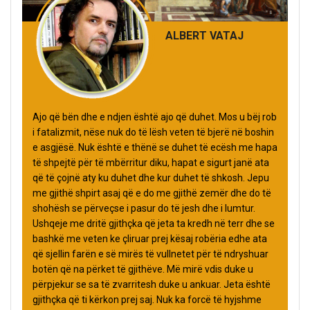
ALBERT VATAJ
Ajo që bën dhe e ndjen është ajo që duhet. Mos u bëj rob
i fatalizmit, nëse nuk do të lësh veten të bjerë në boshin
e asgjësë. Nuk është e thënë se duhet të ecësh me hapa
të shpejtë për të mbërritur diku, hapat e sigurt janë ata
që të çojnë aty ku duhet dhe kur duhet të shkosh. Jepu
me gjithë shpirt asaj që e do me gjithë zemër dhe do të
shohësh se përveçse i pasur do të jesh dhe i lumtur.
Ushqeje me dritë gjithçka që jeta ta kredh në terr dhe se
bashkë me veten ke çliruar prej kësaj robëria edhe ata
që sjellin farën e së mirës të vullnetet për të ndryshuar
botën që na përket të gjithëve. Më mirë vdis duke u
përpjekur se sa të zvarritesh duke u ankuar. Jeta është
gjithçka që ti kërkon prej saj. Nuk ka forcë të hyjshme