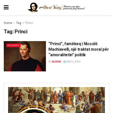
Home
Tag
Princi
Tag:
Princi
“Princi”, famëkeq i Niccolò
FILOZOFI
Machiavelli, një traktat moral për
“amoralitetin” politik
BY
ALSIVA
MAY 3, 2025