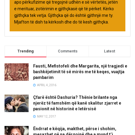
apo përkufizime që tregojnë udhën e së vërtetës, jetën
e merituar, zotërimin e gjithçkasë që të përket. Kërko
gjithçka tek vetja. Gjithçka që do është gjithnjë me ty.
Mjafton të dish ta kërkosh dhe do të kesh gjithçka.
Trending
Comments
Latest
Fausti, Mefistofeli dhe Margarita, një tragjedi e
bashkëjetimit të së mirës me të keqes, vuajtja
pambarim
APRIL 4, 2016
Çfarë është Dashuria? Thënie brilante nga
njerëz të famshëm që kanë skalitur zjarret e
pasionit në historinë e letërsisë
MAY 12, 2017
Ëndrrat e këqija, makthet, përse i shohim,
mesazhet që na dërgojnë dhe a mund t’i