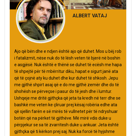
ALBERT VATAJ
Ajo që bën dhe e ndjen është ajo që duhet. Mos u bëj rob
i fatalizmit, nëse nuk do të lësh veten të bjerë në boshin
e asgjësë. Nuk është e thënë se duhet të ecësh me hapa
të shpejtë për të mbërritur diku, hapat e sigurt janë ata
që të çojnë aty ku duhet dhe kur duhet të shkosh. Jepu
me gjithë shpirt asaj që e do me gjithë zemër dhe do të
shohësh se përveçse i pasur do të jesh dhe i lumtur.
Ushqeje me dritë gjithçka që jeta ta kredh në terr dhe se
bashkë me veten ke çliruar prej kësaj robëria edhe ata
që sjellin farën e së mirës të vullnetet për të ndryshuar
botën që na përket të gjithëve. Më mirë vdis duke u
përpjekur se sa të zvarritesh duke u ankuar. Jeta është
gjithçka që ti kërkon prej saj. Nuk ka forcë të hyjshme