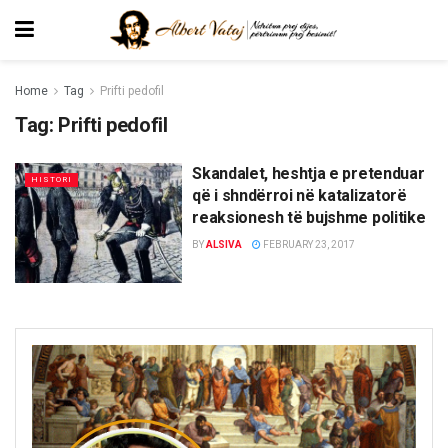
Home
Tag
Prifti pedofil
Tag:
Prifti pedofil
Skandalet, heshtja e pretenduar
HISTORI
që i shndërroi në katalizatorë
reaksionesh të bujshme politike
BY
ALSIVA
FEBRUARY 23, 2017