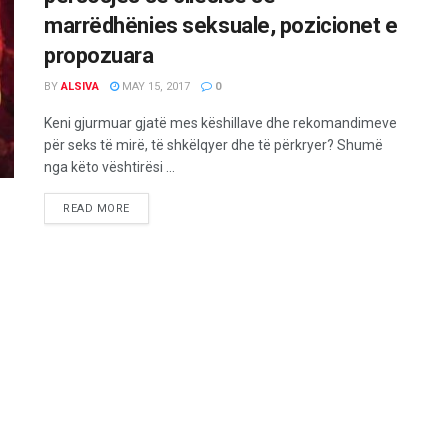
marrëdhënies seksuale, pozicionet e
propozuara
BY
ALSIVA
MAY 15, 2017
0
Keni gjurmuar gjatë mes këshillave dhe rekomandimeve
për seks të mirë, të shkëlqyer dhe të përkryer? Shumë
nga këto vështirësi ...
READ MORE