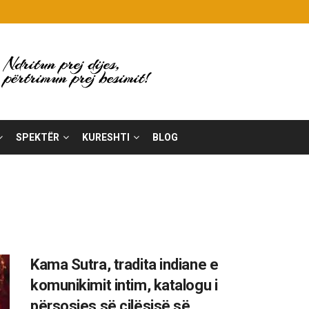
SPEKTËR
KURESHTI
BLOG
Kama Sutra, tradita indiane e
komunikimit intim, katalogu i
përsosjes së cilësisë së