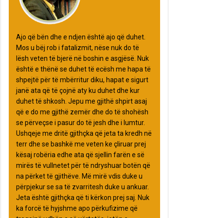
Ajo që bën dhe e ndjen është ajo që duhet.
Mos u bëj rob i fatalizmit, nëse nuk do të
lësh veten të bjerë në boshin e asgjësë. Nuk
është e thënë se duhet të ecësh me hapa të
shpejtë për të mbërritur diku, hapat e sigurt
janë ata që të çojnë aty ku duhet dhe kur
duhet të shkosh. Jepu me gjithë shpirt asaj
që e do me gjithë zemër dhe do të shohësh
se përveçse i pasur do të jesh dhe i lumtur.
Ushqeje me dritë gjithçka që jeta ta kredh në
terr dhe se bashkë me veten ke çliruar prej
kësaj robëria edhe ata që sjellin farën e së
mirës të vullnetet për të ndryshuar botën që
na përket të gjithëve. Më mirë vdis duke u
përpjekur se sa të zvarritesh duke u ankuar.
Jeta është gjithçka që ti kërkon prej saj. Nuk
ka forcë të hyjshme apo përkufizime që