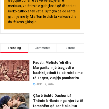
tregojnë udhën e së vërtetës, jetën e
merituar, zotërimin e gjithçkasë që të përket.
Kërko gjithçka tek vetja. Gjithçka që do është
gjithnjë me ty. Mjafton të dish ta kërkosh dhe
do të kesh gjithçka.
Trending
Comments
Latest
Fausti, Mefistofeli dhe
Margarita, një tragjedi e
bashkëjetimit të së mirës me
të keqes, vuajtja pambarim
APRIL 4, 2016
Çfarë është Dashuria?
Thënie brilante nga njerëz të
famshëm që kanë skalitur