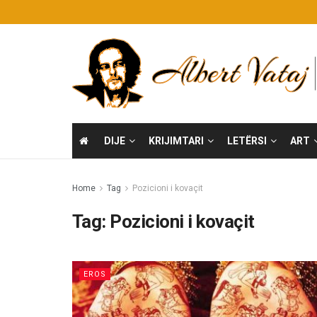
DIJE
KRIJIMTARI
LETËRSI
ART
Home
Tag
Pozicioni i kovaçit
Tag:
Pozicioni i kovaçit
EROS