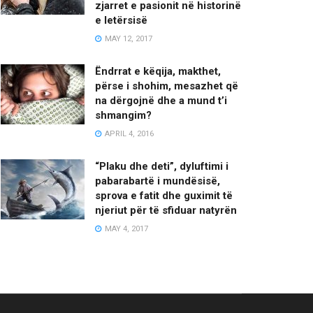
zjarret e pasionit në historinë
e letërsisë
MAY 12, 2017
Ëndrrat e këqija, makthet,
përse i shohim, mesazhet që
na dërgojnë dhe a mund t’i
shmangim?
APRIL 4, 2016
“Plaku dhe deti”, dyluftimi i
pabarabartë i mundësisë,
sprova e fatit dhe guximit të
njeriut për të sfiduar natyrën
MAY 4, 2017