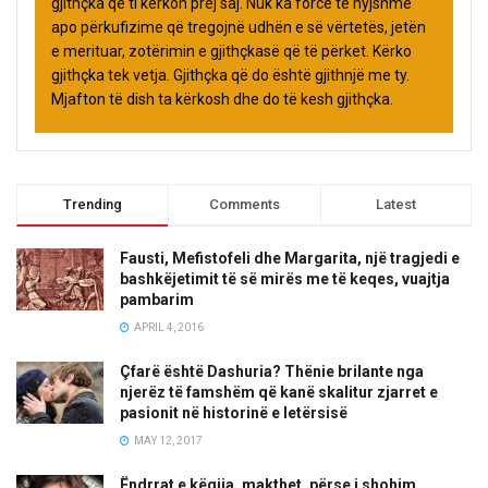
gjithçka që ti kërkon prej saj. Nuk ka forcë të hyjshme
apo përkufizime që tregojnë udhën e së vërtetës, jetën
e merituar, zotërimin e gjithçkasë që të përket. Kërko
gjithçka tek vetja. Gjithçka që do është gjithnjë me ty.
Mjafton të dish ta kërkosh dhe do të kesh gjithçka.
Trending
Comments
Latest
Fausti, Mefistofeli dhe Margarita, një tragjedi e
bashkëjetimit të së mirës me të keqes, vuajtja
pambarim
APRIL 4, 2016
Çfarë është Dashuria? Thënie brilante nga
njerëz të famshëm që kanë skalitur zjarret e
pasionit në historinë e letërsisë
MAY 12, 2017
Ëndrrat e këqija, makthet, përse i shohim,