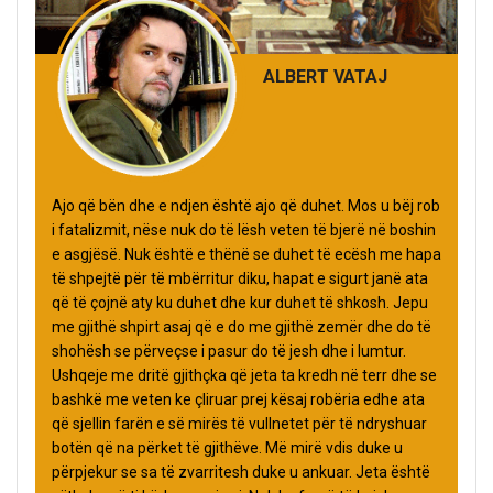
ALBERT VATAJ
Ajo që bën dhe e ndjen është ajo që duhet. Mos u bëj rob
i fatalizmit, nëse nuk do të lësh veten të bjerë në boshin
e asgjësë. Nuk është e thënë se duhet të ecësh me hapa
të shpejtë për të mbërritur diku, hapat e sigurt janë ata
që të çojnë aty ku duhet dhe kur duhet të shkosh. Jepu
me gjithë shpirt asaj që e do me gjithë zemër dhe do të
shohësh se përveçse i pasur do të jesh dhe i lumtur.
Ushqeje me dritë gjithçka që jeta ta kredh në terr dhe se
bashkë me veten ke çliruar prej kësaj robëria edhe ata
që sjellin farën e së mirës të vullnetet për të ndryshuar
botën që na përket të gjithëve. Më mirë vdis duke u
përpjekur se sa të zvarritesh duke u ankuar. Jeta është