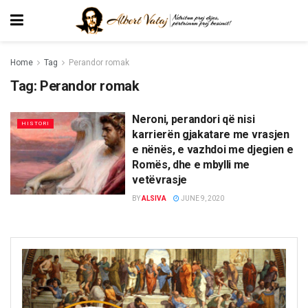
Home
Tag
Perandor romak
Tag:
Perandor romak
Neroni, perandori që nisi
HISTORI
karrierën gjakatare me vrasjen
e nënës, e vazhdoi me djegien e
Romës, dhe e mbylli me
vetëvrasje
BY
ALSIVA
JUNE 9, 2020