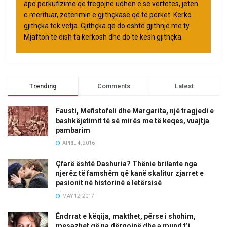
apo përkufizime që tregojnë udhën e së vërtetës, jetën
e merituar, zotërimin e gjithçkasë që të përket. Kërko
gjithçka tek vetja. Gjithçka që do është gjithnjë me ty.
Mjafton të dish ta kërkosh dhe do të kesh gjithçka.
Trending
Comments
Latest
Fausti, Mefistofeli dhe Margarita, një tragjedi e
bashkëjetimit të së mirës me të keqes, vuajtja
pambarim
APRIL 4, 2016
Çfarë është Dashuria? Thënie brilante nga
njerëz të famshëm që kanë skalitur zjarret e
pasionit në historinë e letërsisë
MAY 12, 2017
Ëndrrat e këqija, makthet, përse i shohim,
mesazhet që na dërgojnë dhe a mund t’i