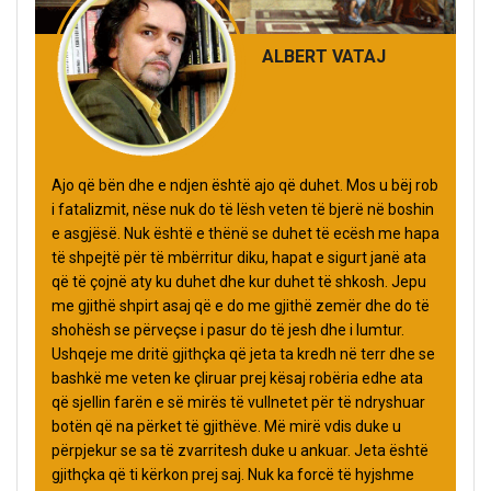
ALBERT VATAJ
Ajo që bën dhe e ndjen është ajo që duhet. Mos u bëj rob
i fatalizmit, nëse nuk do të lësh veten të bjerë në boshin
e asgjësë. Nuk është e thënë se duhet të ecësh me hapa
të shpejtë për të mbërritur diku, hapat e sigurt janë ata
që të çojnë aty ku duhet dhe kur duhet të shkosh. Jepu
me gjithë shpirt asaj që e do me gjithë zemër dhe do të
shohësh se përveçse i pasur do të jesh dhe i lumtur.
Ushqeje me dritë gjithçka që jeta ta kredh në terr dhe se
bashkë me veten ke çliruar prej kësaj robëria edhe ata
që sjellin farën e së mirës të vullnetet për të ndryshuar
botën që na përket të gjithëve. Më mirë vdis duke u
përpjekur se sa të zvarritesh duke u ankuar. Jeta është
gjithçka që ti kërkon prej saj. Nuk ka forcë të hyjshme