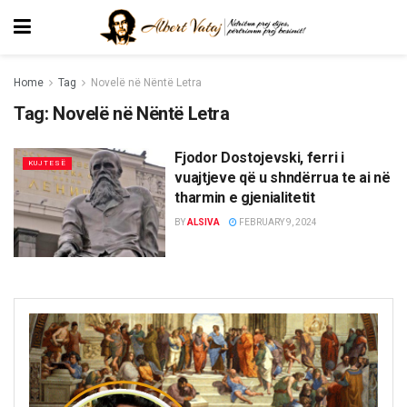
Home
Tag
Novelë në Nëntë Letra
Tag:
Novelë në Nëntë Letra
Fjodor Dostojevski, ferri i
KUJTESË
vuajtjeve që u shndërrua te ai në
tharmin e gjenialitetit
BY
ALSIVA
FEBRUARY 9, 2024