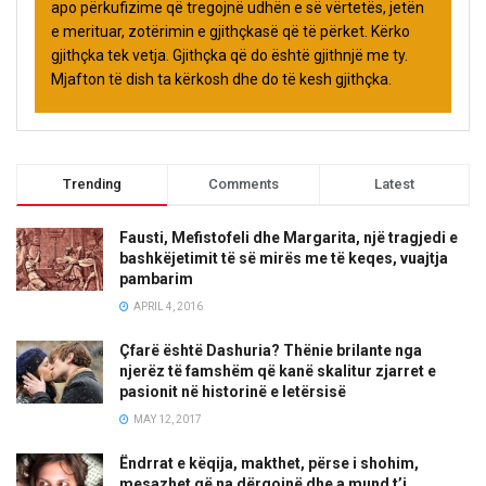
apo përkufizime që tregojnë udhën e së vërtetës, jetën
e merituar, zotërimin e gjithçkasë që të përket. Kërko
gjithçka tek vetja. Gjithçka që do është gjithnjë me ty.
Mjafton të dish ta kërkosh dhe do të kesh gjithçka.
Trending
Comments
Latest
Fausti, Mefistofeli dhe Margarita, një tragjedi e
bashkëjetimit të së mirës me të keqes, vuajtja
pambarim
APRIL 4, 2016
Çfarë është Dashuria? Thënie brilante nga
njerëz të famshëm që kanë skalitur zjarret e
pasionit në historinë e letërsisë
MAY 12, 2017
Ëndrrat e këqija, makthet, përse i shohim,
mesazhet që na dërgojnë dhe a mund t’i