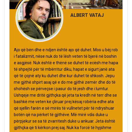
ALBERT VATAJ
Ajo që bën dhe e ndjen është ajo që duhet. Mos u bëj rob
i fatalizmit, nëse nuk do të lësh veten të bjerë në boshin
e asgjësë. Nuk është e thënë se duhet të ecësh me hapa
të shpejtë për të mbërritur diku, hapat e sigurt janë ata
që të çojnë aty ku duhet dhe kur duhet të shkosh. Jepu
me gjithë shpirt asaj që e do me gjithë zemër dhe do të
shohësh se përveçse i pasur do të jesh dhe i lumtur.
Ushqeje me dritë gjithçka që jeta ta kredh në terr dhe se
bashkë me veten ke çliruar prej kësaj robëria edhe ata
që sjellin farën e së mirës të vullnetet për të ndryshuar
botën që na përket të gjithëve. Më mirë vdis duke u
përpjekur se sa të zvarritesh duke u ankuar. Jeta është
gjithçka që ti kërkon prej saj. Nuk ka forcë të hyjshme