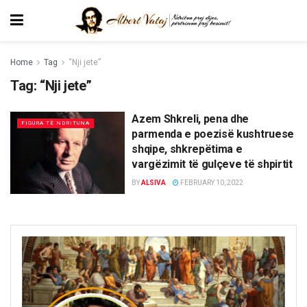
Home
Tag
“Nji jete”
Tag:
“Nji jete”
Azem Shkreli, pena dhe
FIGURA TË NDRITUNA
parmenda e poezisë kushtruese
shqipe, shkrepëtima e
vargëzimit të gulçeve të shpirtit
BY
ALSIVA
FEBRUARY 10, 2022