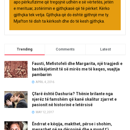
apo përkufizime që tregojnë udhën e së vërtetës, jetën
e merituar, zotërimin e gjithçkasë që të përket. Kërko
gjithçka tek vetja. Gjithçka që do është gjithnjë me ty.
Mjafton të dish ta kërkosh dhe do të kesh gjithçka.
Trending
Comments
Latest
Fausti, Mefistofeli dhe Margarita, një tragjedi e
bashkëjetimit të së mirës me të keqes, vuajtja
pambarim
APRIL 4, 2016
Çfarë është Dashuria? Thënie brilante nga
njerëz të famshëm që kanë skalitur zjarret e
pasionit në historinë e letërsisë
MAY 12, 2017
Ëndrrat e këqija, makthet, përse i shohim,
mesazhet që na dërgojnë dhe a mund t’i