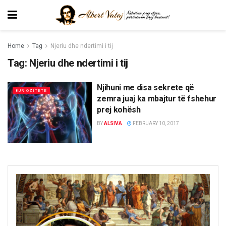
Home
Tag
Njeriu dhe ndertimi i tij
Tag:
Njeriu dhe ndertimi i tij
Njihuni me disa sekrete që
KURIOZITETE
zemra juaj ka mbajtur të fshehur
prej kohësh
BY
ALSIVA
FEBRUARY 10, 2017