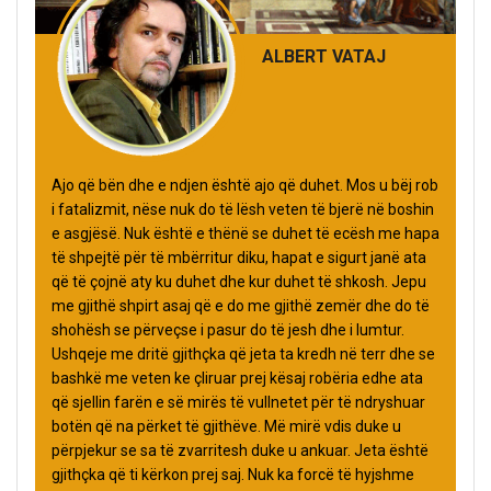
ALBERT VATAJ
Ajo që bën dhe e ndjen është ajo që duhet. Mos u bëj rob
i fatalizmit, nëse nuk do të lësh veten të bjerë në boshin
e asgjësë. Nuk është e thënë se duhet të ecësh me hapa
të shpejtë për të mbërritur diku, hapat e sigurt janë ata
që të çojnë aty ku duhet dhe kur duhet të shkosh. Jepu
me gjithë shpirt asaj që e do me gjithë zemër dhe do të
shohësh se përveçse i pasur do të jesh dhe i lumtur.
Ushqeje me dritë gjithçka që jeta ta kredh në terr dhe se
bashkë me veten ke çliruar prej kësaj robëria edhe ata
që sjellin farën e së mirës të vullnetet për të ndryshuar
botën që na përket të gjithëve. Më mirë vdis duke u
përpjekur se sa të zvarritesh duke u ankuar. Jeta është
gjithçka që ti kërkon prej saj. Nuk ka forcë të hyjshme