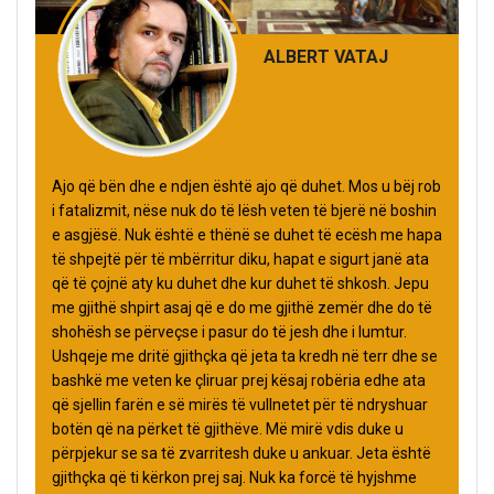
ALBERT VATAJ
Ajo që bën dhe e ndjen është ajo që duhet. Mos u bëj rob
i fatalizmit, nëse nuk do të lësh veten të bjerë në boshin
e asgjësë. Nuk është e thënë se duhet të ecësh me hapa
të shpejtë për të mbërritur diku, hapat e sigurt janë ata
që të çojnë aty ku duhet dhe kur duhet të shkosh. Jepu
me gjithë shpirt asaj që e do me gjithë zemër dhe do të
shohësh se përveçse i pasur do të jesh dhe i lumtur.
Ushqeje me dritë gjithçka që jeta ta kredh në terr dhe se
bashkë me veten ke çliruar prej kësaj robëria edhe ata
që sjellin farën e së mirës të vullnetet për të ndryshuar
botën që na përket të gjithëve. Më mirë vdis duke u
përpjekur se sa të zvarritesh duke u ankuar. Jeta është
gjithçka që ti kërkon prej saj. Nuk ka forcë të hyjshme