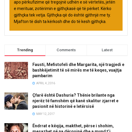
apo përkufizime që tregojnë udhën e së vërtetës, jetën
e merituar, zotërimin e gjithçkasë që të përket. Kërko
gjithçka tek vetja. Gjithçka që do është gjithnjë me ty.
Mjafton të dish ta kërkosh dhe do të kesh gjithçka.
Trending
Comments
Latest
Fausti, Mefistofeli dhe Margarita, një tragjedi e
bashkëjetimit të së mirës me të keqes, vuajtja
pambarim
APRIL 4, 2016
Çfarë është Dashuria? Thënie brilante nga
njerëz të famshëm që kanë skalitur zjarret e
pasionit në historinë e letërsisë
MAY 12, 2017
Ëndrrat e këqija, makthet, përse i shohim,
mesazhet që na dërgojnë dhe a mund t’i