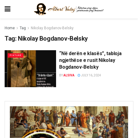
Home
Tag
Nikolay Bogdanov-Belsky
Tag:
Nikolay Bogdanov-Belsky
“Në derën e klasës”, tabloja
PIKTURË
ngjethëse e rusit Nikolay
Bogdanov-Belsky
BY
ALSIVA
JULY 16, 2024