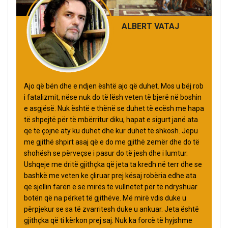
ALBERT VATAJ
Ajo që bën dhe e ndjen është ajo që duhet. Mos u bëj rob
i fatalizmit, nëse nuk do të lësh veten të bjerë në boshin
e asgjësë. Nuk është e thënë se duhet të ecësh me hapa
të shpejtë për të mbërritur diku, hapat e sigurt janë ata
që të çojnë aty ku duhet dhe kur duhet të shkosh. Jepu
me gjithë shpirt asaj që e do me gjithë zemër dhe do të
shohësh se përveçse i pasur do të jesh dhe i lumtur.
Ushqeje me dritë gjithçka që jeta ta kredh në terr dhe se
bashkë me veten ke çliruar prej kësaj robëria edhe ata
që sjellin farën e së mirës të vullnetet për të ndryshuar
botën që na përket të gjithëve. Më mirë vdis duke u
përpjekur se sa të zvarritesh duke u ankuar. Jeta është
gjithçka që ti kërkon prej saj. Nuk ka forcë të hyjshme