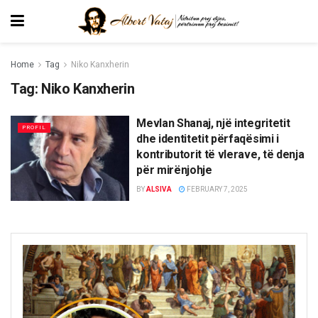
Home
Tag
Niko Kanxherin
Tag:
Niko Kanxherin
Mevlan Shanaj, një integritetit
PROFIL
dhe identitetit përfaqësimi i
kontributorit të vlerave, të denja
për mirënjohje
BY
ALSIVA
FEBRUARY 7, 2025