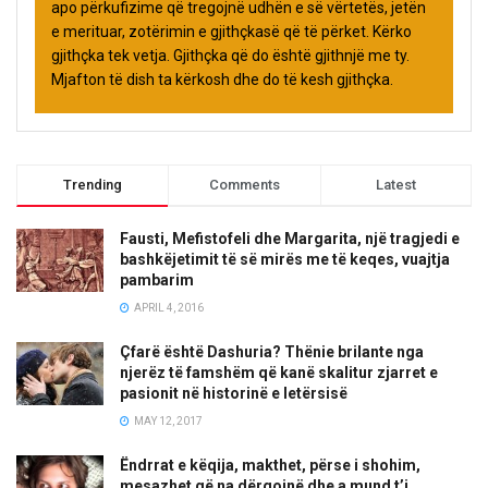
apo përkufizime që tregojnë udhën e së vërtetës, jetën
e merituar, zotërimin e gjithçkasë që të përket. Kërko
gjithçka tek vetja. Gjithçka që do është gjithnjë me ty.
Mjafton të dish ta kërkosh dhe do të kesh gjithçka.
Trending
Comments
Latest
Fausti, Mefistofeli dhe Margarita, një tragjedi e
bashkëjetimit të së mirës me të keqes, vuajtja
pambarim
APRIL 4, 2016
Çfarë është Dashuria? Thënie brilante nga
njerëz të famshëm që kanë skalitur zjarret e
pasionit në historinë e letërsisë
MAY 12, 2017
Ëndrrat e këqija, makthet, përse i shohim,
mesazhet që na dërgojnë dhe a mund t’i