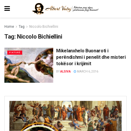
Home
Tag
Niccolo Bichiellini
Tag:
Niccolo Bichiellini
Mikelanxhelo Buonaroti i
PIKTURË
perëndishmi i penelit dhe misteri
tokësor i krijimit
BY
ALSIVA
MARCH 6, 2016