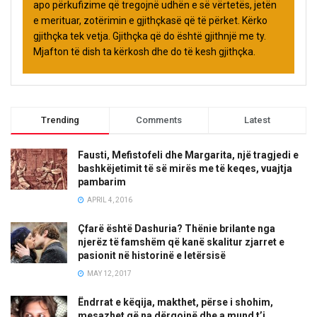
apo përkufizime që tregojnë udhën e së vërtetës, jetën
e merituar, zotërimin e gjithçkasë që të përket. Kërko
gjithçka tek vetja. Gjithçka që do është gjithnjë me ty.
Mjafton të dish ta kërkosh dhe do të kesh gjithçka.
Trending
Comments
Latest
Fausti, Mefistofeli dhe Margarita, një tragjedi e
bashkëjetimit të së mirës me të keqes, vuajtja
pambarim
APRIL 4, 2016
Çfarë është Dashuria? Thënie brilante nga
njerëz të famshëm që kanë skalitur zjarret e
pasionit në historinë e letërsisë
MAY 12, 2017
Ëndrrat e këqija, makthet, përse i shohim,
mesazhet që na dërgojnë dhe a mund t’i