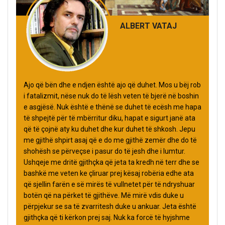
ALBERT VATAJ
Ajo që bën dhe e ndjen është ajo që duhet. Mos u bëj rob
i fatalizmit, nëse nuk do të lësh veten të bjerë në boshin
e asgjësë. Nuk është e thënë se duhet të ecësh me hapa
të shpejtë për të mbërritur diku, hapat e sigurt janë ata
që të çojnë aty ku duhet dhe kur duhet të shkosh. Jepu
me gjithë shpirt asaj që e do me gjithë zemër dhe do të
shohësh se përveçse i pasur do të jesh dhe i lumtur.
Ushqeje me dritë gjithçka që jeta ta kredh në terr dhe se
bashkë me veten ke çliruar prej kësaj robëria edhe ata
që sjellin farën e së mirës të vullnetet për të ndryshuar
botën që na përket të gjithëve. Më mirë vdis duke u
përpjekur se sa të zvarritesh duke u ankuar. Jeta është
gjithçka që ti kërkon prej saj. Nuk ka forcë të hyjshme