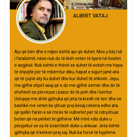
ALBERT VATAJ
Ajo që bën dhe e ndjen është ajo që duhet. Mos u bëj rob
i fatalizmit, nëse nuk do të lësh veten të bjerë në boshin
e asgjësë. Nuk është e thënë se duhet të ecësh me hapa
të shpejtë për të mbërritur diku, hapat e sigurt janë ata
që të çojnë aty ku duhet dhe kur duhet të shkosh. Jepu
me gjithë shpirt asaj që e do me gjithë zemër dhe do të
shohësh se përveçse i pasur do të jesh dhe i lumtur.
Ushqeje me dritë gjithçka që jeta ta kredh në terr dhe se
bashkë me veten ke çliruar prej kësaj robëria edhe ata
që sjellin farën e së mirës të vullnetet për të ndryshuar
botën që na përket të gjithëve. Më mirë vdis duke u
përpjekur se sa të zvarritesh duke u ankuar. Jeta është
gjithçka që ti kërkon prej saj. Nuk ka forcë të hyjshme