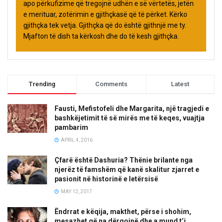
apo përkufizime që tregojnë udhën e së vërtetës, jetën
e merituar, zotërimin e gjithçkasë që të përket. Kërko
gjithçka tek vetja. Gjithçka që do është gjithnjë me ty.
Mjafton të dish ta kërkosh dhe do të kesh gjithçka.
Trending
Comments
Latest
Fausti, Mefistofeli dhe Margarita, një tragjedi e
bashkëjetimit të së mirës me të keqes, vuajtja
pambarim
APRIL 4, 2016
Çfarë është Dashuria? Thënie brilante nga
njerëz të famshëm që kanë skalitur zjarret e
pasionit në historinë e letërsisë
MAY 12, 2017
Ëndrrat e këqija, makthet, përse i shohim,
mesazhet që na dërgojnë dhe a mund t’i