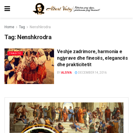
Home
Tag
Nenshkrodra
Tag:
Nenshkrodra
Veshje zadrimore, harmonia e
TRADITË
ngjyrave dhe finesës, elegancës
dhe prakticitetit
BY
ALSIVA
DECEMBER 14, 2016