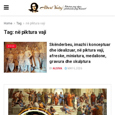
Home
Tag
në piktura vaji
Tag:
në piktura vaji
Skënderbeu, imazhi i konceptuar
ESSE
dhe idealizuar, në piktura vaji,
afreske, miniatura, medalione,
gravura dhe skulptura
BY
ALSIVA
MAY 6, 2026