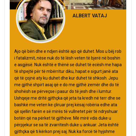
ALBERT VATAJ
Ajo që bën dhe e ndjen është ajo që duhet. Mos u bëj rob
i fatalizmit, nëse nuk do të lësh veten të bjerë në boshin
e asgjësë. Nuk është e thënë se duhet të ecësh me hapa
të shpejtë për të mbërritur diku, hapat e sigurt janë ata
që të çojnë aty ku duhet dhe kur duhet të shkosh. Jepu
me gjithë shpirt asaj që e do me gjithë zemër dhe do të
shohësh se përveçse i pasur do të jesh dhe i lumtur.
Ushqeje me dritë gjithçka që jeta ta kredh në terr dhe se
bashkë me veten ke çliruar prej kësaj robëria edhe ata
që sjellin farën e së mirës të vullnetet për të ndryshuar
botën që na përket të gjithëve. Më mirë vdis duke u
përpjekur se sa të zvarritesh duke u ankuar. Jeta është
gjithçka që ti kërkon prej saj. Nuk ka forcë të hyjshme