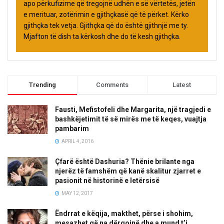
apo përkufizime që tregojnë udhën e së vërtetës, jetën
e merituar, zotërimin e gjithçkasë që të përket. Kërko
gjithçka tek vetja. Gjithçka që do është gjithnjë me ty.
Mjafton të dish ta kërkosh dhe do të kesh gjithçka.
Trending
Comments
Latest
Fausti, Mefistofeli dhe Margarita, një tragjedi e
bashkëjetimit të së mirës me të keqes, vuajtja
pambarim
APRIL 4, 2016
Çfarë është Dashuria? Thënie brilante nga
njerëz të famshëm që kanë skalitur zjarret e
pasionit në historinë e letërsisë
MAY 12, 2017
Ëndrrat e këqija, makthet, përse i shohim,
mesazhet që na dërgojnë dhe a mund t’i