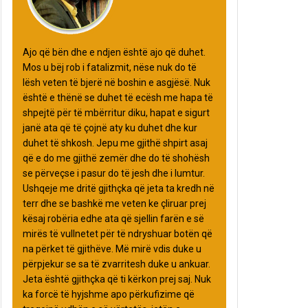
Ajo që bën dhe e ndjen është ajo që duhet.
Mos u bëj rob i fatalizmit, nëse nuk do të
lësh veten të bjerë në boshin e asgjësë. Nuk
është e thënë se duhet të ecësh me hapa të
shpejtë për të mbërritur diku, hapat e sigurt
janë ata që të çojnë aty ku duhet dhe kur
duhet të shkosh. Jepu me gjithë shpirt asaj
që e do me gjithë zemër dhe do të shohësh
se përveçse i pasur do të jesh dhe i lumtur.
Ushqeje me dritë gjithçka që jeta ta kredh në
terr dhe se bashkë me veten ke çliruar prej
kësaj robëria edhe ata që sjellin farën e së
mirës të vullnetet për të ndryshuar botën që
na përket të gjithëve. Më mirë vdis duke u
përpjekur se sa të zvarritesh duke u ankuar.
Jeta është gjithçka që ti kërkon prej saj. Nuk
ka forcë të hyjshme apo përkufizime që