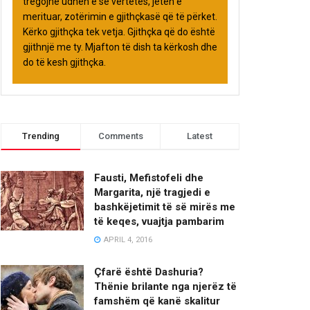
tregojnë udhën e së vërtetës, jetën e
merituar, zotërimin e gjithçkasë që të përket.
Kërko gjithçka tek vetja. Gjithçka që do është
gjithnjë me ty. Mjafton të dish ta kërkosh dhe
do të kesh gjithçka.
Trending
Comments
Latest
Fausti, Mefistofeli dhe
Margarita, një tragjedi e
bashkëjetimit të së mirës me
të keqes, vuajtja pambarim
APRIL 4, 2016
Çfarë është Dashuria?
Thënie brilante nga njerëz të
famshëm që kanë skalitur