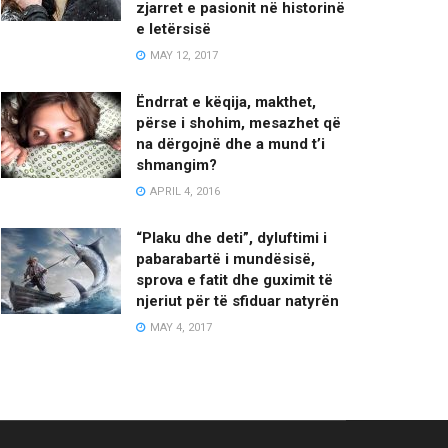
zjarret e pasionit në historinë
e letërsisë
MAY 12, 2017
Ëndrrat e këqija, makthet,
përse i shohim, mesazhet që
na dërgojnë dhe a mund t’i
shmangim?
APRIL 4, 2016
“Plaku dhe deti”, dyluftimi i
pabarabartë i mundësisë,
sprova e fatit dhe guximit të
njeriut për të sfiduar natyrën
MAY 4, 2017