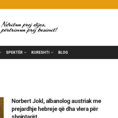
SPEKTËR
KURESHTI
BLOG
Norbert Jokl, albanolog austriak me
prejardhje hebreje që dha vlera për
shqiptarët