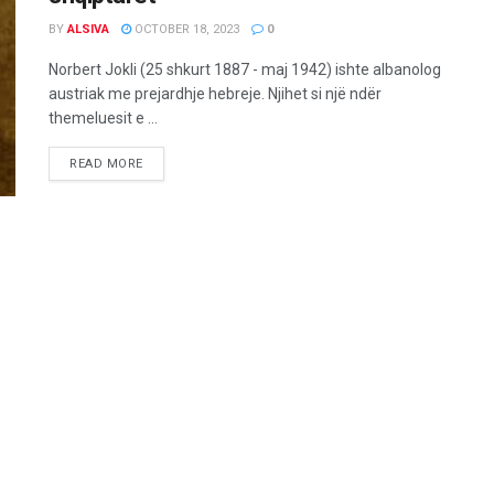
BY
ALSIVA
OCTOBER 18, 2023
0
Norbert Jokli (25 shkurt 1887 - maj 1942) ishte albanolog
austriak me prejardhje hebreje. Njihet si një ndër
themeluesit e ...
READ MORE