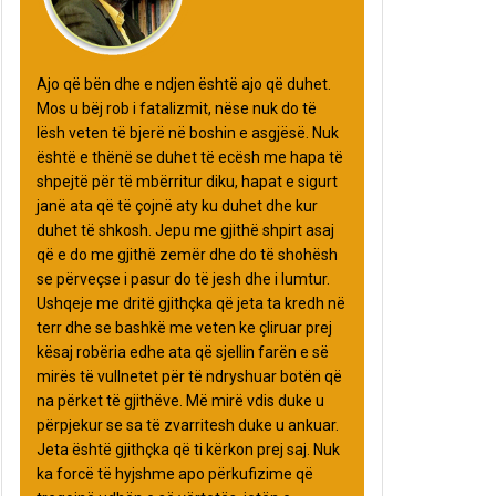
Ajo që bën dhe e ndjen është ajo që duhet.
Mos u bëj rob i fatalizmit, nëse nuk do të
lësh veten të bjerë në boshin e asgjësë. Nuk
është e thënë se duhet të ecësh me hapa të
shpejtë për të mbërritur diku, hapat e sigurt
janë ata që të çojnë aty ku duhet dhe kur
duhet të shkosh. Jepu me gjithë shpirt asaj
që e do me gjithë zemër dhe do të shohësh
se përveçse i pasur do të jesh dhe i lumtur.
Ushqeje me dritë gjithçka që jeta ta kredh në
terr dhe se bashkë me veten ke çliruar prej
kësaj robëria edhe ata që sjellin farën e së
mirës të vullnetet për të ndryshuar botën që
na përket të gjithëve. Më mirë vdis duke u
përpjekur se sa të zvarritesh duke u ankuar.
Jeta është gjithçka që ti kërkon prej saj. Nuk
ka forcë të hyjshme apo përkufizime që