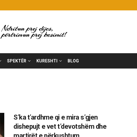
SPEKTËR
KURESHTI
BLOG
S’ka t’ardhme qi e mira s’gjen
dishepujt e vet t’devotshëm dhe
martirët e përkushtum