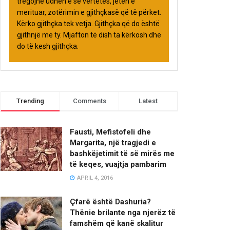
tregojnë udhën e së vërtetës, jetën e
merituar, zotërimin e gjithçkasë që të përket.
Kërko gjithçka tek vetja. Gjithçka që do është
gjithnjë me ty. Mjafton të dish ta kërkosh dhe
do të kesh gjithçka.
Trending
Comments
Latest
Fausti, Mefistofeli dhe
Margarita, një tragjedi e
bashkëjetimit të së mirës me
të keqes, vuajtja pambarim
APRIL 4, 2016
Çfarë është Dashuria?
Thënie brilante nga njerëz të
famshëm që kanë skalitur