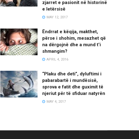
zjarret e pasionit në historinë
e letërsisë
MAY 12, 2017
Ëndrrat e këqija, makthet,
përse i shohim, mesazhet që
na dërgojnë dhe a mund t’i
shmangim?
APRIL 4, 2016
“Plaku dhe deti”, dyluftimi i
pabarabartë i mundësisë,
sprova e fatit dhe guximit të
njeriut për të sfiduar natyrën
MAY 4, 2017