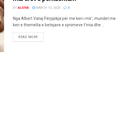
BY
ALSIVA
MARCH 10, 2020
0
Nga Albert Vataj Përpjekja për me ken i mir', mundet me
ken e themelta e betejave e synimeve t'mia dhe ...
READ MORE