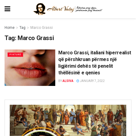
Home
Tag
Marco Grassi
Tag:
Marco Grassi
Marco Grassi, italiani hiperrealist
PIKTURË
që përshkruan përmes një
ligjërimi dehës të penelit
thëllësinë e qenies
BY
ALSIVA
JANUARY 7, 2022