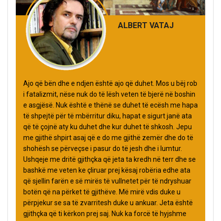
ALBERT VATAJ
Ajo që bën dhe e ndjen është ajo që duhet. Mos u bëj rob
i fatalizmit, nëse nuk do të lësh veten të bjerë në boshin
e asgjësë. Nuk është e thënë se duhet të ecësh me hapa
të shpejtë për të mbërritur diku, hapat e sigurt janë ata
që të çojnë aty ku duhet dhe kur duhet të shkosh. Jepu
me gjithë shpirt asaj që e do me gjithë zemër dhe do të
shohësh se përveçse i pasur do të jesh dhe i lumtur.
Ushqeje me dritë gjithçka që jeta ta kredh në terr dhe se
bashkë me veten ke çliruar prej kësaj robëria edhe ata
që sjellin farën e së mirës të vullnetet për të ndryshuar
botën që na përket të gjithëve. Më mirë vdis duke u
përpjekur se sa të zvarritesh duke u ankuar. Jeta është
gjithçka që ti kërkon prej saj. Nuk ka forcë të hyjshme