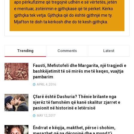
apo përkufizime që tregojnë udhën e së vërtetës, jetën
e merituar, zotërimin e gjithçkasë që të përket. Kërko
gjithçka tek vetja. Gjithçka që do është gjithnjë me ty.
Mjafton të dish ta kërkosh dhe do të kesh gjithçka.
Trending
Comments
Latest
Fausti, Mefistofeli dhe Margarita, një tragjedi e
bashkëjetimit të së mirës me të keqes, vuajtja
pambarim
APRIL 4, 2016
Çfarë është Dashuria? Thënie brilante nga
njerëz të famshëm që kanë skalitur zjarret e
pasionit në historinë e letërsisë
MAY 12, 2017
Ëndrrat e këqija, makthet, përse i shohim,
mesazhet që na dërgojnë dhe a mund t’i