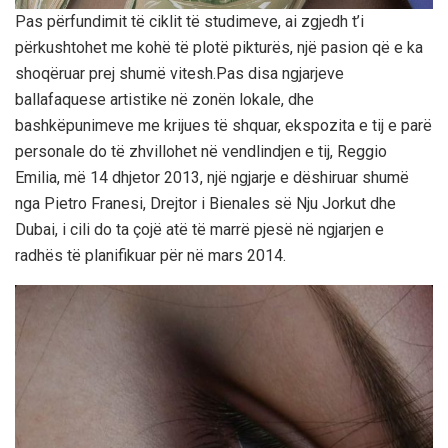
Pas përfundimit të ciklit të studimeve, ai zgjedh t’i
përkushtohet me kohë të plotë pikturës, një pasion që e ka
shoqëruar prej shumë vitesh.Pas disa ngjarjeve
ballafaquese artistike në zonën lokale, dhe
bashkëpunimeve me krijues të shquar, ekspozita e tij e parë
personale do të zhvillohet në vendlindjen e tij, Reggio
Emilia, më 14 dhjetor 2013, një ngjarje e dëshiruar shumë
nga Pietro Franesi, Drejtor i Bienales së Nju Jorkut dhe
Dubai, i cili do ta çojë atë të marrë pjesë në ngjarjen e
radhës të planifikuar për në mars 2014.