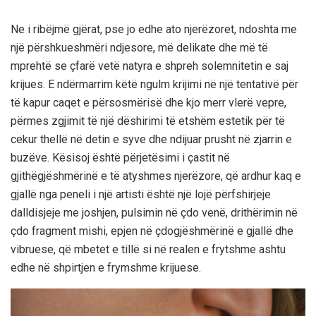
Ne i ribëjmë gjërat, pse jo edhe ato njerëzoret, ndoshta me
një përshkueshmëri ndjesore, më delikate dhe më të
mprehtë se çfarë vetë natyra e shpreh solemnitetin e saj
krijues. E ndërmarrim këtë ngulm krijimi në një tentativë për
të kapur caqet e përsosmërisë dhe kjo merr vlerë vepre,
përmes zgjimit të një dëshirimi të etshëm estetik për të
cekur thellë në detin e syve dhe ndijuar prusht në zjarrin e
buzëve. Kësisoj është përjetësimi i çastit në
gjithëgjëshmërinë e të atyshmes njerëzore, që ardhur kaq e
gjallë nga peneli i një artisti është një lojë përfshirjeje
dalldisjeje me joshjen, pulsimin në çdo venë, drithërimin në
çdo fragment mishi, epjen në çdogjëshmërinë e gjallë dhe
vibruese, që mbetet e tillë si në realen e frytshme ashtu
edhe në shpirtjen e frymshme krijuese.