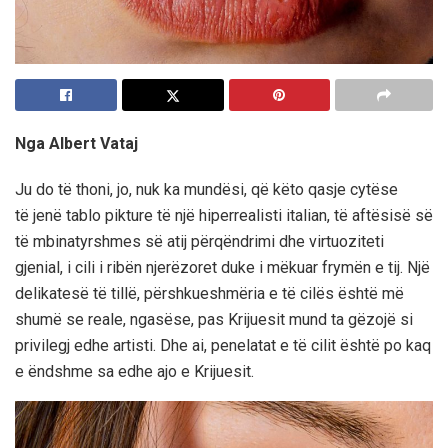
Nga Albert Vataj
Ju do të thoni, jo, nuk ka mundësi, që këto qasje cytëse
të jenë tablo pikture të një hiperrealisti italian, të aftësisë së
të mbinatyrshmes së atij përqëndrimi dhe virtuoziteti
gjenial, i cili i ribën njerëzoret duke i mëkuar frymën e tij. Një
delikatesë të tillë, përshkueshmëria e të cilës është më
shumë se reale, ngasëse, pas Krijuesit mund ta gëzojë si
privilegj edhe artisti. Dhe ai, penelatat e të cilit është po kaq
e ëndshme sa edhe ajo e Krijuesit.