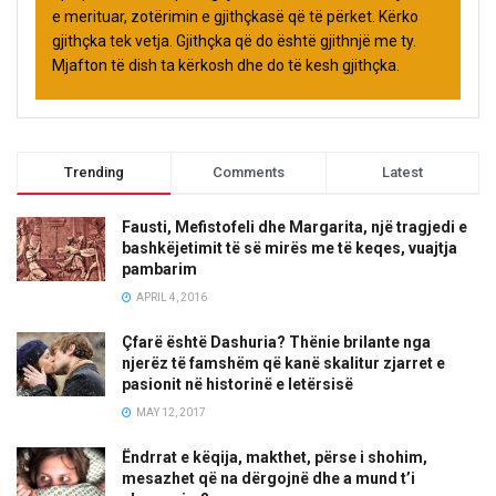
e merituar, zotërimin e gjithçkasë që të përket. Kërko
gjithçka tek vetja. Gjithçka që do është gjithnjë me ty.
Mjafton të dish ta kërkosh dhe do të kesh gjithçka.
Trending
Comments
Latest
Fausti, Mefistofeli dhe Margarita, një tragjedi e
bashkëjetimit të së mirës me të keqes, vuajtja
pambarim
APRIL 4, 2016
Çfarë është Dashuria? Thënie brilante nga
njerëz të famshëm që kanë skalitur zjarret e
pasionit në historinë e letërsisë
MAY 12, 2017
Ëndrrat e këqija, makthet, përse i shohim,
mesazhet që na dërgojnë dhe a mund t’i