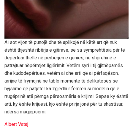
Ai sot vijon të punojë dhe të aplikojë në këtë art që nuk
është thjeshtë ribërja e gjërave, se sa symprehtësia për të
depërtuar thellë në përbërjen e qenies, në shprehinë e
patrajtuar nëpërmjet ligjërimit. Vetëm syri i tij gjithëpamës
dhe kudodepërtues, vetëm ai dhe arti që ai përfaqëson,
arrijnë të frymojnë në tablo momente të delikatesës së
hyjshme që patjetër ka zgjedhur femrën si modelin që e
rrugëprinë atë përnga përsosmëria e krijimi. Sepse ky është
arti, ky është krijuesi, kjo është prirja jonë për tu shastisur,
ndërsa magjepsemi.
Albert Vataj