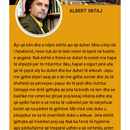
ALBERT VATAJ
Ajo që bën dhe e ndjen është ajo që duhet. Mos u bëj rob
i fatalizmit, nëse nuk do të lësh veten të bjerë në boshin
e asgjësë. Nuk është e thënë se duhet të ecësh me hapa
të shpejtë për të mbërritur diku, hapat e sigurt janë ata
që të çojnë aty ku duhet dhe kur duhet të shkosh. Jepu
me gjithë shpirt asaj që e do me gjithë zemër dhe do të
shohësh se përveçse i pasur do të jesh dhe i lumtur.
Ushqeje me dritë gjithçka që jeta ta kredh në terr dhe se
bashkë me veten ke çliruar prej kësaj robëria edhe ata
që sjellin farën e së mirës të vullnetet për të ndryshuar
botën që na përket të gjithëve. Më mirë vdis duke u
përpjekur se sa të zvarritesh duke u ankuar. Jeta është
gjithçka që ti kërkon prej saj. Nuk ka forcë të hyjshme
apo përkufizime që tregojnë udhën e së vërtetës, jetën