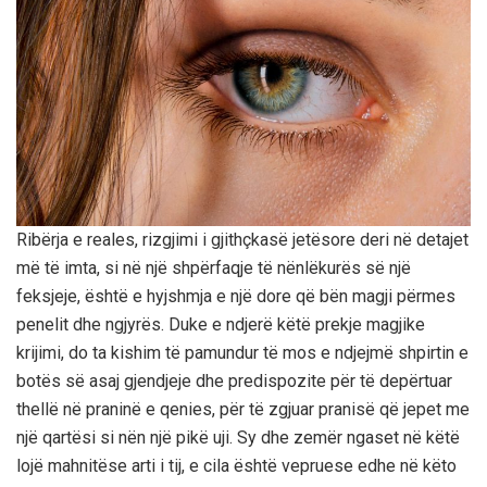
Ribërja e reales, rizgjimi i gjithçkasë jetësore deri në detajet
më të imta, si në një shpërfaqje të nënlëkurës së një
feksjeje, është e hyjshmja e një dore që bën magji përmes
penelit dhe ngjyrës. Duke e ndjerë këtë prekje magjike
krijimi, do ta kishim të pamundur të mos e ndjejmë shpirtin e
botës së asaj gjendjeje dhe predispozite për të depërtuar
thellë në praninë e qenies, për të zgjuar pranisë që jepet me
një qartësi si nën një pikë uji. Sy dhe zemër ngaset në këtë
lojë mahnitëse arti i tij, e cila është vepruese edhe në këto