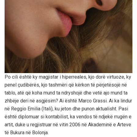
Po cili është ky magjistar i hiperreales, kjo dorë virtuoze, ky
penel çudibërës, kjo tashmëri që kërkon të përjetësojë në
tablo, atë që koha mund ta ndryshojë dhe vetë ajo mund ta
zhbëje deri në asgjësim? Ai është Marco Grassi. Ai ka lindur
në Reggio Emilia (Itali), ku jeton dhe punon aktualisht. Pasi
është diplomuar si kontabilist, ka vendos të ndjekë rrugën e
artit, duke u regjistruar në vitin 2006 në Akademinë e Arteve
të Bukura në Bolonja.