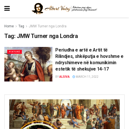
Home
Tag
JMW Turner nga Londra
Tag:
JMW Turner nga Londra
Periudha e artë e Artit të
PIKTURË
Rilindjes, shkëputja e hovshme e
ndryshimeve në komunikimin
estetik të shekujve 14-17
BY
ALSIVA
MARCH 11, 2022