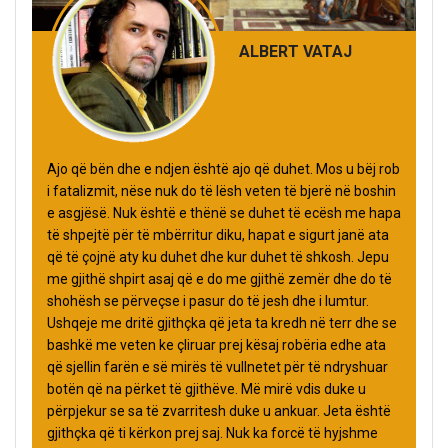
ALBERT VATAJ
Ajo që bën dhe e ndjen është ajo që duhet. Mos u bëj rob
i fatalizmit, nëse nuk do të lësh veten të bjerë në boshin
e asgjësë. Nuk është e thënë se duhet të ecësh me hapa
të shpejtë për të mbërritur diku, hapat e sigurt janë ata
që të çojnë aty ku duhet dhe kur duhet të shkosh. Jepu
me gjithë shpirt asaj që e do me gjithë zemër dhe do të
shohësh se përveçse i pasur do të jesh dhe i lumtur.
Ushqeje me dritë gjithçka që jeta ta kredh në terr dhe se
bashkë me veten ke çliruar prej kësaj robëria edhe ata
që sjellin farën e së mirës të vullnetet për të ndryshuar
botën që na përket të gjithëve. Më mirë vdis duke u
përpjekur se sa të zvarritesh duke u ankuar. Jeta është
gjithçka që ti kërkon prej saj. Nuk ka forcë të hyjshme