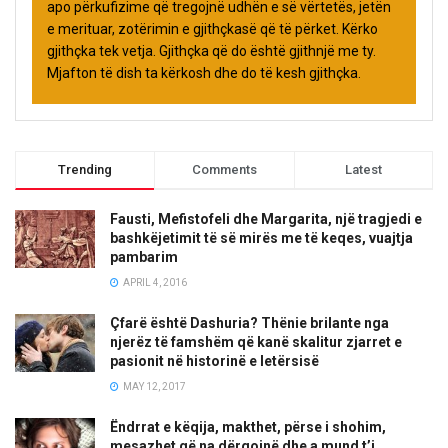
apo përkufizime që tregojnë udhën e së vërtetës, jetën
e merituar, zotërimin e gjithçkasë që të përket. Kërko
gjithçka tek vetja. Gjithçka që do është gjithnjë me ty.
Mjafton të dish ta kërkosh dhe do të kesh gjithçka.
Trending
Comments
Latest
Fausti, Mefistofeli dhe Margarita, një tragjedi e
bashkëjetimit të së mirës me të keqes, vuajtja
pambarim
APRIL 4, 2016
Çfarë është Dashuria? Thënie brilante nga
njerëz të famshëm që kanë skalitur zjarret e
pasionit në historinë e letërsisë
MAY 12, 2017
Ëndrrat e këqija, makthet, përse i shohim,
mesazhet që na dërgojnë dhe a mund t’i