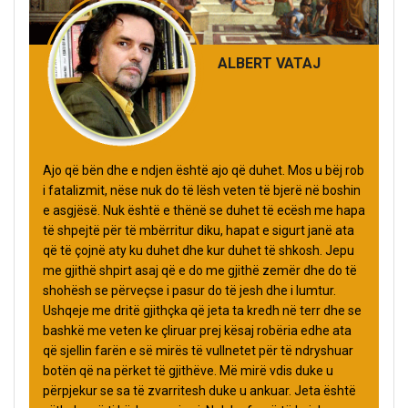
ALBERT VATAJ
Ajo që bën dhe e ndjen është ajo që duhet. Mos u bëj rob
i fatalizmit, nëse nuk do të lësh veten të bjerë në boshin
e asgjësë. Nuk është e thënë se duhet të ecësh me hapa
të shpejtë për të mbërritur diku, hapat e sigurt janë ata
që të çojnë aty ku duhet dhe kur duhet të shkosh. Jepu
me gjithë shpirt asaj që e do me gjithë zemër dhe do të
shohësh se përveçse i pasur do të jesh dhe i lumtur.
Ushqeje me dritë gjithçka që jeta ta kredh në terr dhe se
bashkë me veten ke çliruar prej kësaj robëria edhe ata
që sjellin farën e së mirës të vullnetet për të ndryshuar
botën që na përket të gjithëve. Më mirë vdis duke u
përpjekur se sa të zvarritesh duke u ankuar. Jeta është