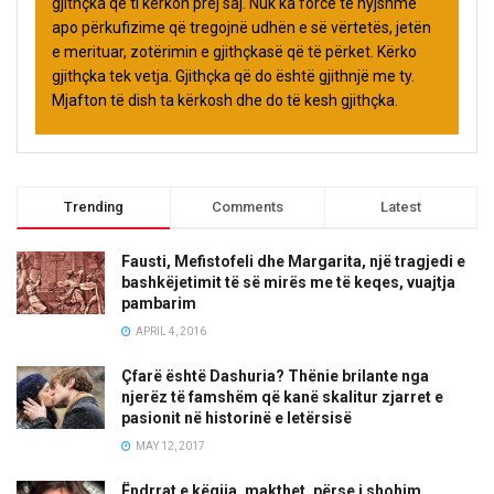
gjithçka që ti kërkon prej saj. Nuk ka forcë të hyjshme
apo përkufizime që tregojnë udhën e së vërtetës, jetën
e merituar, zotërimin e gjithçkasë që të përket. Kërko
gjithçka tek vetja. Gjithçka që do është gjithnjë me ty.
Mjafton të dish ta kërkosh dhe do të kesh gjithçka.
Trending
Comments
Latest
Fausti, Mefistofeli dhe Margarita, një tragjedi e
bashkëjetimit të së mirës me të keqes, vuajtja
pambarim
APRIL 4, 2016
Çfarë është Dashuria? Thënie brilante nga
njerëz të famshëm që kanë skalitur zjarret e
pasionit në historinë e letërsisë
MAY 12, 2017
Ëndrrat e këqija, makthet, përse i shohim,