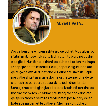
ALBERT VATAJ
Ajo që bën dhe e ndjen është ajo që duhet. Mos u bëj rob
i fatalizmit, nëse nuk do të lësh veten të bjerë në boshin
e asgjësë. Nuk është e thënë se duhet të ecësh me hapa
të shpejtë për të mbërritur diku, hapat e sigurt janë ata
që të çojnë aty ku duhet dhe kur duhet të shkosh. Jepu
me gjithë shpirt asaj që e do me gjithë zemër dhe do të
shohësh se përveçse i pasur do të jesh dhe i lumtur.
Ushqeje me dritë gjithçka që jeta ta kredh në terr dhe se
bashkë me veten ke çliruar prej kësaj robëria edhe ata
që sjellin farën e së mirës të vullnetet për të ndryshuar
botën që na përket të gjithëve. Më mirë vdis duke u