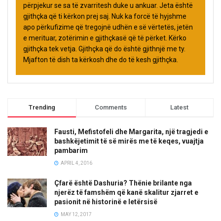
përpjekur se sa të zvarritesh duke u ankuar. Jeta është
gjithçka që ti kërkon prej saj. Nuk ka forcë të hyjshme
apo përkufizime që tregojnë udhën e së vërtetës, jetën
e merituar, zotërimin e gjithçkasë që të përket. Kërko
gjithçka tek vetja. Gjithçka që do është gjithnjë me ty.
Mjafton të dish ta kërkosh dhe do të kesh gjithçka.
Trending
Comments
Latest
Fausti, Mefistofeli dhe Margarita, një tragjedi e
bashkëjetimit të së mirës me të keqes, vuajtja
pambarim
APRIL 4, 2016
Çfarë është Dashuria? Thënie brilante nga
njerëz të famshëm që kanë skalitur zjarret e
pasionit në historinë e letërsisë
MAY 12, 2017