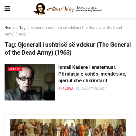
Home
Tag
Gjenerali i ushtrisë së vdekur (The General of the Dead
Army) (1963)
Tag:
Gjenerali i ushtrisë së vdekur (The General
of the Dead Army) (1963)
Ismail Kadare i anatemuar.
AUTORË
Përplasja e kohës, mendësive,
njeriut dhe shkrimtarit
BY
ALSIVA
JANUARY 28, 2021