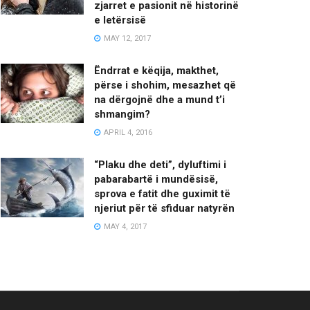
zjarret e pasionit në historinë
e letërsisë
MAY 12, 2017
Ëndrrat e këqija, makthet,
përse i shohim, mesazhet që
na dërgojnë dhe a mund t’i
shmangim?
APRIL 4, 2016
“Plaku dhe deti”, dyluftimi i
pabarabartë i mundësisë,
sprova e fatit dhe guximit të
njeriut për të sfiduar natyrën
MAY 4, 2017