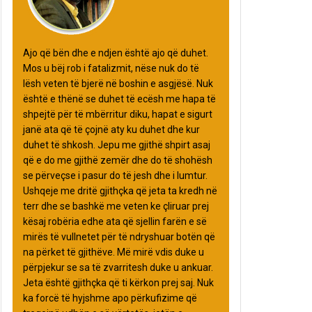
Ajo që bën dhe e ndjen është ajo që duhet.
Mos u bëj rob i fatalizmit, nëse nuk do të
lësh veten të bjerë në boshin e asgjësë. Nuk
është e thënë se duhet të ecësh me hapa të
shpejtë për të mbërritur diku, hapat e sigurt
janë ata që të çojnë aty ku duhet dhe kur
duhet të shkosh. Jepu me gjithë shpirt asaj
që e do me gjithë zemër dhe do të shohësh
se përveçse i pasur do të jesh dhe i lumtur.
Ushqeje me dritë gjithçka që jeta ta kredh në
terr dhe se bashkë me veten ke çliruar prej
kësaj robëria edhe ata që sjellin farën e së
mirës të vullnetet për të ndryshuar botën që
na përket të gjithëve. Më mirë vdis duke u
përpjekur se sa të zvarritesh duke u ankuar.
Jeta është gjithçka që ti kërkon prej saj. Nuk
ka forcë të hyjshme apo përkufizime që