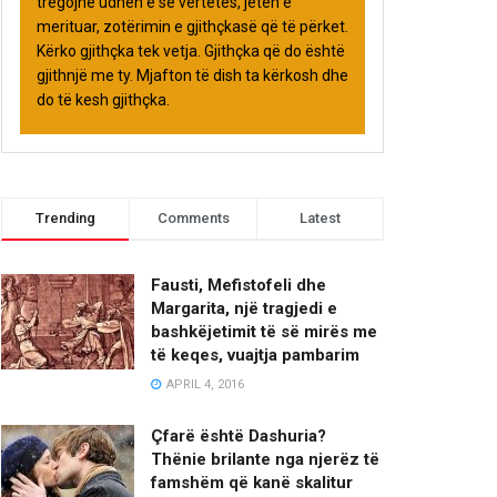
tregojnë udhën e së vërtetës, jetën e
merituar, zotërimin e gjithçkasë që të përket.
Kërko gjithçka tek vetja. Gjithçka që do është
gjithnjë me ty. Mjafton të dish ta kërkosh dhe
do të kesh gjithçka.
Trending
Comments
Latest
Fausti, Mefistofeli dhe
Margarita, një tragjedi e
bashkëjetimit të së mirës me
të keqes, vuajtja pambarim
APRIL 4, 2016
Çfarë është Dashuria?
Thënie brilante nga njerëz të
famshëm që kanë skalitur