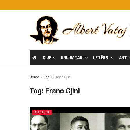
DIJE
KRIJIMTARI
LETËRSI
ART
Home
Tag
Frano Gjini
Tag:
Frano Gjini
KUJTESË