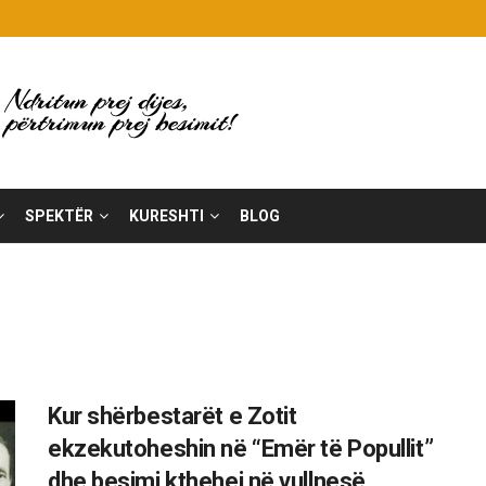
SPEKTËR
KURESHTI
BLOG
Kur shërbestarët e Zotit
ekzekutoheshin në “Emër të Popullit”
dhe besimi kthehej në vullnesë