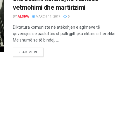
vetmohimi dhe martirizimi
BY
ALSIVA
MARCH 11, 2017
0
Diktatura komuniste në atëkohjen e agimeve të
qeverisjes së pasluftës shpalli gjithçka elitare si heretike.
Më shumë se të bindej, ...
READ MORE