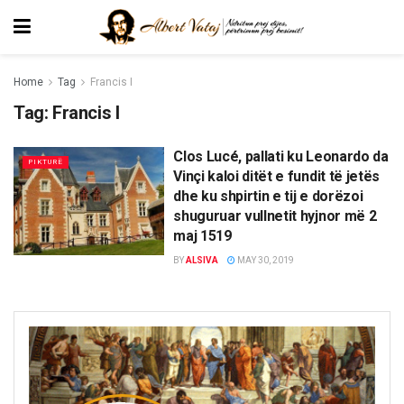
Home
Tag
Francis I
Tag:
Francis I
Clos Lucé, pallati ku Leonardo da
PIKTURË
Vinçi kaloi ditët e fundit të jetës
dhe ku shpirtin e tij e dorëzoi
shuguruar vullnetit hyjnor më 2
maj 1519
BY
ALSIVA
MAY 30, 2019