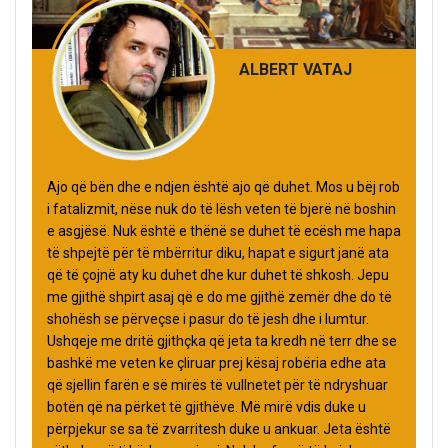
ALBERT VATAJ
Ajo që bën dhe e ndjen është ajo që duhet. Mos u bëj rob
i fatalizmit, nëse nuk do të lësh veten të bjerë në boshin
e asgjësë. Nuk është e thënë se duhet të ecësh me hapa
të shpejtë për të mbërritur diku, hapat e sigurt janë ata
që të çojnë aty ku duhet dhe kur duhet të shkosh. Jepu
me gjithë shpirt asaj që e do me gjithë zemër dhe do të
shohësh se përveçse i pasur do të jesh dhe i lumtur.
Ushqeje me dritë gjithçka që jeta ta kredh në terr dhe se
bashkë me veten ke çliruar prej kësaj robëria edhe ata
që sjellin farën e së mirës të vullnetet për të ndryshuar
botën që na përket të gjithëve. Më mirë vdis duke u
përpjekur se sa të zvarritesh duke u ankuar. Jeta është