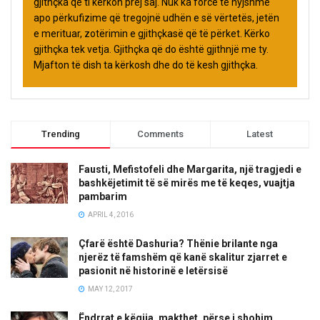
gjithçka që ti kërkon prej saj. Nuk ka forcë të hyjshme
apo përkufizime që tregojnë udhën e së vërtetës, jetën
e merituar, zotërimin e gjithçkasë që të përket. Kërko
gjithçka tek vetja. Gjithçka që do është gjithnjë me ty.
Mjafton të dish ta kërkosh dhe do të kesh gjithçka.
Trending
Comments
Latest
Fausti, Mefistofeli dhe Margarita, një tragjedi e
bashkëjetimit të së mirës me të keqes, vuajtja
pambarim
APRIL 4, 2016
Çfarë është Dashuria? Thënie brilante nga
njerëz të famshëm që kanë skalitur zjarret e
pasionit në historinë e letërsisë
MAY 12, 2017
Ëndrrat e këqija, makthet, përse i shohim,