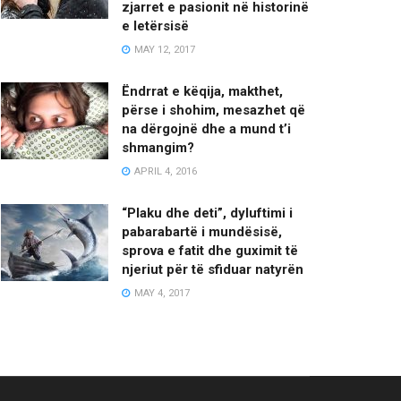
zjarret e pasionit në historinë
e letërsisë
MAY 12, 2017
Ëndrrat e këqija, makthet,
përse i shohim, mesazhet që
na dërgojnë dhe a mund t’i
shmangim?
APRIL 4, 2016
“Plaku dhe deti”, dyluftimi i
pabarabartë i mundësisë,
sprova e fatit dhe guximit të
njeriut për të sfiduar natyrën
MAY 4, 2017