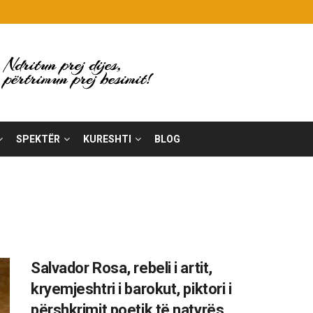
SPEKTËR
KURESHTI
BLOG
Salvador Rosa, rebeli i artit,
kryemjeshtri i barokut, piktori i
përshkrimit poetik të natyrës