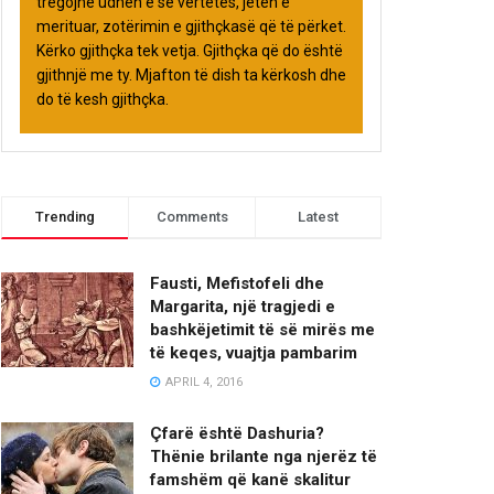
tregojnë udhën e së vërtetës, jetën e
merituar, zotërimin e gjithçkasë që të përket.
Kërko gjithçka tek vetja. Gjithçka që do është
gjithnjë me ty. Mjafton të dish ta kërkosh dhe
do të kesh gjithçka.
Trending
Comments
Latest
Fausti, Mefistofeli dhe
Margarita, një tragjedi e
bashkëjetimit të së mirës me
të keqes, vuajtja pambarim
APRIL 4, 2016
Çfarë është Dashuria?
Thënie brilante nga njerëz të
famshëm që kanë skalitur