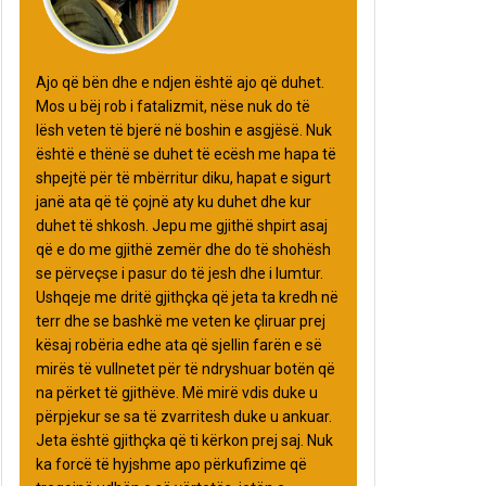
Ajo që bën dhe e ndjen është ajo që duhet.
Mos u bëj rob i fatalizmit, nëse nuk do të
lësh veten të bjerë në boshin e asgjësë. Nuk
është e thënë se duhet të ecësh me hapa të
shpejtë për të mbërritur diku, hapat e sigurt
janë ata që të çojnë aty ku duhet dhe kur
duhet të shkosh. Jepu me gjithë shpirt asaj
që e do me gjithë zemër dhe do të shohësh
se përveçse i pasur do të jesh dhe i lumtur.
Ushqeje me dritë gjithçka që jeta ta kredh në
terr dhe se bashkë me veten ke çliruar prej
kësaj robëria edhe ata që sjellin farën e së
mirës të vullnetet për të ndryshuar botën që
na përket të gjithëve. Më mirë vdis duke u
përpjekur se sa të zvarritesh duke u ankuar.
Jeta është gjithçka që ti kërkon prej saj. Nuk
ka forcë të hyjshme apo përkufizime që