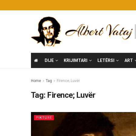
DIJE
KRIJIMTARI
LETËRSI
ART
Home
Tag
Firence; Luvër
Tag:
Firence; Luvër
PIKTURË