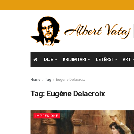
DIJE
KRIJIMTARI
LETËRSI
ART
Home
Tag
Eugène Delacroix
Tag:
Eugène Delacroix
IMPRESIONE