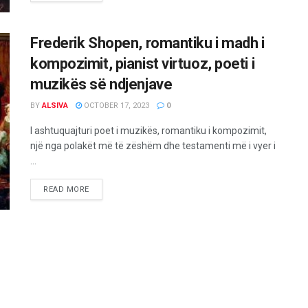
Frederik Shopen, romantiku i madh i
kompozimit, pianist virtuoz, poeti i
muzikës së ndjenjave
BY
ALSIVA
OCTOBER 17, 2023
0
I ashtuquajturi poet i muzikës, romantiku i kompozimit,
një nga polakët më të zëshëm dhe testamenti më i vyer i
...
READ MORE