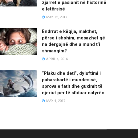
zjarret e pasionit në historinë
e letërsisë
MAY 12, 2017
Ëndrrat e këqija, makthet,
përse i shohim, mesazhet që
na dërgojnë dhe a mund t’i
shmangim?
APRIL 4, 2016
“Plaku dhe deti”, dyluftimi i
pabarabartë i mundësisë,
sprova e fatit dhe guximit të
njeriut për të sfiduar natyrën
MAY 4, 2017