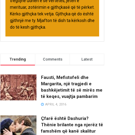
tregojnë udhën e së vërtetës, jetën e
merituar, zotërimin e gjithçkasë që të përket.
Kërko gjithçka tek vetja. Gjithçka që do është
gjithnjë me ty. Mjafton të dish ta kërkosh dhe
do të kesh gjithçka.
Trending
Comments
Latest
Fausti, Mefistofeli dhe
Margarita, një tragjedi e
bashkëjetimit të së mirës me
të keqes, vuajtja pambarim
APRIL 4, 2016
Çfarë është Dashuria?
Thënie brilante nga njerëz të
famshëm që kanë skalitur