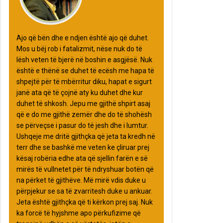
Ajo që bën dhe e ndjen është ajo që duhet.
Mos u bëj rob i fatalizmit, nëse nuk do të
lësh veten të bjerë në boshin e asgjësë. Nuk
është e thënë se duhet të ecësh me hapa të
shpejtë për të mbërritur diku, hapat e sigurt
janë ata që të çojnë aty ku duhet dhe kur
duhet të shkosh. Jepu me gjithë shpirt asaj
që e do me gjithë zemër dhe do të shohësh
se përveçse i pasur do të jesh dhe i lumtur.
Ushqeje me dritë gjithçka që jeta ta kredh në
terr dhe se bashkë me veten ke çliruar prej
kësaj robëria edhe ata që sjellin farën e së
mirës të vullnetet për të ndryshuar botën që
na përket të gjithëve. Më mirë vdis duke u
përpjekur se sa të zvarritesh duke u ankuar.
Jeta është gjithçka që ti kërkon prej saj. Nuk
ka forcë të hyjshme apo përkufizime që