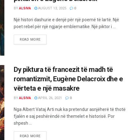
BY
ALSIVA
AUGUST 13, 2025
0
Një histori dashurie e denjë për një poemë të lartë. Një
poet rebel për një ngjarje emblematike. Një piktor i ...
READ MORE
Dy piktura të francezit të madh të
romantizmit, Eugène Delacroix dhe e
vërteta e një masakre
BY
ALSIVA
APRIL 26, 2021
0
Nga Albert Vataj Arti nuk ka pretendur asnjëherë të thotë
fjalën e saj peshërëndë në themelet e historisë. Por
shpesh ...
READ MORE