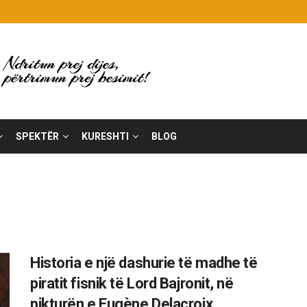
SPEKTËR
KURESHTI
BLOG
Historia e një dashurie të madhe të
piratit fisnik të Lord Bajronit, në
pikturën e Eugène Delacroix