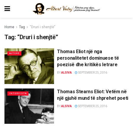
Home
Tag
“Druri i shenjtë”
Tag:
“Druri i shenjtë”
Thomas Eliot një nga
AUTORË
personalitetet dominuese të
poezisë dhe kritikës letrare
BY
ALSIVA
SEPTEMBER 25, 2016
Thomas Stearns Eliot: Vetëm në
INTERVISTA
një gjuhë mund të shprehet poeti
BY
ALSIVA
SEPTEMBER 25, 2016