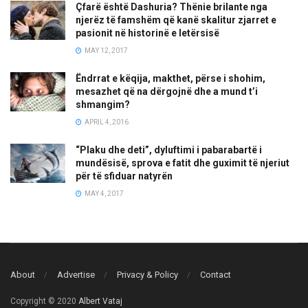
Çfarë është Dashuria? Thënie brilante nga
njerëz të famshëm që kanë skalitur zjarret e
pasionit në historinë e letërsisë
MAY 12, 2017
Ëndrrat e këqija, makthet, përse i shohim,
mesazhet që na dërgojnë dhe a mund t’i
shmangim?
APRIL 4, 2016
“Plaku dhe deti”, dyluftimi i pabarabartë i
mundësisë, sprova e fatit dhe guximit të njeriut
për të sfiduar natyrën
MAY 4, 2017
About
Advertise
Privacy & Policy
Contact
Copyright © 2020
Albert Vataj