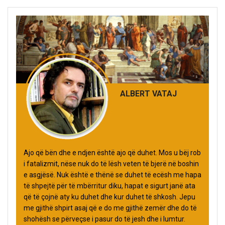
ALBERT VATAJ
Ajo që bën dhe e ndjen është ajo që duhet. Mos u bëj rob
i fatalizmit, nëse nuk do të lësh veten të bjerë në boshin
e asgjësë. Nuk është e thënë se duhet të ecësh me hapa
të shpejtë për të mbërritur diku, hapat e sigurt janë ata
që të çojnë aty ku duhet dhe kur duhet të shkosh. Jepu
me gjithë shpirt asaj që e do me gjithë zemër dhe do të
shohësh se përveçse i pasur do të jesh dhe i lumtur.