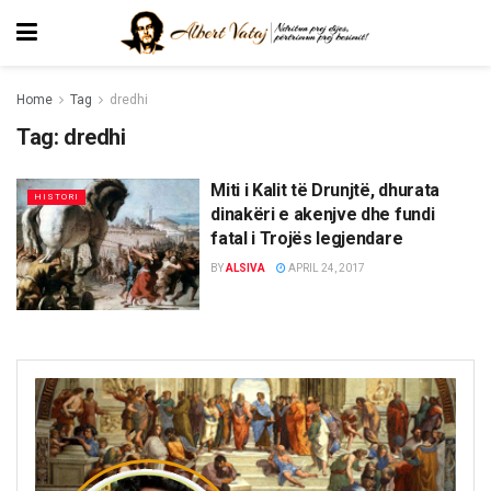
Home
Tag
dredhi
Tag:
dredhi
Miti i Kalit të Drunjtë, dhurata
HISTORI
dinakëri e akenjve dhe fundi
fatal i Trojës legjendare
BY
ALSIVA
APRIL 24, 2017