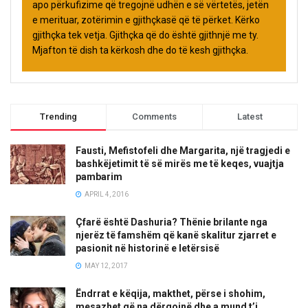
apo përkufizime që tregojnë udhën e së vërtetës, jetën
e merituar, zotërimin e gjithçkasë që të përket. Kërko
gjithçka tek vetja. Gjithçka që do është gjithnjë me ty.
Mjafton të dish ta kërkosh dhe do të kesh gjithçka.
Trending
Comments
Latest
Fausti, Mefistofeli dhe Margarita, një tragjedi e
bashkëjetimit të së mirës me të keqes, vuajtja
pambarim
APRIL 4, 2016
Çfarë është Dashuria? Thënie brilante nga
njerëz të famshëm që kanë skalitur zjarret e
pasionit në historinë e letërsisë
MAY 12, 2017
Ëndrrat e këqija, makthet, përse i shohim,
mesazhet që na dërgojnë dhe a mund t’i