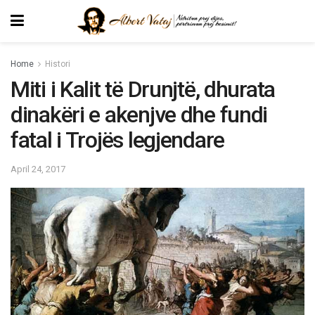
Home
Histori
Miti i Kalit të Drunjtë, dhurata
dinakëri e akenjve dhe fundi
fatal i Trojës legjendare
April 24, 2017