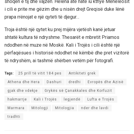
shoqën e tij dhe vajzën. Helena atë natë iu kthye Meneleosit
i cili e prite me gëzim dhe u nisën drejt Greqisë duke lënë
prapa rrënojat e një qyteti të djegur…
Troja është një qytet ku prej mijëra vjetësh kanë jetuar
shtatë kultura të ndryshme. Thesarët e mbretit Priamos
ndodhen në muze në Moskë. Kali i Trojës i cili është një
përfaqësues i historisë ndodhet në këmbë dhe pret vizitorë
të ndryshëm, ai tashmë shërben vetëm për fotografi.
Tags:
25 prill të vitit 184 pes
Antikiteti grek
Athena dhe Hera
Dashuri
dredhi
Evropës dhe Azisë
gjak dhe vdekje
Grykës së Çanakkales dhe Korfuzit
hakmarrje
Kali i Trojës
legjendë
Lufta e Trojës
Marmara
Mitologji
Mitologjia
nder dhe lavdi
tradhti