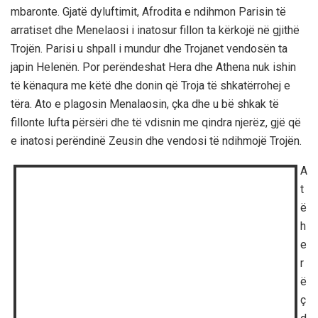
mbaronte. Gjatë dyluftimit, Afrodita e ndihmon Parisin të
arratiset dhe Menelaosi i inatosur fillon ta kërkojë në gjithë
Trojën. Parisi u shpall i mundur dhe Trojanet vendosën ta
japin Helenën. Por perëndeshat Hera dhe Athena nuk ishin
të kënaqura me këtë dhe donin që Troja të shkatërrohej e
tëra. Ato e plagosin Menalaosin, çka dhe u bë shkak të
fillonte lufta përsëri dhe të vdisnin me qindra njerëz, gjë që
e inatosi perëndinë Zeusin dhe vendosi të ndihmojë Trojën.
A
t
ë
h
e
r
ë
ç