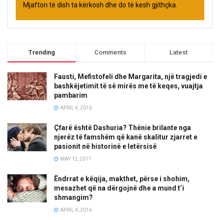
Mjafton të dish ta kërkosh dhe do të kesh gjithçka.
Trending
Comments
Latest
Fausti, Mefistofeli dhe Margarita, një tragjedi e
bashkëjetimit të së mirës me të keqes, vuajtja
pambarim
APRIL 4, 2016
Çfarë është Dashuria? Thënie brilante nga
njerëz të famshëm që kanë skalitur zjarret e
pasionit në historinë e letërsisë
MAY 12, 2017
Ëndrrat e këqija, makthet, përse i shohim,
mesazhet që na dërgojnë dhe a mund t’i
shmangim?
APRIL 4, 2016