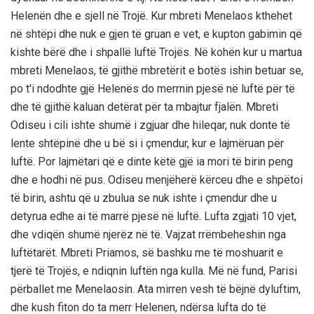
Helenën dhe e sjell në Trojë. Kur mbreti Menelaos kthehet
në shtëpi dhe nuk e gjen të gruan e vet, e kupton gabimin që
kishte bërë dhe i shpallë luftë Trojës. Në kohën kur u martua
mbreti Menelaos, të gjithë mbretërit e botës ishin betuar se,
po t'i ndodhte gjë Helenës do merrnin pjesë në luftë për të
dhe të gjithë kaluan detërat për ta mbajtur fjalën. Mbreti
Odiseu i cili ishte shumë i zgjuar dhe hileqar, nuk donte të
lente shtëpinë dhe u bë si i çmendur, kur e lajmëruan për
luftë. Por lajmëtari që e dinte këtë gjë ia mori të birin peng
dhe e hodhi në pus. Odiseu menjëherë kërceu dhe e shpëtoi
të birin, ashtu që u zbulua se nuk ishte i çmendur dhe u
detyrua edhe ai të marrë pjesë në luftë. Lufta zgjati 10 vjet,
dhe vdiqën shumë njerëz në të. Vajzat rrëmbeheshin nga
luftëtarët. Mbreti Priamos, së bashku me të moshuarit e
tjerë të Trojës, e ndiqnin luftën nga kulla. Më në fund, Parisi
përballet me Menelaosin. Ata mirren vesh të bëjnë dyluftim,
dhe kush fiton do ta merr Helenen, ndërsa lufta do të