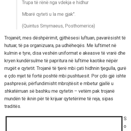
Trupa të rënë nga vdekja e hidhur
Mbarë qyteti u la me gjak".
(Quintus Smyrnaeus, Posthomerica)
Trojanët, mes dëshpërimit, gjithësesi luftuan, pavarësisht të
hutuar, të pa organizuara, pa udhëheqës. Me luftimet në
kulmin e tyre, disa veshën uniformat e akeasve të vrarë dhe
kryen kundërsulme të papritura në luftime kaotike nëpër
rrugët e qytetit. Trojanë të tjerë mbi çati hidhnin tjegulla, gurë
e çdo mjet të fortë poshtë mbi pushtuesit. Por çdo gjë ishte
pashpresë; përfundimisht mbrojtësit e mbetur gjallë u
shkatërruan së bashku me qytetin – vetëm pak trojanë
mundën të iknin për të krijuar qytetërime të reja, sipas
traditës.
S
o