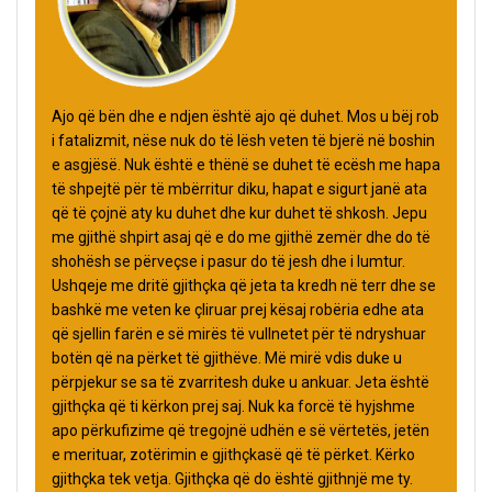
Ajo që bën dhe e ndjen është ajo që duhet. Mos u bëj rob
i fatalizmit, nëse nuk do të lësh veten të bjerë në boshin
e asgjësë. Nuk është e thënë se duhet të ecësh me hapa
të shpejtë për të mbërritur diku, hapat e sigurt janë ata
që të çojnë aty ku duhet dhe kur duhet të shkosh. Jepu
me gjithë shpirt asaj që e do me gjithë zemër dhe do të
shohësh se përveçse i pasur do të jesh dhe i lumtur.
Ushqeje me dritë gjithçka që jeta ta kredh në terr dhe se
bashkë me veten ke çliruar prej kësaj robëria edhe ata
që sjellin farën e së mirës të vullnetet për të ndryshuar
botën që na përket të gjithëve. Më mirë vdis duke u
përpjekur se sa të zvarritesh duke u ankuar. Jeta është
gjithçka që ti kërkon prej saj. Nuk ka forcë të hyjshme
apo përkufizime që tregojnë udhën e së vërtetës, jetën
e merituar, zotërimin e gjithçkasë që të përket. Kërko
gjithçka tek vetja. Gjithçka që do është gjithnjë me ty.