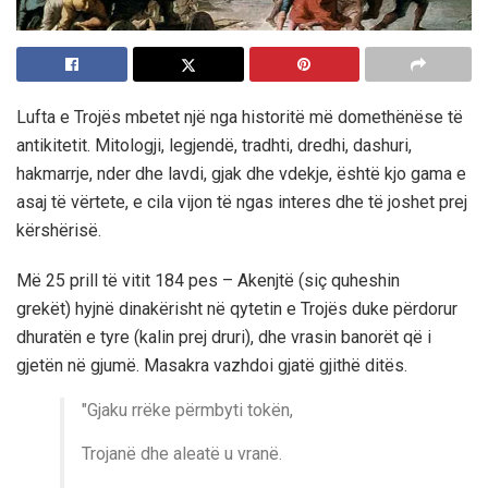
Lufta e Trojës mbetet një nga historitë më domethënëse të
antikitetit. Mitologji, legjendë, tradhti, dredhi, dashuri,
hakmarrje, nder dhe lavdi, gjak dhe vdekje, është kjo gama e
asaj të vërtete, e cila vijon të ngas interes dhe të joshet prej
kërshërisë.
Më 25 prill të vitit 184 pes – Akenjtë (siç quheshin
grekët) hyjnë dinakërisht në qytetin e Trojës duke përdorur
dhuratën e tyre (kalin prej druri), dhe vrasin banorët që i
gjetën në gjumë. Masakra vazhdoi gjatë gjithë ditës.
"Gjaku rrëke përmbyti tokën,
Trojanë dhe aleatë u vranë.