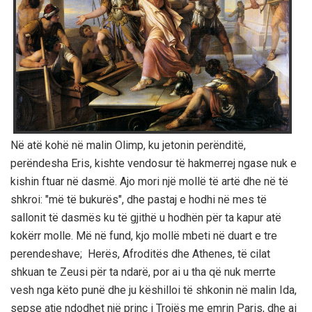
Në atë kohë në malin Olimp, ku jetonin perënditë,
perëndesha Eris, kishte vendosur të hakmerrej ngase nuk e
kishin ftuar në dasmë. Ajo mori një mollë të artë dhe në të
shkroi: "më të bukurës", dhe pastaj e hodhi në mes të
sallonit të dasmës ku të gjithë u hodhën për ta kapur atë
kokërr molle. Më në fund, kjo mollë mbeti në duart e tre
perendeshave; Herës, Afroditës dhe Athenes, të cilat
shkuan te Zeusi për ta ndarë, por ai u tha që nuk merrte
vesh nga këto punë dhe ju këshilloi të shkonin në malin Ida,
sepse atje ndodhet një princ i Trojës me emrin Paris, dhe ai