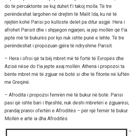
do të përcaktonte se kuj duhet t'i takoj molla. Të tre
perëndeshat largohen në drejtim të Malit Ida, ku në të
njëjtën kohë Parisi po kulloste delet pa ditur asgjë. Hera i
afrohet Parisit dhe i shpjegon ngjarjen, ia jep mollën që t'ia
jepte më të bukurës por kjo nuk ishte punë e lehte. Të tre
perëndeshat i propozuan gjëra të ndryshme Parisit.
– Hera i ofroi që ta bëj mbret më të fortë të Evropës dhe
Azisë nëse do t'ia jepte asaj mollën. Athena i propozoi ta
bënte mbret më të zgjuar në botë si dhe të fitonte në luftën
me Greqinë.
– Afrodita i propozoi femrën më të bukur në botë. Parisi
pasi që ishte bari i thjeshtë, nuk deshi mbretëri e zgjuarësi,
prandaj pranoi ofertën e Afroditës – për një femër të bukur.
Mollën e artë ia dha Afroditës.
–