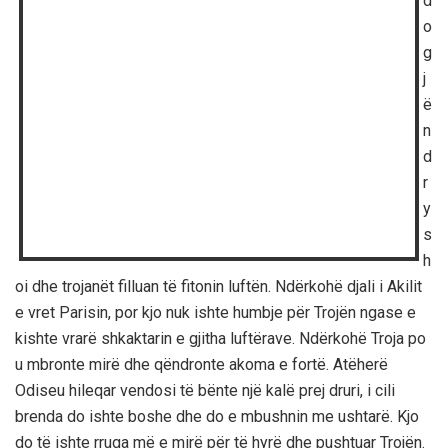
d
o
g
j
ë
n
d
r
y
s
h
oi dhe trojanët filluan të fitonin luftën. Ndërkohë djali i Akilit
e vret Parisin, por kjo nuk ishte humbje për Trojën ngase e
kishte vrarë shkaktarin e gjitha luftërave. Ndërkohë Troja po
u mbronte mirë dhe qëndronte akoma e fortë. Atëherë
Odiseu hileqar vendosi të bënte një kalë prej druri, i cili
brenda do ishte boshe dhe do e mbushnin me ushtarë. Kjo
do të ishte rruga më e mirë për të hyrë dhe pushtuar Trojën.