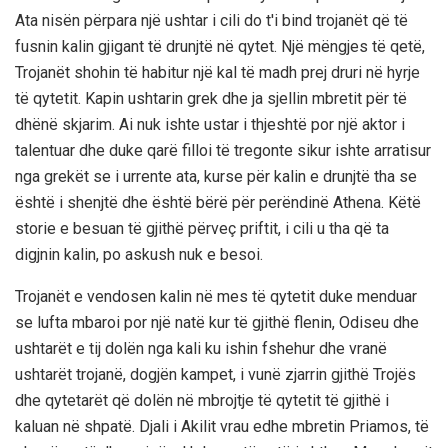
Ata nisën përpara një ushtar i cili do t'i bind trojanët që të
fusnin kalin gjigant të drunjtë në qytet. Një mëngjes të qetë,
Trojanët shohin të habitur një kal të madh prej druri në hyrje
të qytetit. Kapin ushtarin grek dhe ja sjellin mbretit për të
dhënë skjarim. Ai nuk ishte ustar i thjeshtë por një aktor i
talentuar dhe duke qarë filloi të tregonte sikur ishte arratisur
nga grekët se i urrente ata, kurse për kalin e drunjtë tha se
është i shenjtë dhe është bërë për perëndinë Athena. Këtë
storie e besuan të gjithë përveç priftit, i cili u tha që ta
digjnin kalin, po askush nuk e besoi.
Trojanët e vendosen kalin në mes të qytetit duke menduar
se lufta mbaroi por një natë kur të gjithë flenin, Odiseu dhe
ushtarët e tij dolën nga kali ku ishin fshehur dhe vranë
ushtarët trojanë, dogjën kampet, i vunë zjarrin gjithë Trojës
dhe qytetarët që dolën në mbrojtje të qytetit të gjithë i
kaluan në shpatë. Djali i Akilit vrau edhe mbretin Priamos, të