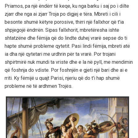
Priamos, pa një ëndërr të keqe, ku nga barku i saj po i dilte
zjarr dhe nga ai zjarr Troja po digjej e tëra. Mbreti i cili i
besonte shumë këtyre porosive, thirri një fallxhor që t'ia
shpjegojë ëndrrën. Sipas fallxhorit, mbretëresha ishte
shtatzëne dhe fëmija që do lindte duhej vrarë sepse do ti
hapte shumë probleme qytetit. Pasi lindi fëmija, mbreti atë
ia dha një qytetari me urdhrin për ta vrarë. Por trojani
shpirtmirë nuk mundi ta vriste dhe e la në pyll, me mendimin
që foshnja do vdiste. Por foshnjën e gjeti një bari dhe ai e
rriti. Ky fëmijë u quajt Parisi, njeriu që do t'i hap shumë
probleme në të ardhmen Trojës.