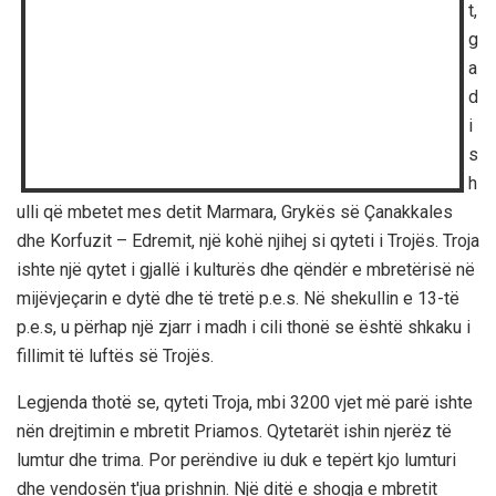
t,
g
a
d
i
s
h
ulli që mbetet mes detit Marmara, Grykës së Çanakkales
dhe Korfuzit – Edremit, një kohë njihej si qyteti i Trojës. Troja
ishte një qytet i gjallë i kulturës dhe qëndër e mbretërisë në
mijëvjeçarin e dytë dhe të tretë p.e.s. Në shekullin e 13-të
p.e.s, u përhap një zjarr i madh i cili thonë se është shkaku i
fillimit të luftës së Trojës.
Legjenda thotë se, qyteti Troja, mbi 3200 vjet më parë ishte
nën drejtimin e mbretit Priamos. Qytetarët ishin njerëz të
lumtur dhe trima. Por perëndive iu duk e tepërt kjo lumturi
dhe vendosën t'jua prishnin. Një ditë e shoqja e mbretit