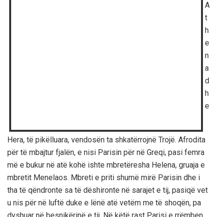
A
t
h
e
n
a
d
h
e
Hera, të pikëlluara, vendosën ta shkatërrojnë Trojë. Afrodita
për të mbajtur fjalën, e nisi Parisin për në Greqi, pasi femra
më e bukur në atë kohë ishte mbretëresha Helena, gruaja e
mbretit Menelaos. Mbreti e priti shumë mirë Parisin dhe i
tha të qëndronte sa të dëshironte në sarajet e tij, pasiqë vet
u nis për në luftë duke e lënë atë vetëm me të shoqën, pa
dyshuar në besnikërinë e tij. Në këtë rast Parisi e rrëmben