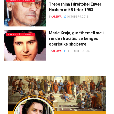
FIGURA TË NDRITUNA
Trebeshina i drejtohej Enver
Hoxhës më 5 tetor 1953
BY
ALSIVA
OCTOBER 5, 2016
Marie Kraja, gurëthemeli më i
FIGURA TË NDRITUNA
rëndë i traditës së këngës
operistike shqiptare
BY
ALSIVA
SEPTEMBER 24, 2021