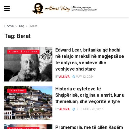
Home
Tag
Berat
Tag:
Berat
Edward Lear, britaniku që hodhi
FIGURA TË NDRITUNA
në telajo mrekullinë magjepsëse
të natyrës, vendeve dhe
veshjeve shqiptare
BY
ALSIVA
MAY 12, 2024
Historia e qyteteve të
QYTETËRIM
Shqipërisë, origjina e emrit, kur u
themeluan, dhe veçoritë e tyre
BY
ALSIVA
DECEMBER 28, 2016
Promemoria, me të cilën Kasëm