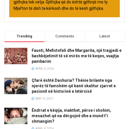
gjithçka tek vetja. Gjithçka që do është gjithnjë me ty.
Mjafton të dish ta kërkosh dhe do të kesh gjithçka.
Trending
Comments
Latest
Fausti, Mefistofeli dhe Margarita, një tragjedi e
bashkëjetimit të së mirës me të keqes, vuajtja
pambarim
APRIL 4, 2016
Çfarë është Dashuria? Thënie brilante nga
njerëz të famshëm që kanë skalitur zjarret e
pasionit në historinë e letërsisë
MAY 12, 2017
Ëndrrat e këqija, makthet, përse i shohim,
mesazhet që na dërgojnë dhe a mund t’i
shmangim?
APRIL 4, 2016