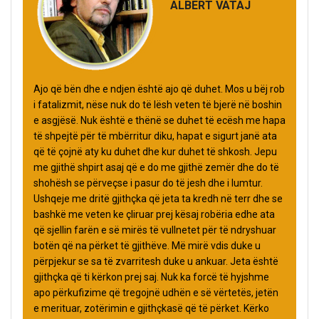
ALBERT VATAJ
Ajo që bën dhe e ndjen është ajo që duhet. Mos u bëj rob
i fatalizmit, nëse nuk do të lësh veten të bjerë në boshin
e asgjësë. Nuk është e thënë se duhet të ecësh me hapa
të shpejtë për të mbërritur diku, hapat e sigurt janë ata
që të çojnë aty ku duhet dhe kur duhet të shkosh. Jepu
me gjithë shpirt asaj që e do me gjithë zemër dhe do të
shohësh se përveçse i pasur do të jesh dhe i lumtur.
Ushqeje me dritë gjithçka që jeta ta kredh në terr dhe se
bashkë me veten ke çliruar prej kësaj robëria edhe ata
që sjellin farën e së mirës të vullnetet për të ndryshuar
botën që na përket të gjithëve. Më mirë vdis duke u
përpjekur se sa të zvarritesh duke u ankuar. Jeta është
gjithçka që ti kërkon prej saj. Nuk ka forcë të hyjshme
apo përkufizime që tregojnë udhën e së vërtetës, jetën
e merituar, zotërimin e gjithçkasë që të përket. Kërko