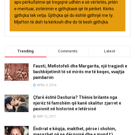
apo përkufizime që tregojnë udhën e së vërtetës, jetën
e merituar, zotërimin e gjithçkasë që të përket. Kërko
gjithçka tek vetja. Gjithçka që do është gjithnjë me ty.
Mjafton të dish ta kërkosh dhe do të kesh gjithçka.
Trending
Comments
Latest
Fausti, Mefistofeli dhe Margarita, një tragjedi e
bashkëjetimit të së mirës me të keqes, vuajtja
pambarim
APRIL 4, 2016
Çfarë është Dashuria? Thënie brilante nga
njerëz të famshëm që kanë skalitur zjarret e
pasionit në historinë e letërsisë
MAY 12, 2017
Ëndrrat e këqija, makthet, përse i shohim,
mesazhet që na dërgojnë dhe a mund t’i