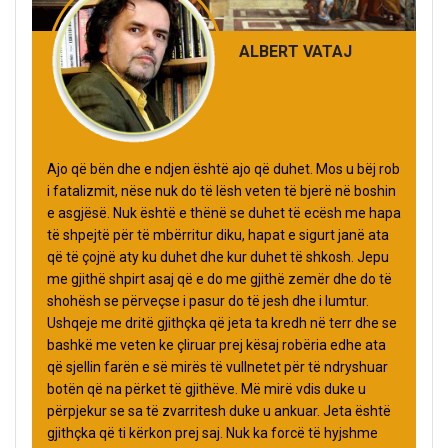
ALBERT VATAJ
Ajo që bën dhe e ndjen është ajo që duhet. Mos u bëj rob
i fatalizmit, nëse nuk do të lësh veten të bjerë në boshin
e asgjësë. Nuk është e thënë se duhet të ecësh me hapa
të shpejtë për të mbërritur diku, hapat e sigurt janë ata
që të çojnë aty ku duhet dhe kur duhet të shkosh. Jepu
me gjithë shpirt asaj që e do me gjithë zemër dhe do të
shohësh se përveçse i pasur do të jesh dhe i lumtur.
Ushqeje me dritë gjithçka që jeta ta kredh në terr dhe se
bashkë me veten ke çliruar prej kësaj robëria edhe ata
që sjellin farën e së mirës të vullnetet për të ndryshuar
botën që na përket të gjithëve. Më mirë vdis duke u
përpjekur se sa të zvarritesh duke u ankuar. Jeta është
gjithçka që ti kërkon prej saj. Nuk ka forcë të hyjshme