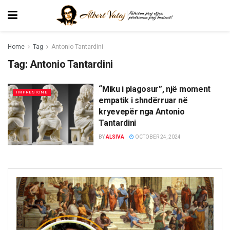
Home
Tag
Antonio Tantardini
Tag:
Antonio Tantardini
“Miku i plagosur”, një moment
IMPRESIONE
empatik i shndërruar në
kryevepër nga Antonio
Tantardini
BY
ALSIVA
OCTOBER 24, 2024