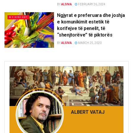
BY
ALSIVA
FEBRUARY 26, 2024
Ngjyrat e preferuara dhe joshja
A E DINI SE?
e komunikimit estetik të
korifejve të penelit, të
“shenjtorëve” të piktorës
BY
ALSIVA
MARCH 25, 2020
ALBERT VATAJ