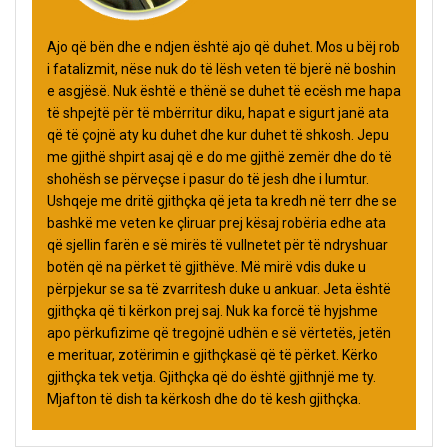
Ajo që bën dhe e ndjen është ajo që duhet. Mos u bëj rob
i fatalizmit, nëse nuk do të lësh veten të bjerë në boshin
e asgjësë. Nuk është e thënë se duhet të ecësh me hapa
të shpejtë për të mbërritur diku, hapat e sigurt janë ata
që të çojnë aty ku duhet dhe kur duhet të shkosh. Jepu
me gjithë shpirt asaj që e do me gjithë zemër dhe do të
shohësh se përveçse i pasur do të jesh dhe i lumtur.
Ushqeje me dritë gjithçka që jeta ta kredh në terr dhe se
bashkë me veten ke çliruar prej kësaj robëria edhe ata
që sjellin farën e së mirës të vullnetet për të ndryshuar
botën që na përket të gjithëve. Më mirë vdis duke u
përpjekur se sa të zvarritesh duke u ankuar. Jeta është
gjithçka që ti kërkon prej saj. Nuk ka forcë të hyjshme
apo përkufizime që tregojnë udhën e së vërtetës, jetën
e merituar, zotërimin e gjithçkasë që të përket. Kërko
gjithçka tek vetja. Gjithçka që do është gjithnjë me ty.
Mjafton të dish ta kërkosh dhe do të kesh gjithçka.