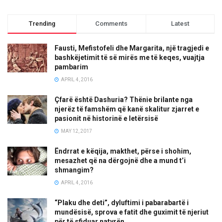
Trending
Comments
Latest
Fausti, Mefistofeli dhe Margarita, një tragjedi e
bashkëjetimit të së mirës me të keqes, vuajtja
pambarim
APRIL 4, 2016
Çfarë është Dashuria? Thënie brilante nga
njerëz të famshëm që kanë skalitur zjarret e
pasionit në historinë e letërsisë
MAY 12, 2017
Ëndrrat e këqija, makthet, përse i shohim,
mesazhet që na dërgojnë dhe a mund t’i
shmangim?
APRIL 4, 2016
“Plaku dhe deti”, dyluftimi i pabarabartë i
mundësisë, sprova e fatit dhe guximit të njeriut
për të sfiduar natyrën