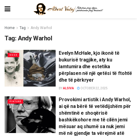
Home
Tag
Andy Warhol
Tag:
Andy Warhol
Evelyn McHale, kjo ikonë të
ESSE
bukurisë tragjike, aty ku
lamtumira dhe estetika
përplasen në një qetësi të ftohtë
dhe të përkryer
BY
ALSIVA
OCTOBER 22, 2025
Provokimi artistik i Andy Warhol,
PIKTURË
ai që na bërë të vetëdijshëm për
shëmtinë e shoqërisë
bashkëkohore me të cilën jemi
mësuar aq shumë sa nuk jemi
më në gjendje ta vërejmë atë