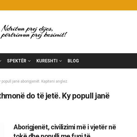
SPEKTËR
KURESHTI
BLOG
 popull janë aborigjenët. Kapiteni anglez
thmonë do të jetë. Ky popull janë
Aborigjenët, civilizimi më i vjetër në
tokë dhe populli me fuqi të