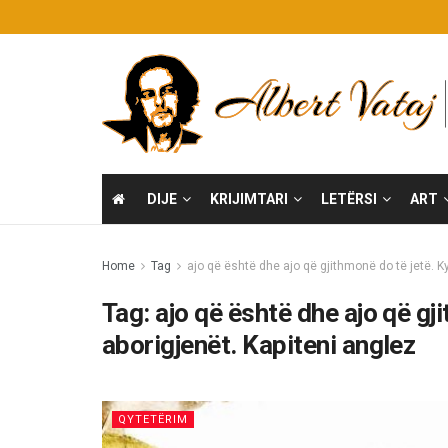
DIJE
KRIJIMTARI
LETËRSI
ART
Home
Tag
ajo që është dhe ajo që gjithmonë do të jetë. Ky
Tag:
ajo që është dhe ajo që gji
aborigjenët. Kapiteni anglez
QYTETËRIM