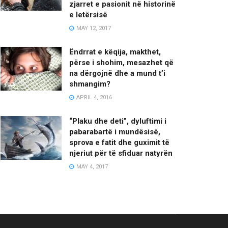
zjarret e pasionit në historinë
e letërsisë
MAY 12, 2017
Ëndrrat e këqija, makthet,
përse i shohim, mesazhet që
na dërgojnë dhe a mund t’i
shmangim?
APRIL 4, 2016
“Plaku dhe deti”, dyluftimi i
pabarabartë i mundësisë,
sprova e fatit dhe guximit të
njeriut për të sfiduar natyrën
MAY 4, 2017