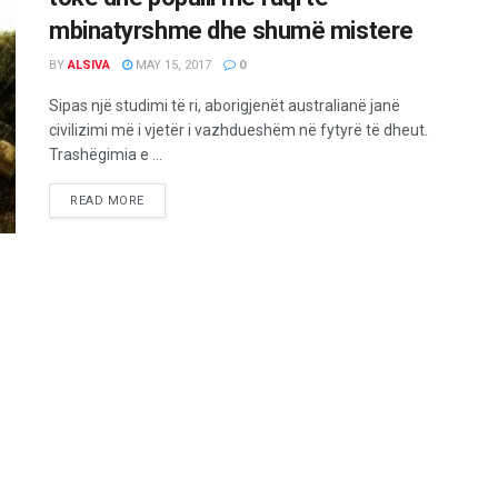
mbinatyrshme dhe shumë mistere
BY
ALSIVA
MAY 15, 2017
0
Sipas një studimi të ri, aborigjenët australianë janë
civilizimi më i vjetër i vazhdueshëm në fytyrë të dheut.
Trashëgimia e ...
READ MORE