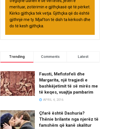
tregojnë udhën e së vërtetës, jetën e
merituar, zotërimin e gjithçkasë që të përket.
Kërko gjithçka tek vetja. Gjithçka që do është
gjithnjë me ty. Mjafton të dish ta kërkosh dhe
do të kesh gjithçka.
Trending
Comments
Latest
Fausti, Mefistofeli dhe
Margarita, një tragjedi e
bashkëjetimit të së mirës me
të keqes, vuajtja pambarim
APRIL 4, 2016
Çfarë është Dashuria?
Thënie brilante nga njerëz të
famshëm që kanë skalitur