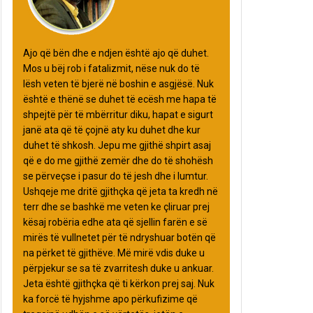
Ajo që bën dhe e ndjen është ajo që duhet.
Mos u bëj rob i fatalizmit, nëse nuk do të
lësh veten të bjerë në boshin e asgjësë. Nuk
është e thënë se duhet të ecësh me hapa të
shpejtë për të mbërritur diku, hapat e sigurt
janë ata që të çojnë aty ku duhet dhe kur
duhet të shkosh. Jepu me gjithë shpirt asaj
që e do me gjithë zemër dhe do të shohësh
se përveçse i pasur do të jesh dhe i lumtur.
Ushqeje me dritë gjithçka që jeta ta kredh në
terr dhe se bashkë me veten ke çliruar prej
kësaj robëria edhe ata që sjellin farën e së
mirës të vullnetet për të ndryshuar botën që
na përket të gjithëve. Më mirë vdis duke u
përpjekur se sa të zvarritesh duke u ankuar.
Jeta është gjithçka që ti kërkon prej saj. Nuk
ka forcë të hyjshme apo përkufizime që