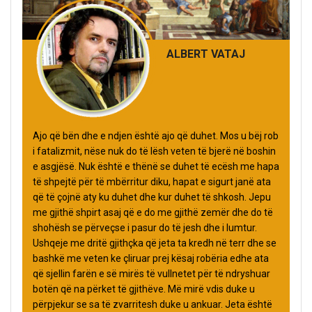
ALBERT VATAJ
Ajo që bën dhe e ndjen është ajo që duhet. Mos u bëj rob
i fatalizmit, nëse nuk do të lësh veten të bjerë në boshin
e asgjësë. Nuk është e thënë se duhet të ecësh me hapa
të shpejtë për të mbërritur diku, hapat e sigurt janë ata
që të çojnë aty ku duhet dhe kur duhet të shkosh. Jepu
me gjithë shpirt asaj që e do me gjithë zemër dhe do të
shohësh se përveçse i pasur do të jesh dhe i lumtur.
Ushqeje me dritë gjithçka që jeta ta kredh në terr dhe se
bashkë me veten ke çliruar prej kësaj robëria edhe ata
që sjellin farën e së mirës të vullnetet për të ndryshuar
botën që na përket të gjithëve. Më mirë vdis duke u
përpjekur se sa të zvarritesh duke u ankuar. Jeta është