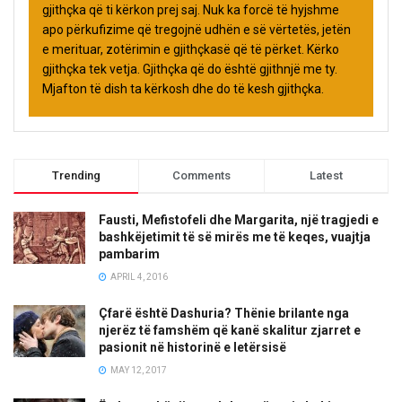
gjithçka që ti kërkon prej saj. Nuk ka forcë të hyjshme
apo përkufizime që tregojnë udhën e së vërtetës, jetën
e merituar, zotërimin e gjithçkasë që të përket. Kërko
gjithçka tek vetja. Gjithçka që do është gjithnjë me ty.
Mjafton të dish ta kërkosh dhe do të kesh gjithçka.
Trending
Comments
Latest
Fausti, Mefistofeli dhe Margarita, një tragjedi e
bashkëjetimit të së mirës me të keqes, vuajtja
pambarim
APRIL 4, 2016
Çfarë është Dashuria? Thënie brilante nga
njerëz të famshëm që kanë skalitur zjarret e
pasionit në historinë e letërsisë
MAY 12, 2017