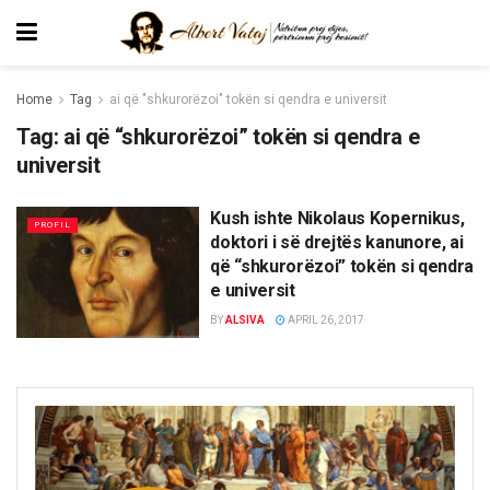
Home
Tag
ai që "shkurorëzoi" tokën si qendra e universit
Tag:
ai që “shkurorëzoi” tokën si qendra e
universit
Kush ishte Nikolaus Kopernikus,
PROFIL
doktori i së drejtës kanunore, ai
që “shkurorëzoi” tokën si qendra
e universit
BY
ALSIVA
APRIL 26, 2017