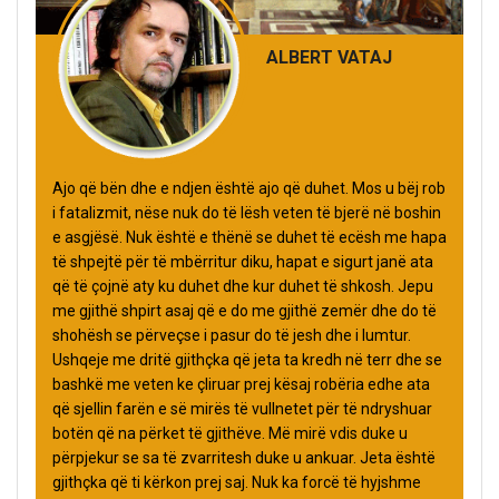
ALBERT VATAJ
Ajo që bën dhe e ndjen është ajo që duhet. Mos u bëj rob
i fatalizmit, nëse nuk do të lësh veten të bjerë në boshin
e asgjësë. Nuk është e thënë se duhet të ecësh me hapa
të shpejtë për të mbërritur diku, hapat e sigurt janë ata
që të çojnë aty ku duhet dhe kur duhet të shkosh. Jepu
me gjithë shpirt asaj që e do me gjithë zemër dhe do të
shohësh se përveçse i pasur do të jesh dhe i lumtur.
Ushqeje me dritë gjithçka që jeta ta kredh në terr dhe se
bashkë me veten ke çliruar prej kësaj robëria edhe ata
që sjellin farën e së mirës të vullnetet për të ndryshuar
botën që na përket të gjithëve. Më mirë vdis duke u
përpjekur se sa të zvarritesh duke u ankuar. Jeta është
gjithçka që ti kërkon prej saj. Nuk ka forcë të hyjshme