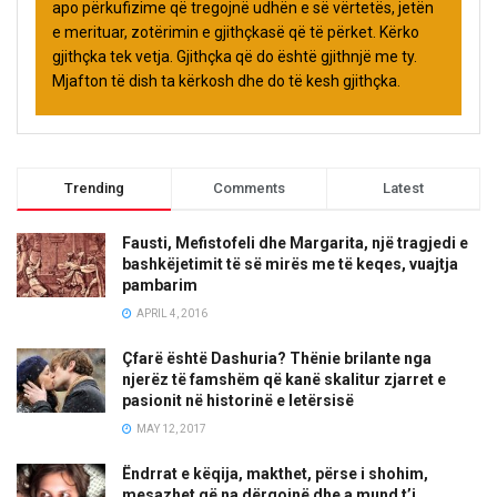
apo përkufizime që tregojnë udhën e së vërtetës, jetën
e merituar, zotërimin e gjithçkasë që të përket. Kërko
gjithçka tek vetja. Gjithçka që do është gjithnjë me ty.
Mjafton të dish ta kërkosh dhe do të kesh gjithçka.
Trending
Comments
Latest
Fausti, Mefistofeli dhe Margarita, një tragjedi e
bashkëjetimit të së mirës me të keqes, vuajtja
pambarim
APRIL 4, 2016
Çfarë është Dashuria? Thënie brilante nga
njerëz të famshëm që kanë skalitur zjarret e
pasionit në historinë e letërsisë
MAY 12, 2017
Ëndrrat e këqija, makthet, përse i shohim,
mesazhet që na dërgojnë dhe a mund t’i