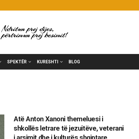
SPEKTËR
KURESHTI
BLOG
Atë Anton Xanoni themeluesi i
shkollës letrare të jezuitëve, veterani
i arsimit dhe i kulturës shqiptare