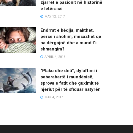
zjarret e pasionit në historinë
e letërsisë
MAY 12, 2017
Ëndrrat e këqija, makthet,
përse i shohim, mesazhet që
na dërgojnë dhe a mund t’i
shmangim?
APRIL 4, 2016
“Plaku dhe deti”, dyluftimi i
pabarabartë i mundësisë,
sprova e fatit dhe guximit të
njeriut për të sfiduar natyrën
MAY 4, 2017