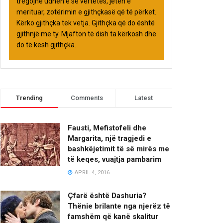
tregojnë udhën e së vërtetës, jetën e
merituar, zotërimin e gjithçkasë që të përket.
Kërko gjithçka tek vetja. Gjithçka që do është
gjithnjë me ty. Mjafton të dish ta kërkosh dhe
do të kesh gjithçka.
Trending
Comments
Latest
Fausti, Mefistofeli dhe
Margarita, një tragjedi e
bashkëjetimit të së mirës me
të keqes, vuajtja pambarim
APRIL 4, 2016
Çfarë është Dashuria?
Thënie brilante nga njerëz të
famshëm që kanë skalitur