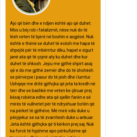
Ajo që bën dhe e ndjen është ajo që duhet.
Mos u bëj rob i fatalizmit, nëse nuk do të
lësh veten të bjerë në boshin e asgjësë. Nuk
është e thënë se duhet të ecësh me hapa të
shpejtë për të mbërritur diku, hapat e sigurt
janë ata që të çojnë aty ku duhet dhe kur
duhet të shkosh. Jepu me gjithë shpirt asaj
që e do me gjithë zemër dhe do të shohësh
se përveçse i pasur do të jesh dhe i lumtur.
Ushqeje me dritë gjithçka që jeta ta kredh në
terr dhe se bashkë me veten ke çliruar prej
kësaj robëria edhe ata që sjellin farën e së
mirës të vullnetet për të ndryshuar botën që
na përket të gjithëve. Më mirë vdis duke u
përpjekur se sa të zvarritesh duke u ankuar.
Jeta është gjithçka që ti kërkon prej saj. Nuk
ka forcë të hyjshme apo përkufizime që