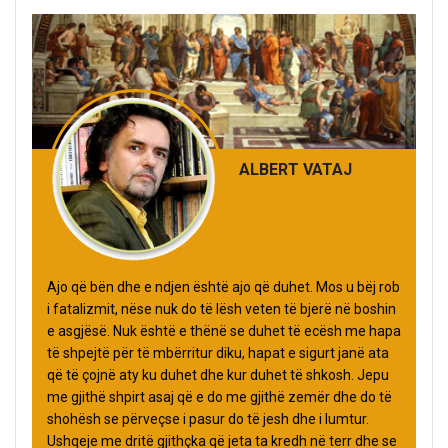
ALBERT VATAJ
Ajo që bën dhe e ndjen është ajo që duhet. Mos u bëj rob
i fatalizmit, nëse nuk do të lësh veten të bjerë në boshin
e asgjësë. Nuk është e thënë se duhet të ecësh me hapa
të shpejtë për të mbërritur diku, hapat e sigurt janë ata
që të çojnë aty ku duhet dhe kur duhet të shkosh. Jepu
me gjithë shpirt asaj që e do me gjithë zemër dhe do të
shohësh se përveçse i pasur do të jesh dhe i lumtur.
Ushqeje me dritë gjithçka që jeta ta kredh në terr dhe se