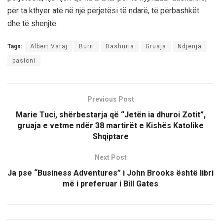
për ta kthyer atë në një përjetësi të ndarë, të përbashkët
dhe të shenjtë.
Tags:
Albert Vataj
Burri
Dashuria
Gruaja
Ndjenja
pasioni
Previous Post
Marie Tuci, shërbestarja që “Jetën ia dhuroi Zotit”,
gruaja e vetme ndër 38 martirët e Kishës Katolike
Shqiptare
Next Post
Ja pse “Business Adventures” i John Brooks është libri
më i preferuar i Bill Gates