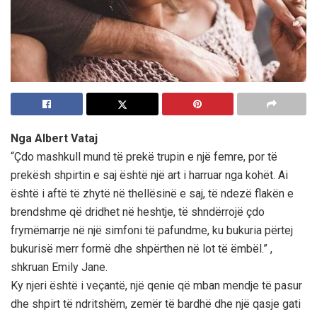
Nga Albert Vataj
“Çdo mashkull mund të prekë trupin e një femre, por të
prekësh shpirtin e saj është një art i harruar nga kohët. Ai
është i aftë të zhytë në thellësinë e saj, të ndezë flakën e
brendshme që dridhet në heshtje, të shndërrojë çdo
frymëmarrje në një simfoni të pafundme, ku bukuria përtej
bukurisë merr formë dhe shpërthen në lot të ëmbël.” ,
shkruan Emily Jane.
Ky njeri është i veçantë, një qenie që mban mendje të pasur
dhe shpirt të ndritshëm, zemër të bardhë dhe një qasje gati