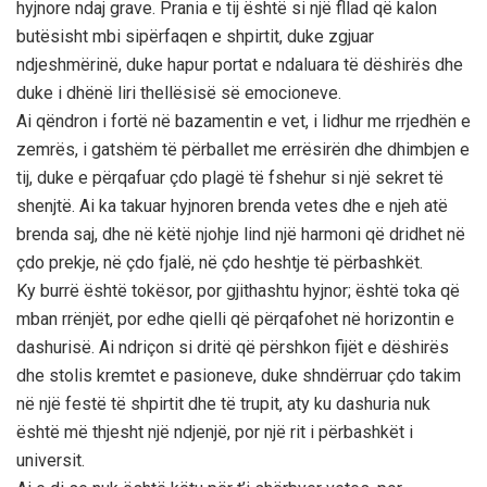
hyjnore ndaj grave. Prania e tij është si një fllad që kalon
butësisht mbi sipërfaqen e shpirtit, duke zgjuar
ndjeshmërinë, duke hapur portat e ndaluara të dëshirës dhe
duke i dhënë liri thellësisë së emocioneve.
Ai qëndron i fortë në bazamentin e vet, i lidhur me rrjedhën e
zemrës, i gatshëm të përballet me errësirën dhe dhimbjen e
tij, duke e përqafuar çdo plagë të fshehur si një sekret të
shenjtë. Ai ka takuar hyjnoren brenda vetes dhe e njeh atë
brenda saj, dhe në këtë njohje lind një harmoni që dridhet në
çdo prekje, në çdo fjalë, në çdo heshtje të përbashkët.
Ky burrë është tokësor, por gjithashtu hyjnor; është toka që
mban rrënjët, por edhe qielli që përqafohet në horizontin e
dashurisë. Ai ndriçon si dritë që përshkon fijët e dëshirës
dhe stolis kremtet e pasioneve, duke shndërruar çdo takim
në një festë të shpirtit dhe të trupit, aty ku dashuria nuk
është më thjesht një ndjenjë, por një rit i përbashkët i
universit.