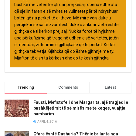
bashkë me veten ke çliruar prej kësaj robëria edhe ata
që sjellin farën e së mirës të vullnetet për të ndryshuar
botën që na përket të gjithëve. Më mirë vdis duke u
përpjekur se sa të zvarritesh duke u ankuar. Jeta është
gjithçka që ti kërkon prej saj. Nuk ka forcë të hyjshme
apo përkufizime që tregojnë udhën e së vërtetës, jetën
e merituar, zotërimin e gjithçkasë që të përket. Kërko
gjithçka tek vetja. Gjithçka që do është gjithnjë me ty.
Mjafton të dish ta kërkosh dhe do të kesh gjithçka.
Trending
Comments
Latest
Fausti, Mefistofeli dhe Margarita, një tragjedi e
bashkëjetimit të së mirës me të keqes, vuajtja
pambarim
APRIL 4, 2016
Çfarë është Dashuria? Thënie brilante nga