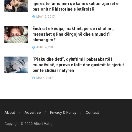
njerëz të famshëm që kanë skalitur zjarret e
pasionit në historinë e letërsisë
MAY 12, 2017
Ëndrrat e këqija, makthet, përse i shohim,
mesazhet që na dërgojnë dhe a mund t’i
shmangim?
APRIL 4, 2016
“Plaku dhe deti”, dyluftimi i pabarabartë i
mundësisë, sprova e fatit dhe guximit të njeriut
për të sfiduar natyrën
MAY 4, 2017
About
Advertise
Privacy & Policy
Contact
Copyright © 2020
Albert Vataj