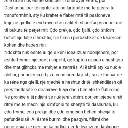
Ai e di se nuk është këtu për t’i shërbyer vetes, por
Dashurisë, për të ngritur atë në lartësitë më të pastra të
transformimit, aty ku krahët e flakërimtë të pasioneve
krijojnë qiellin e ëndrrave dhe realiteti shpërfaq vizionet më
të bukura të përjetimit. Çdo prekje, çdo fjalë, çdo shikim
bëhet një lutje e heshtur, një himn i përbashkët që kapërcen
kohën dhe hapësirën.
Ndoshta nuk është ai që e keni idealizuar ndonjëherë, por
është frymor, një poet i shpirtit, që kupton gjuhën e heshtjes
dhe mat gjithçka me rrahjet e zemrës. Ai është aty ku nuk e
shihni, por ndjesia e tij zë vend brenda jush, si një thesar që
ka rënë nga qielli, një rrjedhë e heshtur dritë-shkëndijash që
prek thellësitë e dëshirave tuaja dhe i bën ato të fluturojnë.
Në praninë e tij ndjeni se nuk jeni vetëm, por jeni pjesë e një
ritmi më të madh, një simfonie të shenjtë të dashurisë, ku
çdo frymë, çdo prekje dhe çdo emocion bëhen shenja të
pafundësisë. Ai është burimi dhe pasqyra, fillimi dhe
përjetësia, një njeri që ka ardhur për të hyjnizuar dashurinë,