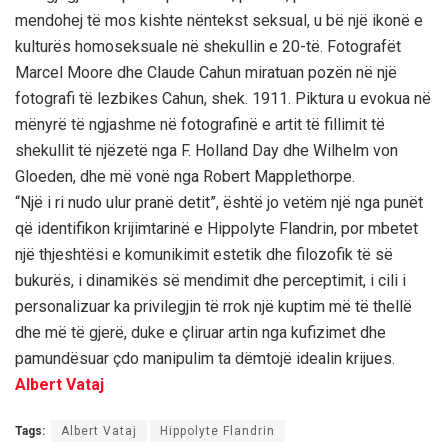
mendohej të mos kishte nëntekst seksual, u bë një ikonë e
kulturës homoseksuale në shekullin e 20-të. Fotografët
Marcel Moore dhe Claude Cahun miratuan pozën në një
fotografi të lezbikes Cahun, shek. 1911. Piktura u evokua në
mënyrë të ngjashme në fotografinë e artit të fillimit të
shekullit të njëzetë nga F. Holland Day dhe Wilhelm von
Gloeden, dhe më vonë nga Robert Mapplethorpe.
“Një i ri nudo ulur pranë detit”, është jo vetëm një nga punët
që identifikon krijimtarinë e Hippolyte Flandrin, por mbetet
një thjeshtësi e komunikimit estetik dhe filozofik të së
bukurës, i dinamikës së mendimit dhe perceptimit, i cili i
personalizuar ka privilegjin të rrok një kuptim më të thellë
dhe më të gjerë, duke e çliruar artin nga kufizimet dhe
pamundësuar çdo manipulim ta dëmtojë idealin krijues.
Albert Vataj
Tags:
Albert Vataj
Hippolyte Flandrin