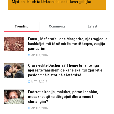
Mjafton të dish ta kërkosh dhe do të kesh gjithçka.
Trending
Comments
Latest
Fausti, Mefistofeli dhe Margarita, një tragjedi e
bashkëjetimit të së mirës me të keqes, vuajtja
pambarim
APRIL 4, 2016
Çfarë është Dashuria? Thënie brilante nga
njerëz të famshëm që kanë skalitur zjarret e
pasionit në historinë e letërsisë
MAY 12, 2017
Ëndrrat e këqija, makthet, përse i shohim,
mesazhet që na dërgojnë dhe a mund t’i
shmangim?
APRIL 4, 2016