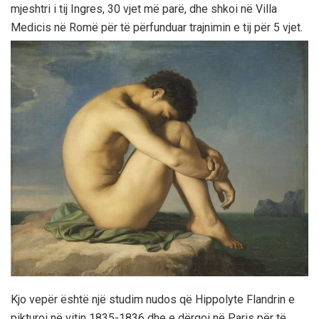
mjeshtri i tij Ingres, 30 vjet më parë, dhe shkoi në Villa
Medicis në Romë për të përfunduar trajnimin e tij për 5 vjet.
Kjo vepër është një studim nudos që Hippolyte Flandrin e
pikturoi në vitin 1835-1836 dhe e dërgoi në Paris për të