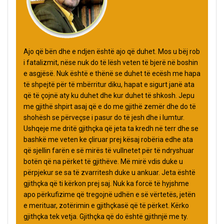
Ajo që bën dhe e ndjen është ajo që duhet. Mos u bëj rob
i fatalizmit, nëse nuk do të lësh veten të bjerë në boshin
e asgjësë. Nuk është e thënë se duhet të ecësh me hapa
të shpejtë për të mbërritur diku, hapat e sigurt janë ata
që të çojnë aty ku duhet dhe kur duhet të shkosh. Jepu
me gjithë shpirt asaj që e do me gjithë zemër dhe do të
shohësh se përveçse i pasur do të jesh dhe i lumtur.
Ushqeje me dritë gjithçka që jeta ta kredh në terr dhe se
bashkë me veten ke çliruar prej kësaj robëria edhe ata
që sjellin farën e së mirës të vullnetet për të ndryshuar
botën që na përket të gjithëve. Më mirë vdis duke u
përpjekur se sa të zvarritesh duke u ankuar. Jeta është
gjithçka që ti kërkon prej saj. Nuk ka forcë të hyjshme
apo përkufizime që tregojnë udhën e së vërtetës, jetën
e merituar, zotërimin e gjithçkasë që të përket. Kërko
gjithçka tek vetja. Gjithçka që do është gjithnjë me ty.