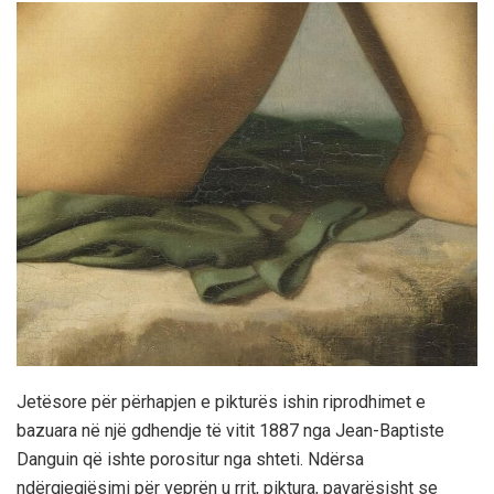
Jetësore për përhapjen e pikturës ishin riprodhimet e
bazuara në një gdhendje të vitit 1887 nga Jean-Baptiste
Danguin që ishte porositur nga shteti. Ndërsa
ndërgjegjësimi për veprën u rrit, piktura, pavarësisht se