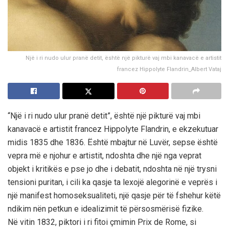
Një i ri nudo ulur pranë detit, është një pikturë vaj mbi kanavacë e artistit
francez Hippolyte Flandrin_Albert Vataj
“Një i ri nudo ulur pranë detit”, është një pikturë vaj mbi
kanavacë e artistit francez Hippolyte Flandrin, e ekzekutuar
midis 1835 dhe 1836. Është mbajtur në Luvër, sepse është
vepra më e njohur e artistit, ndoshta dhe një nga veprat
objekt i kritikës e pse jo dhe i debatit, ndoshta në një trysni
tensioni puritan, i cili ka qasje ta lexojë alegorinë e veprës i
një manifest homoseksualiteti, një qasje për të fshehur këtë
ndikim nën petkun e idealizimit të përsosmërisë fizike.
Në vitin 1832, piktori i ri fitoi çmimin Prix de Rome, si