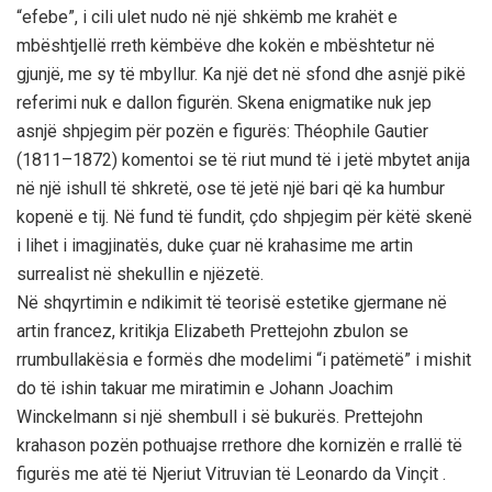
“efebe”, i cili ulet nudo në një shkëmb me krahët e
mbështjellë rreth këmbëve dhe kokën e mbështetur në
gjunjë, me sy të mbyllur. Ka një det në sfond dhe asnjë pikë
referimi nuk e dallon figurën. Skena enigmatike nuk jep
asnjë shpjegim për pozën e figurës: Théophile Gautier
(1811–1872) komentoi se të riut mund të i jetë mbytet anija
në një ishull të shkretë, ose të jetë një bari që ka humbur
kopenë e tij. Në fund të fundit, çdo shpjegim për këtë skenë
i lihet i imagjinatës, duke çuar në krahasime me artin
surrealist në shekullin e njëzetë.
Në shqyrtimin e ndikimit të teorisë estetike gjermane në
artin francez, kritikja Elizabeth Prettejohn zbulon se
rrumbullakësia e formës dhe modelimi “i patëmetë” i mishit
do të ishin takuar me miratimin e Johann Joachim
Winckelmann si një shembull i së bukurës. Prettejohn
krahason pozën pothuajse rrethore dhe kornizën e rrallë të
figurës me atë të Njeriut Vitruvian të Leonardo da Vinçit .