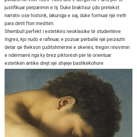
justifikuar përparimin e tij. Duke braktisur çdo pretekst
narrativ ose historik, lakuriqja e saj, duke formuar një rreth
para detit fton meditim.
Shembull perfekt i estetikës neoklasike të studentëve
Ingres, kjo nudo e rafinuar, e pozuar përballë një peizazhi
detar që thekson çuditshmërinë e skenës, tregon rinovimin
e ndërmarrë nga ky brez piktorësh për të orientuar
estetikën antike drejt një shijeje bashkëkohore.