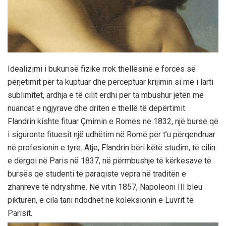
Idealizimi i bukurisë fizike rrok thellësinë e forcës së
përjetimit për ta kuptuar dhe perceptuar krijimin si më i larti
sublimitet, ardhja e të cilit erdhi për ta mbushur jetën me
nuancat e ngjyrave dhe dritën e thellë të depërtimit.
Flandrin kishte fituar Çmimin e Romës në 1832, një bursë që
i siguronte fituesit një udhëtim në Romë për t’u përqendruar
në profesionin e tyre. Atje, Flandrin bëri këtë studim, të cilin
e dërgoi në Paris në 1837, në përmbushje të kërkesave të
bursës që studenti të paraqiste vepra në traditën e
zhanreve të ndryshme. Në vitin 1857, Napoleoni III bleu
pikturën, e cila tani ndodhet në koleksionin e Luvrit të
Parisit.