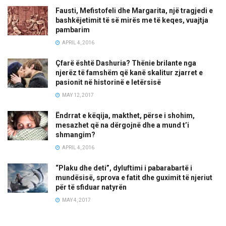
Fausti, Mefistofeli dhe Margarita, një tragjedi e
bashkëjetimit të së mirës me të keqes, vuajtja
pambarim
APRIL 4, 2016
Çfarë është Dashuria? Thënie brilante nga
njerëz të famshëm që kanë skalitur zjarret e
pasionit në historinë e letërsisë
MAY 12, 2017
Ëndrrat e këqija, makthet, përse i shohim,
mesazhet që na dërgojnë dhe a mund t’i
shmangim?
APRIL 4, 2016
“Plaku dhe deti”, dyluftimi i pabarabartë i
mundësisë, sprova e fatit dhe guximit të njeriut
për të sfiduar natyrën
MAY 4, 2017