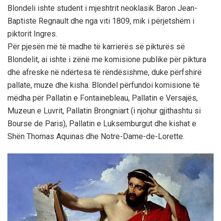
Blondeli ishte student i mjeshtrit neoklasik Baron Jean-
Baptiste Regnault dhe nga viti 1809, mik i përjetshëm i
piktorit Ingres.
Për pjesën më të madhe të karrierës së pikturës së
Blondelit, ai ishte i zënë me komisione publike për piktura
dhe afreske në ndërtesa të rëndësishme, duke përfshirë
pallate, muze dhe kisha. Blondel përfundoi komisione të
mëdha për Pallatin e Fontainebleau, Pallatin e Versajës,
Muzeun e Luvrit, Pallatin Brongniart (i njohur gjithashtu si
Bourse de Paris), Pallatin e Luksemburgut dhe kishat e
Shën Thomas Aquinas dhe Notre-Dame-de-Lorette.