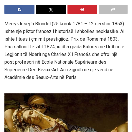
Merry-Joseph Blondel (25 korrik 1781 – 12 qershor 1853)
ishte një piktor francez i historisë i shkollës neoklasike. Ai
ishte fitues i çmimit prestigjioz, Prix de Rome më 1803.
Pas sallonit të vitit 1824, iu dha grada Kalorës në Urdhrin e
Legjionit të Nderit nga Charles X i Francës dhe ofroi një
post profesori në Ecole Nationale Supérieure des
Supérieure Des Beaux-Art. Ai u zgjodh në një vend në
Académie des Beaux-Arts në Paris.