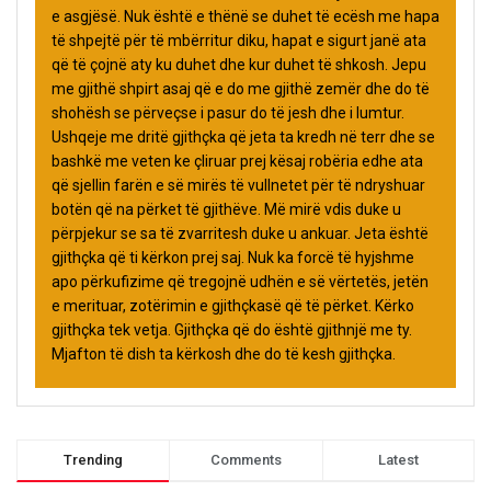
e asgjësë. Nuk është e thënë se duhet të ecësh me hapa
të shpejtë për të mbërritur diku, hapat e sigurt janë ata
që të çojnë aty ku duhet dhe kur duhet të shkosh. Jepu
me gjithë shpirt asaj që e do me gjithë zemër dhe do të
shohësh se përveçse i pasur do të jesh dhe i lumtur.
Ushqeje me dritë gjithçka që jeta ta kredh në terr dhe se
bashkë me veten ke çliruar prej kësaj robëria edhe ata
që sjellin farën e së mirës të vullnetet për të ndryshuar
botën që na përket të gjithëve. Më mirë vdis duke u
përpjekur se sa të zvarritesh duke u ankuar. Jeta është
gjithçka që ti kërkon prej saj. Nuk ka forcë të hyjshme
apo përkufizime që tregojnë udhën e së vërtetës, jetën
e merituar, zotërimin e gjithçkasë që të përket. Kërko
gjithçka tek vetja. Gjithçka që do është gjithnjë me ty.
Mjafton të dish ta kërkosh dhe do të kesh gjithçka.
Trending
Comments
Latest