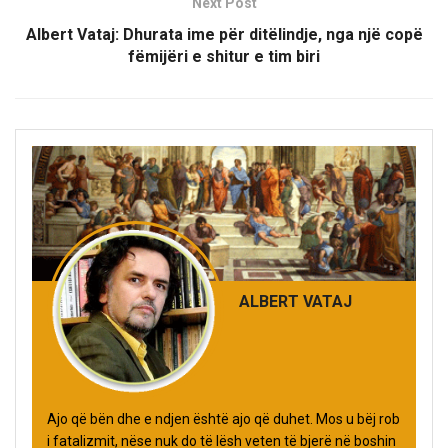
Next Post
Albert Vataj: Dhurata ime për ditëlindje, nga një copë
fëmijëri e shitur e tim biri
ALBERT VATAJ
Ajo që bën dhe e ndjen është ajo që duhet. Mos u bëj rob
i fatalizmit, nëse nuk do të lësh veten të bjerë në boshin