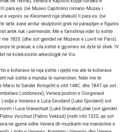
omak në Termë), Venera e Kapitolit kopja romake e
k. III para ejs. (në Museo Capitolino romano-Muzeu i
 e veprës së Kleomenit nga shekulli II para es. (në
 të lartë ,kanë arritur skulptorët grek në paraqitjen e figurës
utorët antik nuk i përmendin. Më e famshmja ndër to është
etur më 1820. (dhe sot gjendet në Muzeun e Luvrit në Paris).
onze të praruar, e cila është e gjysmës së dytë të shek. IV
det në koleksioinin arkeologjik në Vis.
rtin e kohërave të reja është i njëjtë me atë të kohërave
ikisht nuk është e mundur të numërohen. Ndër më të
Marsi të Sandër Botiqellit e vitit 148C. dhe 1847 që sot
ë Kombëtare Londoneze), Venera pushon e Giorgoneut
), Lindja e Venerës e Luca Girodanit (Lukë Gjordanit) sot
orim i Luca Granachuat (Lukë Granakut) plak (sot gjendet
almo Vecchiut (Palmo Vekkiut) (rreth vitit 1520, që sot
enera në gjumë edhe Venera dh muzikanti me mandolinë e
sdenit), Lindja e Venerës, Kremtimi i Venerës dhe Venera