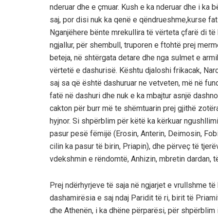
nderuar dhe e çmuar. Kush e ka nderuar dhe i ka bë
saj, por disi nuk ka qenë e qëndrueshme,kurse fatin
Nganjëhere bënte mrekullira të vërteta çfarë di të 
ngjallur, për shembull, truporen e ftohtë prej merm
beteja, në shtërgata detare dhe nga sulmet e armiku
vërtetë e dashurisë. Kështu djaloshi frikacak, Narci
saj sa që është dashuruar ne vetveten, më në fund
fatë në dashuri dhe nuk e ka mbajtur asnjë dashno
cakton për burr më te shëmtuarin prej gjithë zotëra
hyjnor. Si shpërblim për këtë ka kërkuar ngushllimi
pasur pesë fëmijë (Erosin, Anterin, Deimosin, Fob
cilin ka pasur të birin, Priapin), dhe përveç të tj
vdekshmin e rëndomtë, Anhizin, mbretin dardan, të ci
Prej ndërhyrjeve të saja në ngjarjet e vrullshme 
dashamirësia e saj ndaj Paridit të ri, birit të Pria
dhe Athenën, i ka dhëne përparësi, për shpërblim i