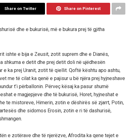
Share on Twitter
Share on Pinterest
shurisë dhe e bukurisë, më e bukura prej të gjitha
it ishte e bija e Zeusit, zotit suprem dhe e Dianës,
a shkuma e detit dhe prej detit doli në ujëdhesën
r e ka prej Uranit, zotit të qiellit. Qoftë kështu apo ashtu,
vet me të cilat ka qenë e pajisur u bë njëra prej hyjneshave
undur t’i përballonin. Përveç kësaj ka pasur shumë
eshat e magjepjeve dhe të bukurisë, Horet, hyjneshat e
e te mistoreve, Himerin, zotin e dëshirës së zjarrt, Potin,
artesës dhe sidomos Erosin, zotin e ri të dashurisë,
u shmangen.
tën e zotërave dhe të njerëzve, Afrodita ka qene tejet e