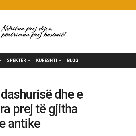
SPEKTËR
KURESHTI
BLOG
 dashurisë dhe e
a prej të gjitha
e antike