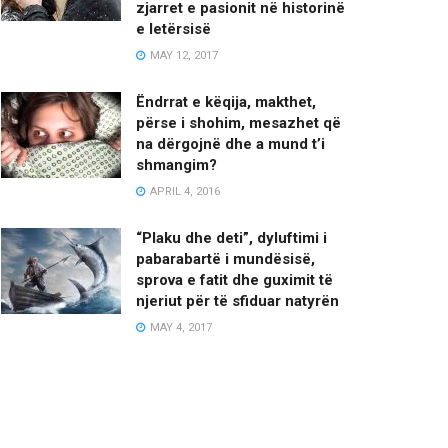
zjarret e pasionit në historinë
e letërsisë
MAY 12, 2017
Ëndrrat e këqija, makthet,
përse i shohim, mesazhet që
na dërgojnë dhe a mund t’i
shmangim?
APRIL 4, 2016
“Plaku dhe deti”, dyluftimi i
pabarabartë i mundësisë,
sprova e fatit dhe guximit të
njeriut për të sfiduar natyrën
MAY 4, 2017