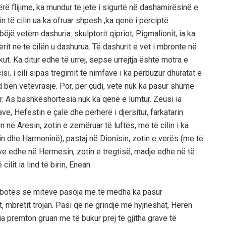
rë flijime, ka mundur të jetë i sigurtë në dashamirësinë e
 të cilin ua ka ofruar shpesh ,ka qenë i përciptë.
bëjë vetëm dashuria: skulptorit qipriot, Pigmalionit, ia ka
erit në të cilën u dashurua. Të dashurit e vet i mbronte në
t. Ka ditur edhe të urrej, sepse urrejtja është motra e
si, i cili sipas tregimit të nimfave i ka përbuzur dhuratat e
 bën vetëvrasje. Por, për çudi, vetë nuk ka pasur shumë
r. As bashkëshortesia nuk ka qenë e lumtur. Zeusi ia
ve, Hefestin e çalë dhe përherë i djersitur, farkatarin
n në Aresin, zotin e zemëruar të luftës, me të cilin i ka
in dhe Harmoninë), pastaj në Dionisin, zotin e verës (me të
erëve edhe në Hermesin, zotin e tregtisë, madje edhe në të
lit ia lind të birin, Enean.
të botës së miteve pasoja më të mëdha ka pasur
mit, mbretit trojan. Pasi që në grindje me hyjneshat, Herën
a premton gruan me të bukur prej të gjitha grave të