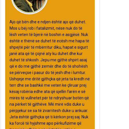
Ajo që bën dhe e ndjen është ajo që duhet.
Mos u bëj rob i fatalizmit, nëse nuk do të
lësh veten të bjerë në boshin e asgjësë. Nuk
është e thënë se duhet të ecësh me hapa të
shpejtë për të mbërritur diku, hapat e sigurt
janë ata që të çojnë aty ku duhet dhe kur
duhet të shkosh. Jepu me gjithë shpirt asaj
që e do me gjithë zemër dhe do të shohësh
se përveçse i pasur do të jesh dhe i lumtur.
Ushqeje me dritë gjithçka që jeta ta kredh në
terr dhe se bashkë me veten ke çliruar prej
kësaj robëria edhe ata që sjellin farën e së
mirës të vullnetet për të ndryshuar botën që
na përket të gjithëve. Më mirë vdis duke u
përpjekur se sa të zvarritesh duke u ankuar.
Jeta është gjithçka që ti kërkon prej saj. Nuk
ka forcë të hyjshme apo përkufizime që