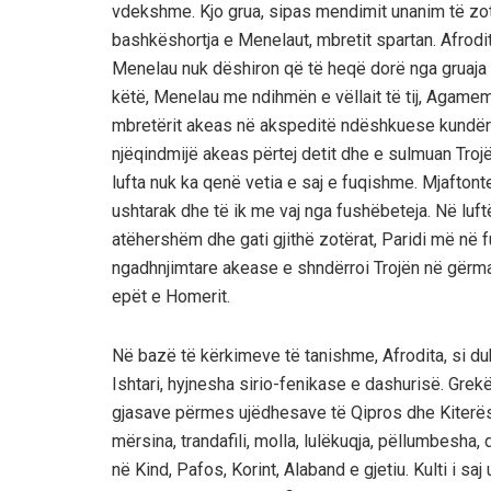
vdekshme. Kjo grua, sipas mendimit unanim të zot
bashkëshortja e Menelaut, mbretit spartan. Afrodit
Menelau nuk dëshiron që të heqë dorë nga gruaja e
këtë, Menelau me ndihmën e vëllait të tij, Agamem
mbretërit akeas në akspeditë ndëshkuese kundër
njëqindmijë akeas përtej detit dhe e sulmuan Trojë
lufta nuk ka qenë vetia e saj e fuqishme. Mjaftont
ushtarak dhe të ik me vaj nga fushëbeteja. Në luft
atëhershëm dhe gati gjithë zotërat, Paridi më në f
ngadhnjimtare akease e shndërroi Trojën në gër
epët e Homerit.
Në bazë të kërkimeve të tanishme, Afrodita, si duk
Ishtari, hyjnesha sirio-fenikase e dashurisë. Grekë
gjasave përmes ujëdhesave të Qipros dhe Kiterës,
mërsina, trandafili, molla, lulëkuqja, pëllumbesha,
në Kind, Pafos, Korint, Alaband e gjetiu. Kulti i sa