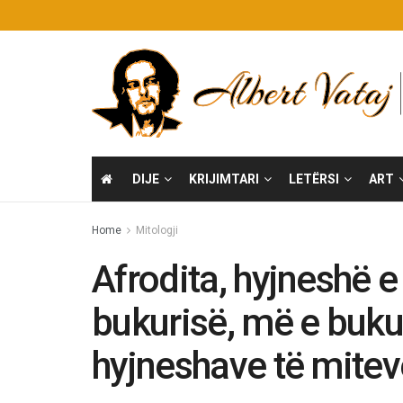
DIJE
KRIJIMTARI
LETËRSI
ART
Home
Mitologji
Afrodita, hyjneshë e
bukurisë, më e bukur
hyjneshave të mitev