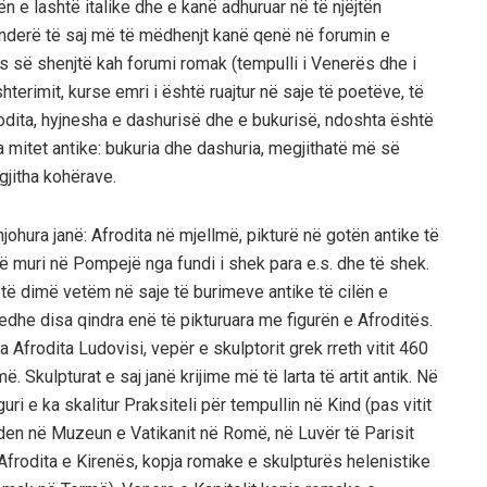
 e lashtë italike dhe e kanë adhuruar në të njëjtën
 nderë të saj më të mëdhenjt kanë qenë në forumin e
s së shenjtë kah forumi romak (tempulli i Venerës dhe i
terimit, kurse emri i është ruajtur në saje të poetëve, të
odita, hyjnesha e dashurisë dhe e bukurisë, ndoshta është
 mitet antike: bukuria dhe dashuria, megjithatë më së
 gjitha kohërave.
johura janë: Afrodita në mjellmë, pikturë në gotën antike të
rë muri në Pompejë nga fundi i shek para e.s. dhe të shek.
r të dimë vetëm në saje të burimeve antike të cilën e
 edhe disa qindra enë të pikturuara me figurën e Afroditës.
 Afrodita Ludovisi, vepër e skulptorit grek rreth vitit 460
Skulpturat e saj janë krijime më të larta të artit antik. Në
uri e ka skalitur Praksiteli për tempullin në Kind (pas vitit
den në Muzeun e Vatikanit në Romë, në Luvër të Parisit
Afrodita e Kirenës, kopja romake e skulpturës helenistike