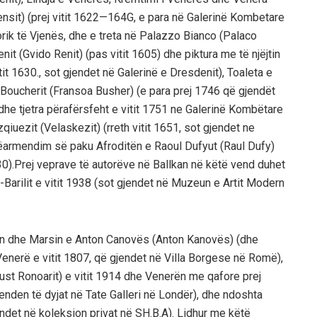
nsit) (prej vitit 1622—164G, e para në Galerinë Kombetare
rik të Vjenës, dhe e treta në Palazzo Bianco (Palaco
it (Gvido Renit) (pas vitit 1605) dhe piktura me të njëjtin
it 1630., sot gjendet në Galerinë e Dresdenit), Toaleta e
oucherit (Fransoa Busher) (e para prej 1746 që gjendët
dhe tjetra përafërsfeht e vitit 1751 ne Galerinë Kombëtare
iuezit (Velaskezit) (rreth vitit 1651, sot gjendet ne
pëarmendim së paku Afroditën e Raoul Dufyut (Raul Dufy)
30).Prej veprave të autorëve në Ballkan në këtë vend duhet
arilit e vitit 1938 (sot gjendet në Muzeun e Artit Modern
ën dhe Marsin e Anton Canovës (Anton Kanovës) (dhe
 Venerë e vitit 1807, që gjendet në Villa Borgese në Romë),
st Ronoarit) e vitit 1914 dhe Venerën me qafore prej
gjenden të dyjat në Tate Galleri në Londër), dhe ndoshta
endet në koleksion privat në SH.B.A). Lidhur me këtë