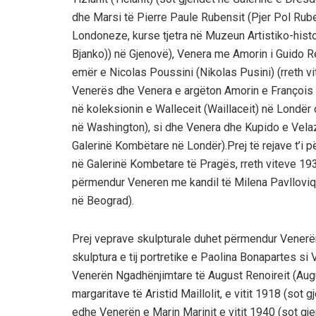
dhe Marsi të Pierre Paule Rubensit (Pjer Pol Rube
Londoneze, kurse tjetra në Muzeun Artistiko-histo
Bjanko)) në Gjenovë), Venera me Amorin i Guido Ren
emër e Nicolas Poussini (Nikolas Pusini) (rreth vit
Venerës dhe Venera e argëton Amorin e François B
në koleksionin e Walleceit (Waillaceit) në Londër 
në Washington), si dhe Venera dhe Kupido e Velazq
Galerinë Kombëtare në Londër).Prej të rejave t’i 
në Galerinë Kombetare të Pragës, rreth viteve 19
përmendur Veneren me kandil të Milena Pavlloviq-B
në Beograd).
Prej veprave skulpturale duhet përmendur Vener
skulptura e tij portretike e Paolina Bonapartes si
Venerën Ngadhënjimtare të August Renoireit (Augu
margaritave të Aristid Maillolit, e vitit 1918 (sot 
edhe Venerën e Marin Marinit e vitit 1940 (sot gj