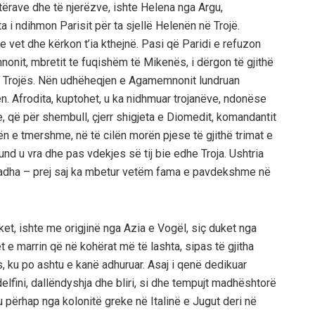
ërave dhe të njerëzve, ishte Helena nga Argu,
a i ndihmon Parisit për ta sjellë Helenën në Trojë.
 vet dhe kërkon t’ia kthejnë. Pasi që Paridi e refuzon
nonit, mbretit te fuqishëm të Mikenës, i dërgon të gjithë
 Trojës. Nën udhëheqjen e Agamemnonit lundruan
n. Afrodita, kuptohet, u ka nidhmuar trojanëve, ndonëse
e, që për shembull, çjerr shigjeta e Diomedit, komandantit
ën e tmershme, në të cilën morën pjese të gjithë trimat e
und u vra dhe pas vdekjes së tij bie edhe Troja. Ushtria
madha – prej saj ka mbetur vetëm fama e pavdekshme në
et, ishte me origjinë nga Azia e Vogël, siç duket nga
t e marrin që në kohërat më të lashta, sipas të gjitha
 ku po ashtu e kanë adhuruar. Asaj i qenë dedikuar
 delfini, dallëndyshja dhe bliri, si dhe tempujt madhështorë
j u përhap nga kolonitë greke në Italinë e Jugut deri në