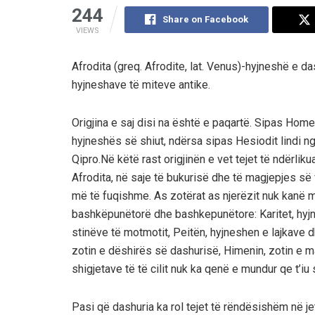
244
Share on Facebook
VIEWS
Afrodita (greq. Afrodite, lat. Venus)-hyjneshë e da
hyjneshave të miteve antike.
Origjina e saj disi na është e paqartë. Sipas Homer
hyjneshës së shiut, ndërsa sipas Hesiodit lindi ng
Qipro.Në këtë rast origjinën e vet tejet të ndërlikua
Afrodita, në saje të bukurisë dhe të magjepjes së 
më të fuqishme. As zotërat as njerëzit nuk kanë m
bashkëpunëtorë dhe bashkepunëtore: Karitet, hyjn
stinëve të motmotit, Peitën, hyjneshen e lajkave dh
zotin e dëshirës së dashurisë, Himenin, zotin e m
shigjetave të të cilit nuk ka qenë e mundur qe t’i
Pasi që dashuria ka rol tejet të rëndësishëm në je