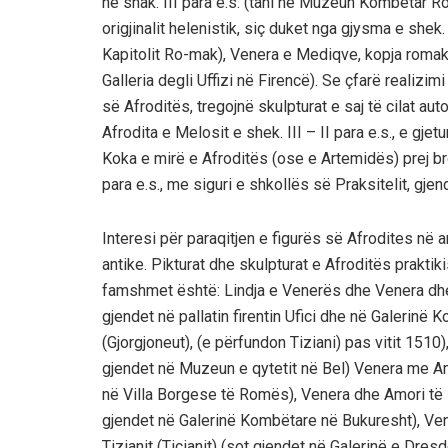
në shak. III para e.s. (tani në Muzeun Kombëtar R
origjinalit helenistik, siç duket nga gjysma e she
Kapitolit Ro-mak), Venera e Mediqve, kopja romake
Galleria degli Uffizi në Firencë). Se çfarë realizimi
së Afroditës, tregojnë skulpturat e saj të cilat a
Afrodita e Melosit e shek. III – II para e.s., e gj
Koka e mirë e Afroditës (ose e Artemidës) prej br
para e.s., me siguri e shkollës së Praksitelit, gjen
Interesi për paraqitjen e figurës së Afrodites në a
antike. Pikturat dhe skulpturat e Afroditës prakt
famshmet është: Lindja e Venerës dhe Venera dhe 
gjendet në pallatin firentin Ufici dhe në Galerin
(Gjorgjoneut), (e përfundon Tiziani) pas vitit 1510
gjendet në Muzeun e qytetit në Bel) Venera me Am
në Villa Borgese të Romës), Venera dhe Amori të P
gjendet në Galerinë Kombëtare në Bukuresht), V
Tizianit (Ticianit) (sot gjendet në Galerinë e Dre