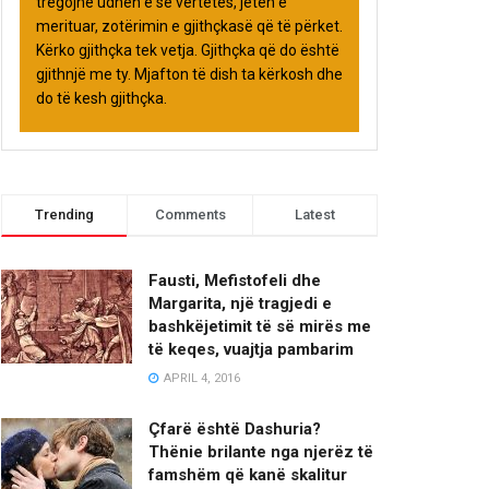
tregojnë udhën e së vërtetës, jetën e
merituar, zotërimin e gjithçkasë që të përket.
Kërko gjithçka tek vetja. Gjithçka që do është
gjithnjë me ty. Mjafton të dish ta kërkosh dhe
do të kesh gjithçka.
Trending
Comments
Latest
Fausti, Mefistofeli dhe
Margarita, një tragjedi e
bashkëjetimit të së mirës me
të keqes, vuajtja pambarim
APRIL 4, 2016
Çfarë është Dashuria?
Thënie brilante nga njerëz të
famshëm që kanë skalitur