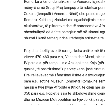
Romë, ku e kanë identifikuar me Venerën, hyjneshën
mënyrë si në Greqi. Prej tempujve të ndërtuar për
Cezarit (tempulli i Venerës Nënë) dhe pranë rrugë
Romës). Kulti i saj zhduket me ngadhënjimin e krish
skulptorëve, të piktorëve dhe të astronomëve.Afr
shembulltyrë që është paraqitur më së shumti nga
shumti i ,kanë tërhequr dhe i tërheqin artistët e të
Prej shembëlltyrave të saj nga koha antike më të n
viteve 470-460 para e.s.; Venera dhe Marsi, piktu
IV para e.s. për tempullin e Asklepiut në Kojo (pë
quajnë „të paarritshme”); përveç kësaj janë ruajtur
Prej relievëvet më i famshmi është e ashtuquajtura
para e.s., sot në Muzeun Kombëtar Romak në Termë. 
mesin e tyre hynë Afrodita e Knidit, të cilën me sig
350 para e.s.; kopjet e saja të shkëlqyeshme gjen
dhe në Muzeun Metropoliten në Nju-Jork), pastaj 