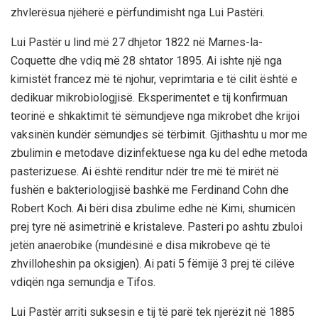
zhvlerësua njëherë e përfundimisht nga Lui Pastëri.
Lui Pastër u lind më 27 dhjetor 1822 në Marnes-la-
Coquette dhe vdiq më 28 shtator 1895. Ai ishte një nga
kimistët francez më të njohur, veprimtaria e të cilit është e
dedikuar mikrobiologjisë. Eksperimentet e tij konfirmuan
teorinë e shkaktimit të sëmundjeve nga mikrobet dhe krijoi
vaksinën kundër sëmundjes së tërbimit. Gjithashtu u mor me
zbulimin e metodave dizinfektuese nga ku del edhe metoda
pasterizuese. Ai është renditur ndër tre më të mirët në
fushën e bakteriologjisë bashkë me Ferdinand Cohn dhe
Robert Koch. Ai bëri disa zbulime edhe në Kimi, shumicën
prej tyre në asimetrinë e kristaleve. Pasteri po ashtu zbuloi
jetën anaerobike (mundësinë e disa mikrobeve që të
zhvilloheshin pa oksigjen). Ai pati 5 fëmijë 3 prej të cilëve
vdiqën nga semundja e Tifos.
Lui Pastër arriti suksesin e tij të parë tek njerëzit në 1885