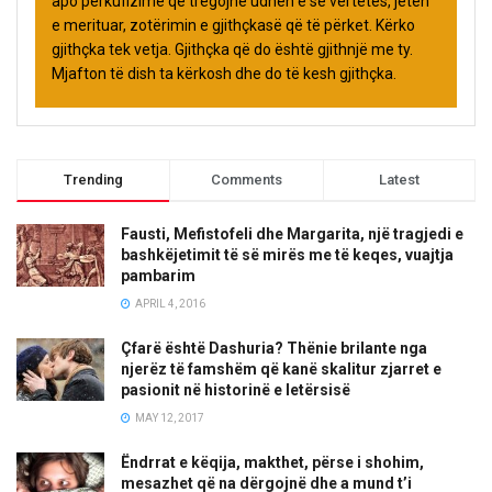
apo përkufizime që tregojnë udhën e së vërtetës, jetën
e merituar, zotërimin e gjithçkasë që të përket. Kërko
gjithçka tek vetja. Gjithçka që do është gjithnjë me ty.
Mjafton të dish ta kërkosh dhe do të kesh gjithçka.
Trending
Comments
Latest
Fausti, Mefistofeli dhe Margarita, një tragjedi e
bashkëjetimit të së mirës me të keqes, vuajtja
pambarim
APRIL 4, 2016
Çfarë është Dashuria? Thënie brilante nga
njerëz të famshëm që kanë skalitur zjarret e
pasionit në historinë e letërsisë
MAY 12, 2017
Ëndrrat e këqija, makthet, përse i shohim,
mesazhet që na dërgojnë dhe a mund t’i