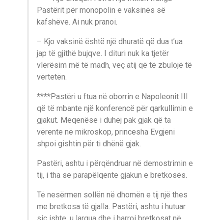
Pastërit për monopolin e vaksinës së
kafshëve. Ai nuk pranoi.
– Kjo vaksinë është një dhuratë që dua t’ua
jap të gjithë bujqve. I dituri nuk ka tjetër
vlerësim më të madh, veç atij që të zbulojë të
vërtetën.
****Pastëri u ftua në oborrin e Napoleonit III
që të mbante një konferencë për qarkullimin e
gjakut. Meqenëse i duhej pak gjak që ta
vërente në mikroskop, princesha Evgjeni
shpoi gishtin për ti dhënë gjak.
Pastëri, ashtu i përqëndruar në demostrimin e
tij, i tha se parapëlqente gjakun e bretkosës.
Të nesërmen sollën në dhomën e tij një thes
me bretkosa të gjalla. Pastëri, ashtu i hutuar
siç ishte, u largua dhe i harroi bretkosat në