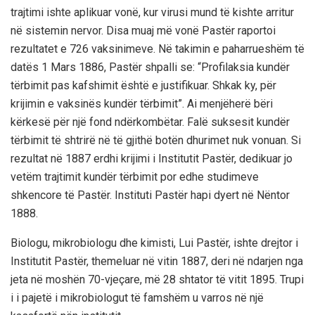
trajtimi ishte aplikuar vonë, kur virusi mund të kishte arritur
në sistemin nervor. Disa muaj më vonë Pastër raportoi
rezultatet e 726 vaksinimeve. Në takimin e paharrueshëm të
datës 1 Mars 1886, Pastër shpalli se: “Profilaksia kundër
tërbimit pas kafshimit është e justifikuar. Shkak ky, për
krijimin e vaksinës kundër tërbimit”. Ai menjëherë bëri
kërkesë për një fond ndërkombëtar. Falë suksesit kundër
tërbimit të shtrirë në të gjithë botën dhurimet nuk vonuan. Si
rezultat në 1887 erdhi krijimi i Institutit Pastër, dedikuar jo
vetëm trajtimit kundër tërbimit por edhe studimeve
shkencore të Pastër. Instituti Pastër hapi dyert në Nëntor
1888.
Biologu, mikrobiologu dhe kimisti, Lui Pastër, ishte drejtor i
Institutit Pastër, themeluar në vitin 1887, deri në ndarjen nga
jeta në moshën 70-vjeçare, më 28 shtator të vitit 1895. Trupi
i i pajetë i mikrobiologut të famshëm u varros në një