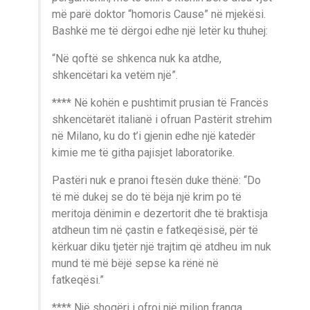
më parë doktor “homoris Cause” në mjekësi.
Bashkë me të dërgoi edhe një letër ku thuhej:
“Në qoftë se shkenca nuk ka atdhe,
shkencëtari ka vetëm një”.
**** Në kohën e pushtimit prusian të Francës
shkencëtarët italianë i ofruan Pastërit strehim
në Milano, ku do t’i gjenin edhe një katedër
kimie me të githa pajisjet laboratorike.
Pastëri nuk e pranoi ftesën duke thënë: “Do
të më dukej se do të bëja një krim po të
meritoja dënimin e dezertorit dhe të braktisja
atdheun tim në çastin e fatkeqësisë, për të
kërkuar diku tjetër një trajtim që atdheu im nuk
mund të më bëjë sepse ka rënë në
fatkeqësi.”
**** Një shoqëri i ofroi një milion franga