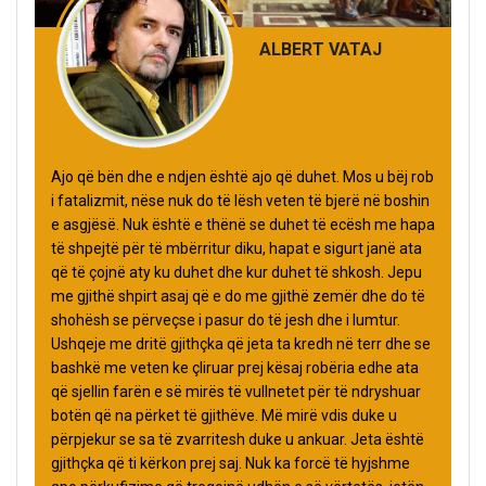
ALBERT VATAJ
Ajo që bën dhe e ndjen është ajo që duhet. Mos u bëj rob
i fatalizmit, nëse nuk do të lësh veten të bjerë në boshin
e asgjësë. Nuk është e thënë se duhet të ecësh me hapa
të shpejtë për të mbërritur diku, hapat e sigurt janë ata
që të çojnë aty ku duhet dhe kur duhet të shkosh. Jepu
me gjithë shpirt asaj që e do me gjithë zemër dhe do të
shohësh se përveçse i pasur do të jesh dhe i lumtur.
Ushqeje me dritë gjithçka që jeta ta kredh në terr dhe se
bashkë me veten ke çliruar prej kësaj robëria edhe ata
që sjellin farën e së mirës të vullnetet për të ndryshuar
botën që na përket të gjithëve. Më mirë vdis duke u
përpjekur se sa të zvarritesh duke u ankuar. Jeta është
gjithçka që ti kërkon prej saj. Nuk ka forcë të hyjshme