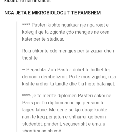
kasafortë nën institutit.
NGA JETA E MIKROBIOLOGUT TE FAMSHEM
**** Pastëri kishte ngarkuar një nga rojet e
kolegjit që ta zgjonte çdo mëngjes në orën
katër për të studiuar.
Roja shkonte çdo mëngjes për ta zgjuar dhe i
thoshte:
– Përjashta, Zoti Pastër, duhet të hidhet tej
demoni i dembelizmit. Po të mos zgjohej, roja
kishte urdhër ta tundte dhe t’ia hiqte batanijet.
****Që të merrte diplomën Pastëri shkoi në
Paris për t’u diplomuar në një pension të
lagjes latine. Me qenë se kjo dosje kishte
nam të keq për jetën e shthurrur që bënin
studentët, prindërit, veçanërisht e ëma, u
shqetësuan shumë.