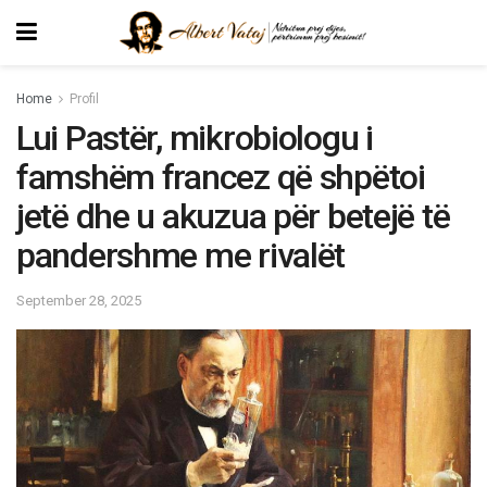
Home
Profil
Lui Pastër, mikrobiologu i
famshëm francez që shpëtoi
jetë dhe u akuzua për betejë të
pandershme me rivalët
September 28, 2025