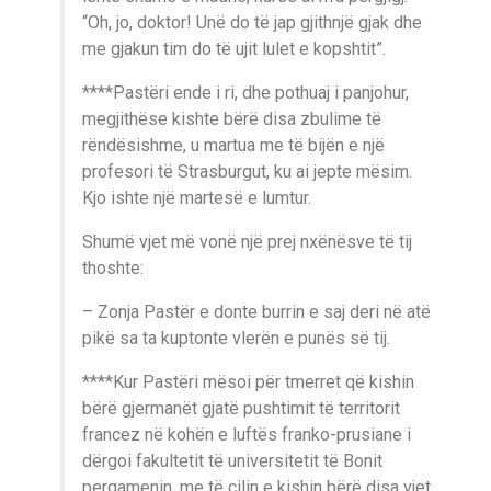
“Oh, jo, doktor! Unë do të jap gjithnjë gjak dhe
me gjakun tim do të ujit lulet e kopshtit”.
****Pastëri ende i ri, dhe pothuaj i panjohur,
megjithëse kishte bërë disa zbulime të
rëndësishme, u martua me të bijën e një
profesori të Strasburgut, ku ai jepte mësim.
Kjo ishte një martesë e lumtur.
Shumë vjet më vonë një prej nxënësve të tij
thoshte:
– Zonja Pastër e donte burrin e saj deri në atë
pikë sa ta kuptonte vlerën e punës së tij.
****Kur Pastëri mësoi për tmerret që kishin
bërë gjermanët gjatë pushtimit të territorit
francez në kohën e luftës franko-prusiane i
dërgoi fakultetit të universitetit të Bonit
pergamenin, me të cilin e kishin bërë disa vjet