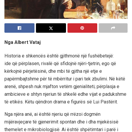
Nga Albert Vataj
Historia e shkencës është gjithmonë një fushëbetejë:
ide që përplasen, rivalë që sfidojnë njëri-tjetrin, ego që
kërkojnë përjetësinë, dhe mbi të gjitha një etje e
papërmbajtshme për të mbërritur i pari tek zbulimi. Në këtë
arenë, shpesh nuk mjafton vetëm gjenialiteti; përplasja e
ambicieve e shtyn njeriun të shkelë edhe vijat e padukshme
të etikës. Këtu qëndron drama e figurës së Lui Pastërit.
Nga njëra anë, ai është njeriu që rrëzoi dogmën
mijëravjeçare të gjenerimit spontan dhe i dha mjekësisë
themelet e mikrobiologjisë. Ai është shpëtimtari i parë i