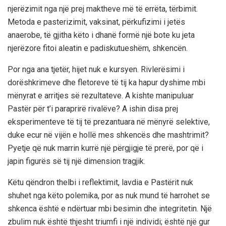
njerëzimit nga një prej maktheve më të errëta, tërbimit.
Metoda e pasterizimit, vaksinat, përkufizimi i jetës
anaerobe, të gjitha këto i dhanë formë një bote ku jeta
njerëzore fitoi aleatin e padiskutueshëm, shkencën.
Por nga ana tjetër, hijet nuk e kursyen. Rivlerësimi i
dorëshkrimeve dhe fletoreve të tij ka hapur dyshime mbi
mënyrat e arritjes së rezultateve. A kishte manipuluar
Pastër për t’i paraprirë rivalëve? A ishin disa prej
eksperimenteve të tij të prezantuara në mënyrë selektive,
duke ecur në vijën e hollë mes shkencës dhe mashtrimit?
Pyetje që nuk marrin kurrë një përgjigje të prerë, por që i
japin figurës së tij një dimension tragjik.
Këtu qëndron thelbi i reflektimit, lavdia e Pastërit nuk
shuhet nga këto polemika, por as nuk mund të harrohet se
shkenca është e ndërtuar mbi besimin dhe integritetin. Një
zbulim nuk është thjesht triumfi i një individi; është një gur