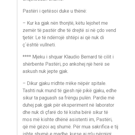
Pastëri i qetësoi duke u thënë:
– Kur ka gjak nën thonjtë, këtu lejohet me
zemër të pastër dhe të drejtë si në çdo vend
tjetër. Le të ndërrojë shtëpi ai që nuk di
ç`është vullneti.
**** Mjeku i shquar Klaudio Bernard të cilit i
shërbente Pastëri, po ankohej një herë se
askush nuk jepte gjak.
– Dikur gjaku rridhte rrëke nëpër spitale.
Tashti nuk mund të gjesh një pikë gjaku, edhe
sikur ta paguash sa frëngu pulën. Pardie më
duhej pak gjak për eksperiment në laborator
dhe nuk di çfarë do të kisha bërë sikur të
mos më kishte dhënë asistenti im, Pastëri,
që më gëzoi aq shumë. Për mua sakrifica e tij
ishte shumë e madhe, kurse ai m’u përgjigj: