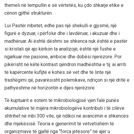
themeli në tempullin e së vërtetës, ku çdo shkarje etike e
cënon gjithë strukturën.
Lui Pastër mbetet, edhe pas një shekulli e gjysmë, një
figurë e dyzuar, i përfolur dhe i lavdëruar, i akuzuar dhe i
madhëruar. Ai është dëshmi se shkenca nuk është e pastër
si kristali që ajo kërkon ta analizojë; është një fushë e
ngarkuar me pasione, ambicie dhe dobësi njerëzore. Por
pikërisht në këtë kontrast qëndron madhështia e tij: ai arriti
të kapërcente kufijtë e kohës së vet dhe të linte një
trashëgimi që, pavarësisht polemikave, ndriçon si një dritë e
pathyeshme në horizontin e dijes njerëzore.
Të kuptuarit e sotëm të mikrobiologjisë vjen falë punës
akumulative të mijëra mikrobiologëve kontributi i të cilëve
shtrihet në mbi 300 vite, që ndikoi në avancimin e shkencës
dhe mjekësisë. Teoria e gjenerimit të vetvetishëm të
organizmave të gjallë nga “forca jetësore” në ajër u