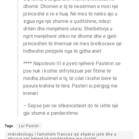
dhomë. Dhomën e tij të nesërmen e mori një
princeshë e re e huaj. Në mes të natës ajo u
zgjua nga një zhurmë e çuditshme, ndezi
dritën dhe menjëherë uluriu. Shërbëtorja u
ngrit menjëherë shkoi në dhomë dhe e gjeti
princeshën të tmerruar në mes bretkocave që
hidheshin përpjetë nga të gjitha anët.
**** Napoleoni III e pyeti njëherë Pastërin se
pse nuk i kishte shfrytëzuar për fitime të
mëdha zbulimet e tij, të cilat i kishin bërë të
pasura krahina të tëra. Pastëri iu përgjigj me
krenari:
– Sepse për ne shkencëtarët do të ishte një
gjë shumë e pandershme.
Tags:
Lui Pastër
mikrobiologu i famshëm francez që shpëtoi jetë dhe u
akuzua për betejë të pandershme me rivalët