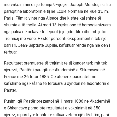
me vaksinimin e një fëmije 9-vjeçar, Joseph Meister, i cili u
paraqit në laboratorin e tij në Ecole Normale në Rue d’Ulm,
Paris. Fëmija vinte nga Alsace dhe kishte kafshime të
shumta e të thella. Ai mori 13 injeksione të homogjenizuara
nga palca e kockave të lepurit (një çdo ditë) dhe mbijetoi.
Tre muaj më vonë, Pastër përsëriti eksperimentin tek një
bari i ri, Jean-Baptiste Jupille, kafshuar rëndë nga një qen i
tërbuar.
Rezultatet premtuese të trajtimit të tij kundër tërbimit tek
njerëzit, Pastër i paraqiti në Akademinë e Shkencave në
Francë më 26 tetor 1885. Që atëherë, pacientët me
kafshime nga kafshë të tërbuara u dyndën në laboratorin e
Pastër.
Punimi që Pastër prezantoi në 1 mars 1886 në Akademinë
e Shkencave paraqiste rezultatet e vaksinimit në 350
njerëz, sipas tyre kishte rezultuar vetëm një dështim, pasi