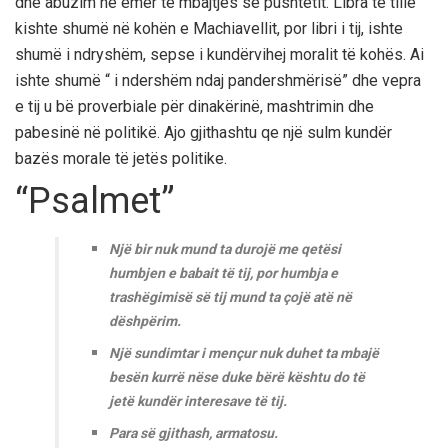
dhe abuzim në emër të mbajtjes së pushtetit. Libra të tillë
kishte shumë në kohën e Machiavellit, por libri i tij, ishte
shumë i ndryshëm, sepse i kundërvihej moralit të kohës. Ai
ishte shumë “ i ndershëm ndaj pandershmërisë” dhe vepra
e tij u bë proverbiale për dinakërinë, mashtrimin dhe
pabesinë në politikë. Ajo gjithashtu qe një sulm kundër
bazës morale të jetës politike.
“Psalmet”
Një bir nuk mund ta durojë me qetësi
humbjen e babait të tij, por humbja e
trashëgimisë së tij mund ta çojë atë në
dëshpërim.
Një sundimtar i mençur nuk duhet ta mbajë
besën kurrë nëse duke bërë kështu do të
jetë kundër interesave të tij.
Para së gjithash, armatosu.