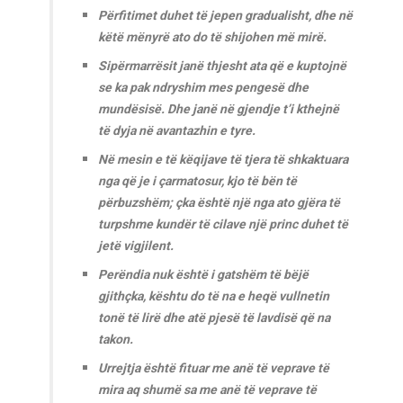
Përfitimet duhet të jepen gradualisht, dhe në
këtë mënyrë ato do të shijohen më mirë.
Sipërmarrësit janë thjesht ata që e kuptojnë
se ka pak ndryshim mes pengesë dhe
mundësisë. Dhe janë në gjendje t’i kthejnë
të dyja në avantazhin e tyre.
Në mesin e të këqijave të tjera të shkaktuara
nga që je i çarmatosur, kjo të bën të
përbuzshëm; çka është një nga ato gjëra të
turpshme kundër të cilave një princ duhet të
jetë vigjilent.
Perëndia nuk është i gatshëm të bëjë
gjithçka, kështu do të na e heqë vullnetin
tonë të lirë dhe atë pjesë të lavdisë që na
takon.
Urrejtja është fituar me anë të veprave të
mira aq shumë sa me anë të veprave të