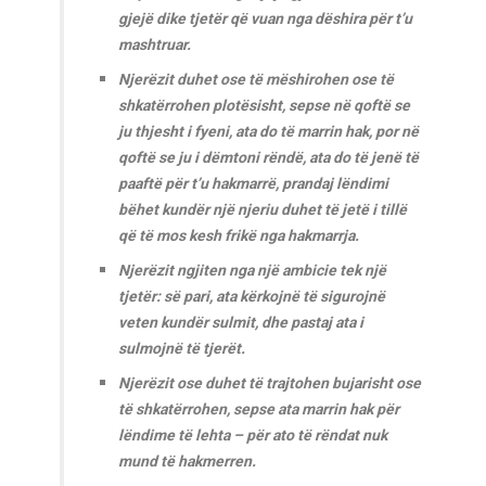
gjejë dike tjetër që vuan nga dëshira për t’u
mashtruar.
Njerëzit duhet ose të mëshirohen ose të
shkatërrohen plotësisht, sepse në qoftë se
ju thjesht i fyeni, ata do të marrin hak, por në
qoftë se ju i dëmtoni rëndë, ata do të jenë të
paaftë për t’u hakmarrë, prandaj lëndimi
bëhet kundër një njeriu duhet të jetë i tillë
që të mos kesh frikë nga hakmarrja.
Njerëzit ngjiten nga një ambicie tek një
tjetër: së pari, ata kërkojnë të sigurojnë
veten kundër sulmit, dhe pastaj ata i
sulmojnë të tjerët.
Njerëzit ose duhet të trajtohen bujarisht ose
të shkatërrohen, sepse ata marrin hak për
lëndime të lehta – për ato të rëndat nuk
mund të hakmerren.