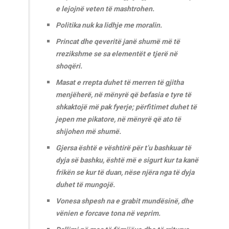
e lejojnë veten të mashtrohen.
Politika nuk ka lidhje me moralin.
Princat dhe qeveritë janë shumë më të
rrezikshme se sa elementët e tjerë në
shoqëri.
Masat e rrepta duhet të merren të gjitha
menjëherë, në mënyrë që befasia e tyre të
shkaktojë më pak fyerje; përfitimet duhet të
jepen me pikatore, në mënyrë që ato të
shijohen më shumë.
Gjersa është e vështirë për t’u bashkuar të
dyja së bashku, është më e sigurt kur ta kanë
frikën se kur të duan, nëse njëra nga të dyja
duhet të mungojë.
Vonesa shpesh na e grabit mundësinë, dhe
vënien e forcave tona në veprim.