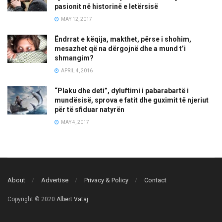
pasionit në historinë e letërsisë
MAY 12, 2017
Ëndrrat e këqija, makthet, përse i shohim,
mesazhet që na dërgojnë dhe a mund t’i
shmangim?
APRIL 4, 2016
“Plaku dhe deti”, dyluftimi i pabarabartë i
mundësisë, sprova e fatit dhe guximit të njeriut
për të sfiduar natyrën
MAY 4, 2017
About
Advertise
Privacy & Policy
Contact
Copyright © 2020
Albert Vataj