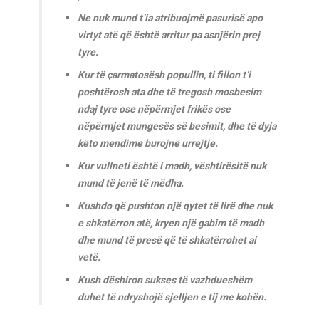
Ne nuk mund t’ia atribuojmë pasurisë apo
virtyt atë që është arritur pa asnjërin prej
tyre.
Kur të çarmatosësh popullin, ti fillon t’i
poshtërosh ata dhe të tregosh mosbesim
ndaj tyre ose nëpërmjet frikës ose
nëpërmjet mungesës së besimit, dhe të dyja
këto mendime burojnë urrejtje.
Kur vullneti është i madh, vështirësitë nuk
mund të jenë të mëdha.
Kushdo që pushton një qytet të lirë dhe nuk
e shkatërron atë, kryen një gabim të madh
dhe mund të presë që të shkatërrohet ai
vetë.
Kush dëshiron sukses të vazhdueshëm
duhet të ndryshojë sjelljen e tij me kohën.