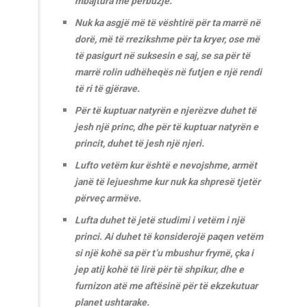
mbajtura me përbuzje.
Nuk ka asgjë më të vështirë për ta marrë në
dorë, më të rrezikshme për ta kryer, ose më
të pasigurt në suksesin e saj, se sa për të
marrë rolin udhëheqës në futjen e një rendi
të ri të gjërave.
Për të kuptuar natyrën e njerëzve duhet të
jesh një princ, dhe për të kuptuar natyrën e
princit, duhet të jesh një njeri.
Lufto vetëm kur është e nevojshme, armët
janë të lejueshme kur nuk ka shpresë tjetër
përveç armëve.
Lufta duhet të jetë studimi i vetëm i një
princi. Ai duhet të konsiderojë paqen vetëm
si një kohë sa për t’u mbushur frymë, çka i
jep atij kohë të lirë për të shpikur, dhe e
furnizon atë me aftësinë për të ekzekutuar
planet ushtarake.