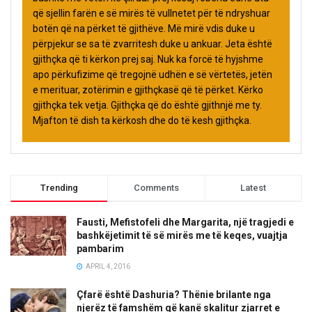
që sjellin farën e së mirës të vullnetet për të ndryshuar
botën që na përket të gjithëve. Më mirë vdis duke u
përpjekur se sa të zvarritesh duke u ankuar. Jeta është
gjithçka që ti kërkon prej saj. Nuk ka forcë të hyjshme
apo përkufizime që tregojnë udhën e së vërtetës, jetën
e merituar, zotërimin e gjithçkasë që të përket. Kërko
gjithçka tek vetja. Gjithçka që do është gjithnjë me ty.
Mjafton të dish ta kërkosh dhe do të kesh gjithçka.
Trending
Comments
Latest
Fausti, Mefistofeli dhe Margarita, një tragjedi e
bashkëjetimit të së mirës me të keqes, vuajtja
pambarim
APRIL 4, 2016
Çfarë është Dashuria? Thënie brilante nga
njerëz të famshëm që kanë skalitur zjarret e