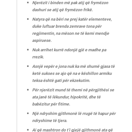
Njerëzit i binden më pak atij që frymëzon
dashuri se atij që frymëzon frikë.
Natyra që na bëri ne prej katër elementeve,
duke luftuar brenda zemrave tona për
regjimentin, na mëson ne të kemi mendje
aspiruese.
Nuk arrihet kurrë ndonjë gjë e madhe pa
rrezik.
Asnjë vepër e jona nuk ka më shumë gjasa të
ketë sukses se ajo që na e këshillon armiku
teksa është gati për ekzekutim.
Për njerëzit mund të themi në përgjithësi se
ata janë të lëkundur, hipokritë, dhe të
babëzitur për fitime.
Një ndryshim gjithmonë lë rrugë të hapur për
ndryshime të tjera.
Ai që mashtron do t’i gjejë gjithmonë ata që