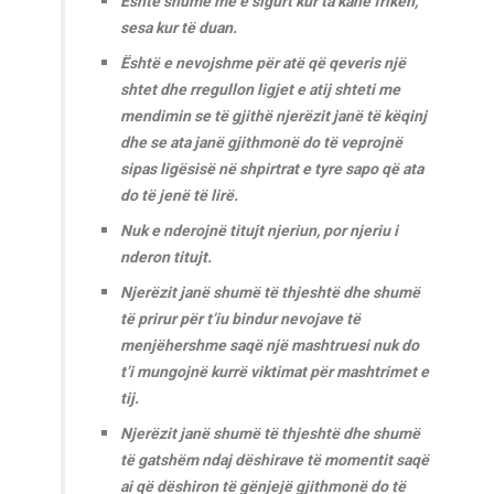
Është shumë më e sigurt kur ta kanë frikën,
sesa kur të duan.
Është e nevojshme për atë që qeveris një
shtet dhe rregullon ligjet e atij shteti me
mendimin se të gjithë njerëzit janë të këqinj
dhe se ata janë gjithmonë do të veprojnë
sipas ligësisë në shpirtrat e tyre sapo që ata
do të jenë të lirë.
Nuk e nderojnë titujt njeriun, por njeriu i
nderon titujt.
Njerëzit janë shumë të thjeshtë dhe shumë
të prirur për t’iu bindur nevojave të
menjëhershme saqë një mashtruesi nuk do
t’i mungojnë kurrë viktimat për mashtrimet e
tij.
Njerëzit janë shumë të thjeshtë dhe shumë
të gatshëm ndaj dëshirave të momentit saqë
ai që dëshiron të gënjejë gjithmonë do të