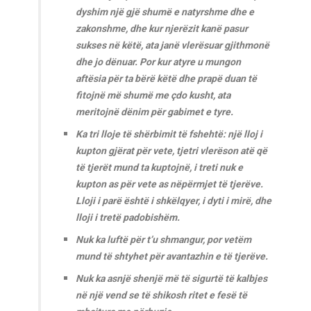
dyshim një gjë shumë e natyrshme dhe e
zakonshme, dhe kur njerëzit kanë pasur
sukses në këtë, ata janë vlerësuar gjithmonë
dhe jo dënuar. Por kur atyre u mungon
aftësia për ta bërë këtë dhe prapë duan të
fitojnë më shumë me çdo kusht, ata
meritojnë dënim për gabimet e tyre.
Ka tri lloje të shërbimit të fshehtë: një lloj i
kupton gjërat për vete, tjetri vlerëson atë që
të tjerët mund ta kuptojnë, i treti nuk e
kupton as për vete as nëpërmjet të tjerëve.
Lloji i parë është i shkëlqyer, i dyti i mirë, dhe
lloji i tretë padobishëm.
Nuk ka luftë për t’u shmangur, por vetëm
mund të shtyhet për avantazhin e të tjerëve.
Nuk ka asnjë shenjë më të sigurtë të kalbjes
në një vend se të shikosh ritet e fesë të