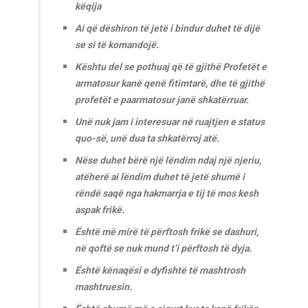
këqija
Ai që dëshiron të jetë i bindur duhet të dijë
se si të komandojë.
Kështu del se pothuaj që të gjithë Profetët e
armatosur kanë qenë fitimtarë, dhe të gjithë
profetët e paarmatosur janë shkatërruar.
Unë nuk jam i interesuar në ruajtjen e status
quo-së, unë dua ta shkatërroj atë.
Nëse duhet bërë një lëndim ndaj një njeriu,
atëherë ai lëndim duhet të jetë shumë i
rëndë saqë nga hakmarrja e tij të mos kesh
aspak frikë.
Është më mirë të përftosh frikë se dashuri,
në qoftë se nuk mund t’i përftosh të dyja.
Është kënaqësi e dyfishtë të mashtrosh
mashtruesin.