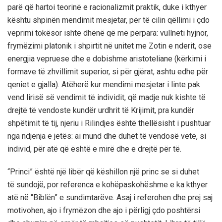
parë që hartoi teorinë e racionalizmit praktik, duke i kthyer
kështu shpinën mendimit mesjetar, për të cilin qëllimi i çdo
veprimi tokësor ishte dhënë që më përpara: vullneti hyjnor,
frymëzimi platonik i shpirtit në unitet me Zotin e nderit, ose
energjia vepruese dhe e dobishme aristoteliane (kërkimi i
formave të zhvillimit superior, si për gjërat, ashtu edhe për
qeniet e gjalla). Atëherë kur mendimi mesjetar i linte pak
vend lirisë së vendimit të individit, që madje nuk kishte të
drejtë të vendoste kundër urdhrit të Krijimit, pra kundër
shpëtimit të tij, njeriu i Rilindjes është thellësisht i pushtuar
nga ndjenja e jetës: ai mund dhe duhet të vendosë vetë, si
individ, për atë që është e mirë dhe e drejtë për të.
“Princi” është një libër që këshillon një princ se si duhet
të sundojë, por referenca e kohëpaskohëshme e ka kthyer
atë në “Biblën” e sundimtarëve. Asaj i referohen dhe prej saj
motivohen, ajo i frymëzon dhe ajo i përligj çdo poshtërsi