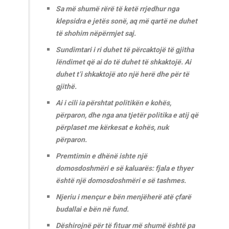
Sa më shumë rërë të ketë rrjedhur nga
klepsidra e jetës sonë, aq më qartë ne duhet
të shohim nëpërmjet saj.
Sundimtari i ri duhet të përcaktojë të gjitha
lëndimet që ai do të duhet të shkaktojë. Ai
duhet t’i shkaktojë ato një herë dhe për të
gjithë.
Ai i cili ia përshtat politikën e kohës,
përparon, dhe nga ana tjetër politika e atij që
përplaset me kërkesat e kohës, nuk
përparon.
Premtimin e dhënë ishte një
domosdoshmëri e së kaluarës: fjala e thyer
është një domosdoshmëri e së tashmes.
Njeriu i mençur e bën menjëherë atë çfarë
budallai e bën në fund.
Dëshirojnë për të fituar më shumë është pa