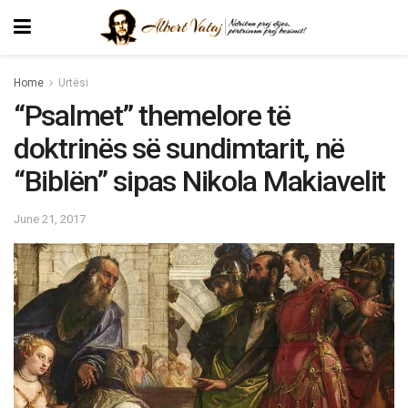
Home
Urtësi
“Psalmet” themelore të
doktrinës së sundimtarit, në
“Biblën” sipas Nikola Makiavelit
June 21, 2017