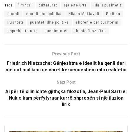
Tags:
"Princi"
diktarurat
Fjale te urta
libri i pushtetit
morali
morali dhe politika
Nikola Makiaveli
Politika
Pushteti
pushteti dhe politika
shprehje per pushtetin
shprehje te urta
sundimtaret
thenie filozofike
Previous Post
Friedrich Nietzsche: Gënjeshtra e idealit ka qenë deri
më sot mallkimi që varet kërcënueshëm mbi realitetin
Next Post
Ai për të cilin ishte gjithçka filozofia, Jean-Paul Sartre:
Nuk e kam përfytyruar kurrë shpresën si një iluzion
lirik