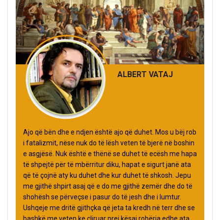
ALBERT VATAJ
Ajo që bën dhe e ndjen është ajo që duhet. Mos u bëj rob
i fatalizmit, nëse nuk do të lësh veten të bjerë në boshin
e asgjësë. Nuk është e thënë se duhet të ecësh me hapa
të shpejtë për të mbërritur diku, hapat e sigurt janë ata
që të çojnë aty ku duhet dhe kur duhet të shkosh. Jepu
me gjithë shpirt asaj që e do me gjithë zemër dhe do të
shohësh se përveçse i pasur do të jesh dhe i lumtur.
Ushqeje me dritë gjithçka që jeta ta kredh në terr dhe se
bashkë me veten ke çliruar prej kësaj robëria edhe ata